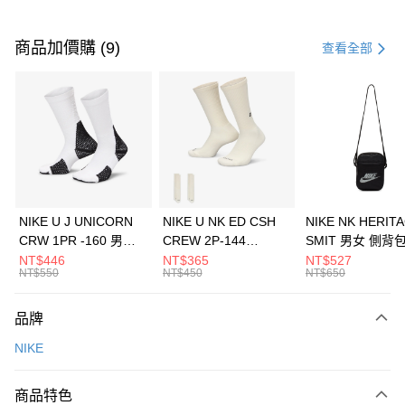
付款方式
信用卡一次付款
商品加價購 (9)
查看全部
信用卡分期付款
3 期 0 利率 每期
NT$526
21家銀行
合作金庫商業銀行
第一商業銀行
LINE Pay
華南商業銀行
彰化商業銀行
Apple Pay
上海商業儲蓄銀行
台北富邦商業銀行
國泰世華商業銀行
兆豐國際商業銀行
悠遊付
臺灣中小企業銀行
台中商業銀行
NIKE U J UNICORN
NIKE U NK ED CSH
NIKE NK HERIT
匯豐（台灣）商業銀行
華泰商業銀行
CRW 1PR -160 男女
CREW 2P-144
SMIT 男女 側背
全盈+PAY
聯邦商業銀行
遠東國際商業銀行
中統襪 FZ3393100
EMBRDY 男女 短統襪
BA5871010
NT$446
NT$365
NT$527
元大商業銀行
永豐商業銀行
NT$550
NT$450
NT$650
AFTEE先享後付
FZ3073133
玉山商業銀行
星展（台灣）商業銀行
相關說明
台新國際商業銀行
中國信託商業銀行
品牌
【關於「AFTEE先享後付」】
台灣樂天信用卡公司
AFTEE先享後付是「在收到商品之後才付款」的支付方式。 讓您購物簡單
運送方式
NIKE
便利好安心！
１．簡單：不需註冊會員、不需綁卡、不需儲值。
7-11取貨(快速到店)
２．便利：只要手機號碼，簡訊認證，即可結帳。
商品特色
每筆NT$100，滿NT$1,500(含以上)免運費
３．安心：先確認商品／服務後，再付款。