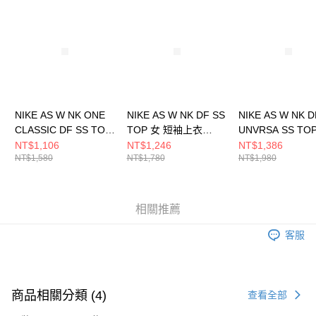
請求用戶進行身份認證。
５．嚴禁一人註冊多個帳號或使用他人資訊註冊。若發現惡意使用之情形，
恩沛科技股份有限公司將有權停止該用戶之使用額度並採取法律行動。
NIKE AS W NK ONE
NIKE AS W NK DF SS
NIKE AS W NK D
CLASSIC DF SS TOP
TOP 女 短袖上衣
UNVRSA SS TO
女 短袖上衣
HQ8080104
SNL 女 短袖上衣
NT$1,106
NT$1,246
NT$1,386
NT$1,580
NT$1,780
NT$1,980
FN2799685
IO1272502
相關推薦
客服
商品相關分類 (4)
查看全部