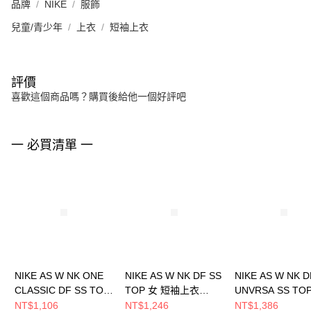
品牌
NIKE
服飾
兒童/青少年
上衣
短袖上衣
評價
喜歡這個商品嗎？購買後給他一個好評吧
一 必買清單 一
NIKE AS W NK ONE
NIKE AS W NK DF SS
NIKE AS W NK D
CLASSIC DF SS TOP
TOP 女 短袖上衣
UNVRSA SS TO
女 短袖上衣
HQ8080104
SNL 女 短袖上衣
NT$1,106
NT$1,246
NT$1,386