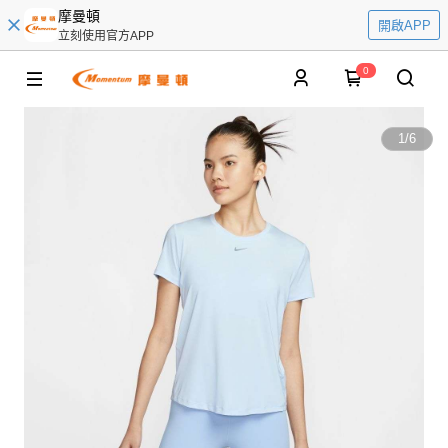
摩曼頓
開啟APP
立刻使用官方APP
0
1
/
6