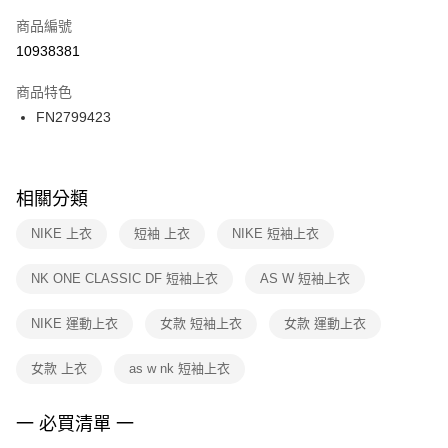
商品編號
宅配
【「AFTEE先享後付」結帳流程】
１．於結帳方式選擇「AFTEE先享後付」後，將跳轉至「AFTEE先享後付」
10938381
每筆NT$100，滿NT$1,500(含以上)免運費
結帳頁面，進行簡訊認證並確認金額後，即可完成結帳。
２．訂單成立數日內，您將收到繳費通知簡訊。
商品特色
３．收到繳費通知簡訊後14天內，點擊此簡訊中的連結，可透過四大超商／
FN2799423
ATM／網路銀行／等多元方式進行付款，方視為交易完成。
※ 請注意：結帳手續完成當下不需立刻繳費，但若您需要取消訂單，請聯絡
購買商品的店家。未經商家同意取消之訂單仍視為有效，需透過AFTEE先享
後付繳納相關費用。
※ 交易是否成功請以「AFTEE先享後付 」之結帳頁面顯示為準，若有關於
相關分類
是否繳費成功／繳費後需取消欲退款等相關疑問，請聯繫「AFTEE先享後付
客戶支援中心」
https://netprotections.freshdesk.com/support/home
NIKE 上衣
短袖 上衣
NIKE 短袖上衣
【注意事項】
NK ONE CLASSIC DF 短袖上衣
AS W 短袖上衣
１．透過由恩沛科技股份有限公司提供之「AFTEE先享後付」服務完成之交
易，需依本服務之必要範圍內提供個人資料，並將交易相關給付款項請求債
權轉讓予恩沛科技股份有限公司。
NIKE 運動上衣
女款 短袖上衣
女款 運動上衣
２．關於個人資料處理事宜，請瀏覽以下網址：
https://aftee.tw/terms/#terms3
女款 上衣
as w nk 短袖上衣
３．未成年的使用者請事先徵得法定代理人或監護人之同意方可使用
「AFTEE先享後付」，若未經同意申辦者引起之損失，本公司不負相關責
任。
一 必買清單 一
４．使用「AFTEE先享後付」時，將依據個別帳號之用戶狀況，依本公司即
時審查核予不同之上限額度；若仍有額度不足之情形，本公司將視審查結果