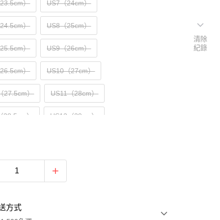
（23.5cm）
US7（24cm）
（24.5cm）
US8（25cm）
清除
紀錄
（25.5cm）
US9（26cm）
（26.5cm）
US10（27cm）
（27.5cm）
US11（28cm）
（28.5cm）
US12（29cm）
送方式