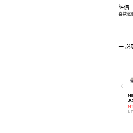
評價
喜歡這
一 必
NI
J
R
NT
CK
NT