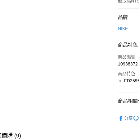
超取滿NT$
付款方式
品牌
信用卡一
NIKE
信用卡分
商品特色
3 期 
商品編號
合作金
LINE Pay
10938372
華南商
Apple Pay
上海商
商品特色
國泰世
FD259
悠遊付
臺灣中
匯豐（
全盈+PAY
聯邦商
商品相關分
元大商
AFTEE先
玉山商
品牌
NI
相關說明
分享
台新國
【關於「A
女性商品
台灣樂
AFTEE
便利好安
運動類型
運送方式
價購 (9)
１．簡單