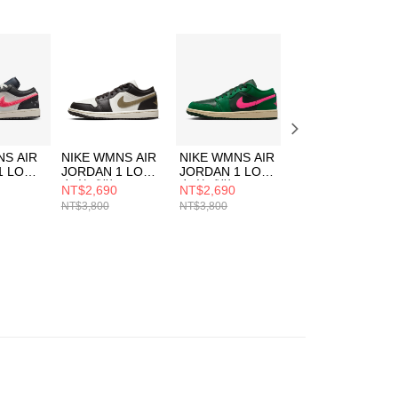
AFTEE先享後付」時，將依據個別帳號之用戶狀況，依本公司
核予不同之上限額度；若仍有額度不足之情形，本公司將視審查
用戶進行身份認證。
一人註冊多個帳號或使用他人資訊註冊。若發現惡意使用之情
科技股份有限公司將有權停止該用戶之使用額度並採取法律行
NS AIR
NIKE WMNS AIR
NIKE WMNS AIR
NIKE WMNS AIR
1 LOW
JORDAN 1 LOW
JORDAN 1 LOW
JORDAN 1 LOW
女 籃球鞋
女 籃球鞋
女 籃球鞋
NT$2,690
NT$2,690
NT$2,690
4
DC0774200
DC0774300
DC0774203
NT$3,800
NT$3,800
NT$3,800