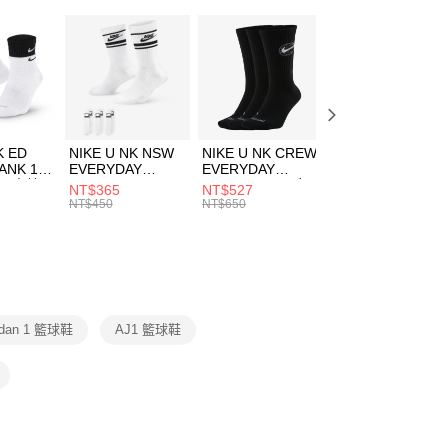
：只要手機號碼，簡訊認證，即可結帳。
(快速到店)
：先確認商品／服務後，再付款。
00，滿NT$1,500(含以上)免運費
EE先享後付」結帳流程】
方式選擇「AFTEE先享後付」後，將跳轉至「AFTEE先享後
頁面，進行簡訊認證並確認金額後，即可完成結帳。
00，滿NT$1,500(含以上)免運費
成立數日內，您將收到繳費通知簡訊。
費通知簡訊後14天內，點擊此簡訊中的連結，可透過四大超商
K ED
NIKE U NK NSW
NIKE U NK CREW
NIKE U NK
網路銀行／等多元方式進行付款，方視為交易完成。
ANK 1P
EVERYDAY
EVERYDAY
EVERYDAY LTW
：結帳手續完成當下不需立刻繳費，但若您需要取消訂單，請聯
 男 中統
ESSENTIAL CR
BBALL 3PR 男女
ANKLE 3PR 男女
NT$365
NT$527
NT$365
的店家。未經商家同意取消之訂單仍視為有效，需透過AFTEE
8104
男女 短統襪
長統襪
踝襪 SX7677010
NT$450
NT$650
NT$450
繳納相關費用。
DX5089103
DA2123010
否成功請以「AFTEE先享後付 」之結帳頁面顯示為準，若有關於
功／繳費後需取消欲退款等相關疑問，請聯繫「AFTEE先享後
援中心」
https://netprotections.freshdesk.com/support/home
項】
恩沛科技股份有限公司提供之「AFTEE先享後付」服務完成之
ordan 1 籃球鞋
AJ1 籃球鞋
依本服務之必要範圍內提供個人資料，並將交易相關給付款項請
讓予恩沛科技股份有限公司。
個人資料處理事宜，請瀏覽以下網址：
ee.tw/terms/#terms3
年的使用者請事先徵得法定代理人或監護人之同意方可使用
E先享後付」，若未經同意申辦者引起之損失，本公司不負相關責