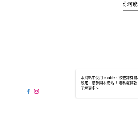
你可能
本網站中使用 cookie，欲查詢有關
設定，請參閱本網站「
隱私權條款
使用 cookie。
了解更多 >
TW-MWG1-61-222 Web2.0 
© 2026 by 摩曼頓企業股份有限公司