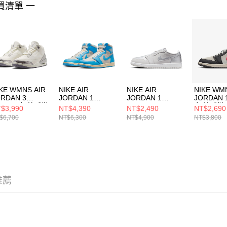
買清單 一
４．使用「
即時審查
結果請求
５．嚴禁
形，恩沛
動。
KE WMNS AIR
NIKE AIR
NIKE AIR
NIKE WM
ORDAN 3
JORDAN 1
JORDAN 1
JORDAN 
ETRO 女 籃球鞋
RETRO HIGH OG
RETRO LOW OG
女 籃球鞋
$3,990
NT$4,390
NT$2,490
NT$2,690
9246100
男 籃球鞋
男 籃球鞋
IM656501
$6,700
NT$6,300
NT$4,900
NT$3,800
DZ5485402
CZ0790002
推薦