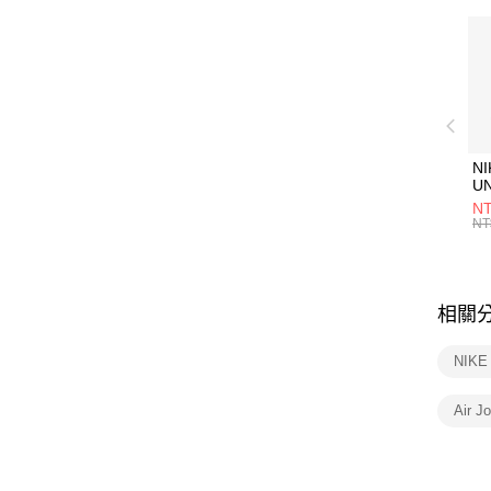
NI
U
1P
NT
統
NT
相關
NIK
Air 