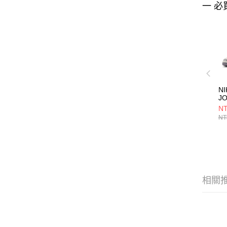
一 必
NI
J
R
NT
CK
NT
相關