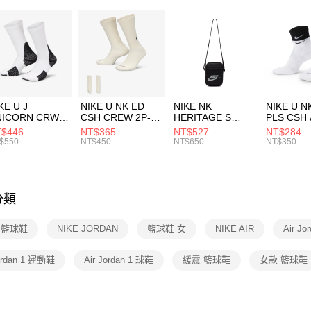
２．便利
7-11取貨
３．安心
每筆NT$1
【「AFT
宅配
１．於結帳
付」結帳
每筆NT$1
２．訂單
３．收到繳
KE U J
NIKE U NK ED
NIKE NK
NIKE U N
／ATM／
NICORN CRW
CSH CREW 2P-
HERITAGE S
PLS CSH 
※ 請注意
R -160 男女 中
144 EMBRDY 男
SMIT 男女 側背包
144 DBL
$446
NT$365
NT$527
NT$284
絡購買商品
襪 FZ3393100
女 短統襪
BA5871010
襪 DH405
$550
NT$450
NT$650
NT$350
先享後付
FZ3073133
※ 交易是
是否繳費成
付客戶支
分類
【注意事
１．透過由
E 籃球鞋
NIKE JORDAN
籃球鞋 女
NIKE AIR
Air J
交易，需
求債權轉
２．關於
Jordan 1 運動鞋
Air Jordan 1 球鞋
緩震 籃球鞋
女款 籃球鞋
https://aft
３．未成
「AFTE
任。