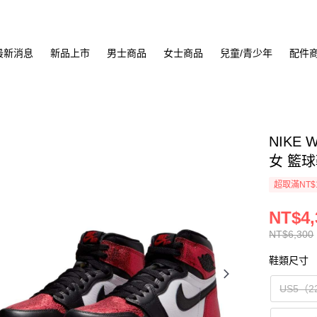
最新消息
新品上市
男士商品
女士商品
兒童/青少年
配件
NIKE 
女 籃球鞋
超取滿NT$
NT$4,
NT$6,300
鞋類尺寸
US5（2