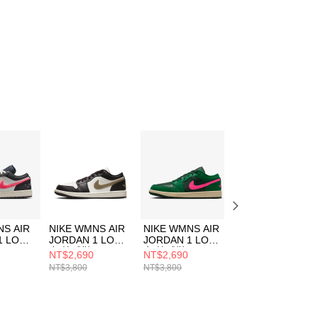
NS AIR
NIKE WMNS AIR
NIKE WMNS AIR
NIKE WMNS AIR
1 LOW
JORDAN 1 LOW
JORDAN 1 LOW
JORDAN 1 LOW
女 籃球鞋
女 籃球鞋
女 籃球鞋
NT$2,690
NT$2,690
NT$2,690
4
DC0774200
DC0774300
DC0774203
NT$3,800
NT$3,800
NT$3,800