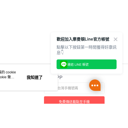
歡迎加入摩曼頓Line官方帳號
點擊以下按鈕第一時間獲得好康訊
息👇
連結 LINE 帳號
 cookie
kie 聲明
我知道了
官方APP
免費傳送載點至手機
本站最佳瀏覽環境請使用 Google Chrome、Firefox 或 Edge 以上版本