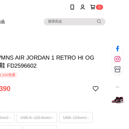
0
商品
WMNS AIR JORDAN 1 RETRO HI OG
 FD2596602
1,500免運
390
2cm）
US5.5（22.5cm）
US6（23cm）