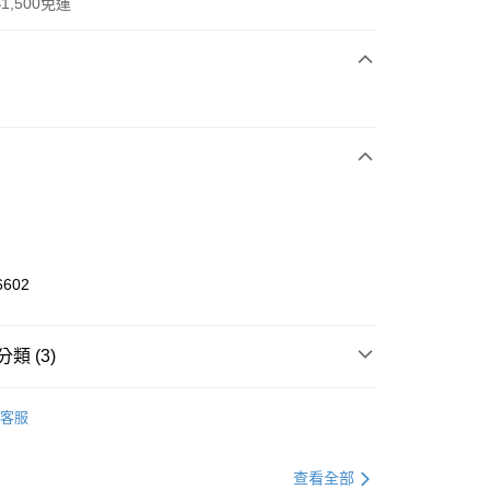
1,500免運
次付款
期付款
0 利率 每期
NT$2,100
21家銀行
庫商業銀行
第一商業銀行
業銀行
彰化商業銀行
業儲蓄銀行
台北富邦商業銀行
華商業銀行
兆豐國際商業銀行
6602
小企業銀行
台中商業銀行
台灣）商業銀行
華泰商業銀行
業銀行
遠東國際商業銀行
類 (3)
業銀行
永豐商業銀行
享後付
業銀行
星展（台灣）商業銀行
KE
全系列鞋款
客服
際商業銀行
中國信託商業銀行
FTEE先享後付」】
鞋類
籃球鞋
天信用卡公司
先享後付是「在收到商品之後才付款」的支付方式。 讓您購物簡單
心！
籃球
鞋
查看全部
：不需註冊會員、不需綁卡、不需儲值。