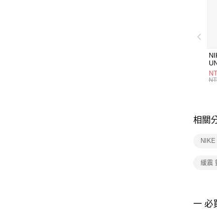
NI
U
1P
NT
統
NT
相關
NIK
緩震
一 必