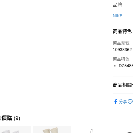
付款方式
品牌
信用卡一
NIKE
信用卡分
商品特色
3 期 
商品編號
合作金
LINE Pay
10938362
華南商
Apple Pay
上海商
商品特色
國泰世
DZ548
悠遊付
臺灣中
匯豐（
全盈+PAY
聯邦商
商品相關分
元大商
AFTEE先
玉山商
品牌
NI
相關說明
分享
台新國
【關於「A
男性商品
台灣樂
AFTEE
便利好安
運動類型
運送方式
價購 (9)
１．簡單
２．便利
7-11取貨
３．安心