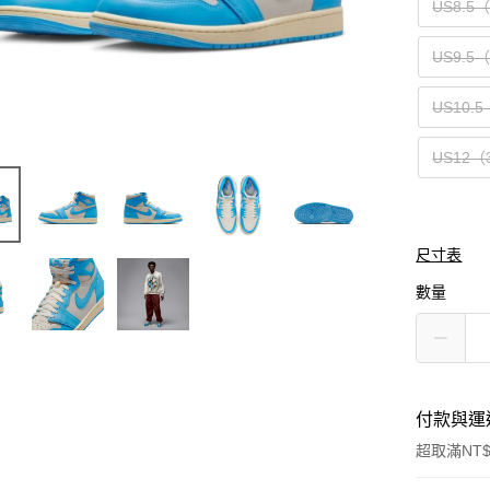
US8.5
US9.5
US10.5
US12（
尺寸表
數量
付款與運
超取滿NT$