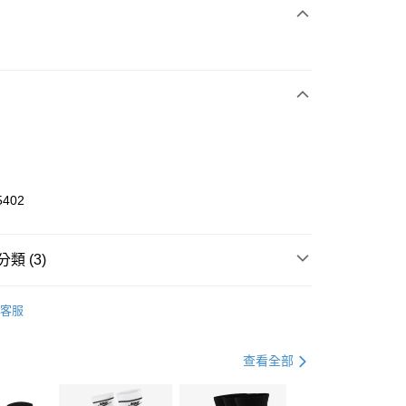
次付款
期付款
0 利率 每期
NT$2,100
21家銀行
庫商業銀行
第一商業銀行
業銀行
彰化商業銀行
業儲蓄銀行
台北富邦商業銀行
華商業銀行
兆豐國際商業銀行
5402
小企業銀行
台中商業銀行
台灣）商業銀行
華泰商業銀行
業銀行
遠東國際商業銀行
類 (3)
業銀行
永豐商業銀行
享後付
業銀行
星展（台灣）商業銀行
KE
全系列鞋款
客服
際商業銀行
中國信託商業銀行
FTEE先享後付」】
鞋類
籃球鞋
天信用卡公司
先享後付是「在收到商品之後才付款」的支付方式。 讓您購物簡單
心！
籃球
鞋
查看全部
：不需註冊會員、不需綁卡、不需儲值。
：只要手機號碼，簡訊認證，即可結帳。
(快速到店)
：先確認商品／服務後，再付款。