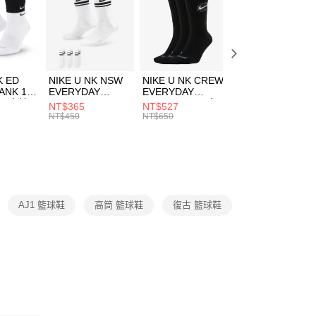
00，滿NT$1,500(含以上)免運費
EE先享後付」結帳流程】
方式選擇「AFTEE先享後付」後，將跳轉至「AFTEE先享後
頁面，進行簡訊認證並確認金額後，即可完成結帳。
00，滿NT$1,500(含以上)免運費
成立數日內，您將收到繳費通知簡訊。
費通知簡訊後14天內，點擊此簡訊中的連結，可透過四大超商
K ED
NIKE U NK NSW
NIKE U NK CREW
NIKE U NK
網路銀行／等多元方式進行付款，方視為交易完成。
ANK 1P
EVERYDAY
EVERYDAY
EVERYDAY LTW
：結帳手續完成當下不需立刻繳費，但若您需要取消訂單，請聯
 男 中統
ESSENTIAL CR
BBALL 3PR 男女
ANKLE 3PR 男女
NT$365
NT$527
NT$365
的店家。未經商家同意取消之訂單仍視為有效，需透過AFTEE
8104
男女 短統襪
長統襪
踝襪 SX7677010
NT$450
NT$650
NT$450
繳納相關費用。
DX5089103
DA2123010
否成功請以「AFTEE先享後付 」之結帳頁面顯示為準，若有關於
功／繳費後需取消欲退款等相關疑問，請聯繫「AFTEE先享後
援中心」
https://netprotections.freshdesk.com/support/home
項】
恩沛科技股份有限公司提供之「AFTEE先享後付」服務完成之
AJ1 籃球鞋
高筒 籃球鞋
復古 籃球鞋
依本服務之必要範圍內提供個人資料，並將交易相關給付款項請
讓予恩沛科技股份有限公司。
個人資料處理事宜，請瀏覽以下網址：
ee.tw/terms/#terms3
年的使用者請事先徵得法定代理人或監護人之同意方可使用
E先享後付」，若未經同意申辦者引起之損失，本公司不負相關責
AFTEE先享後付」時，將依據個別帳號之用戶狀況，依本公司
核予不同之上限額度；若仍有額度不足之情形，本公司將視審查