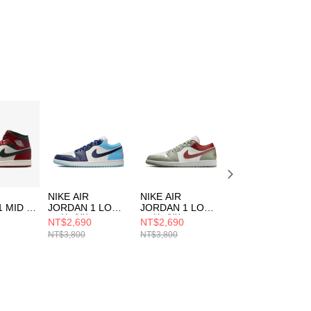
NIKE AIR
NIKE AIR
NIKE AIR
1 MID 男
JORDAN 1 LOW
JORDAN 1 LOW
JORDAN 1 LOW
男 籃球鞋
男 籃球鞋
男 籃球鞋
NT$2,690
NT$2,690
NT$2,690
05
553558149
553558133
553558147
NT$3,800
NT$3,800
NT$3,800