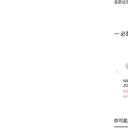
喜歡這
一 必
NI
J
R
NT
男
NT
CZ
你可能