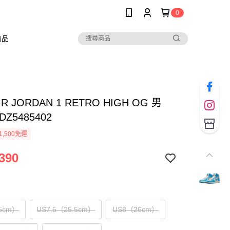
0
商品
AIR JORDAN 1 RETRO HIGH OG 男
Z5485402
1,500免運
390
5cm）
US7.5（25.5cm）
US8（26cm）