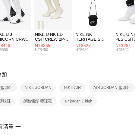
每筆NT$1
【「AFT
宅配
１．於結帳
付」結帳
每筆NT$1
２．訂單
３．收到繳
KE U J
NIKE U NK ED
NIKE NK
NIKE U N
／ATM／
NICORN CRW
CSH CREW 2P-
HERITAGE S
PLS CSH 
※ 請注意
R -160 男女 中
144 EMBRDY 男
SMIT 男女 側背包
144 DBL
$446
NT$365
NT$527
NT$284
絡購買商品
襪 FZ3393100
女 短統襪
BA5871010
襪 DH405
$550
NT$450
NT$650
NT$350
先享後付
FZ3073133
※ 交易是
是否繳費成
付客戶支
分類
【注意事
１．透過由
E 籃球鞋
NIKE JORDAN
NIKE AIR
AIR JORDAN 籃球鞋
交易，需
求債權轉
２．關於
 籃球鞋
運動保護 籃球鞋
air jordan 1 high
https://aft
３．未成
「AFTE
任。
買清單 一
４．使用「
即時審查