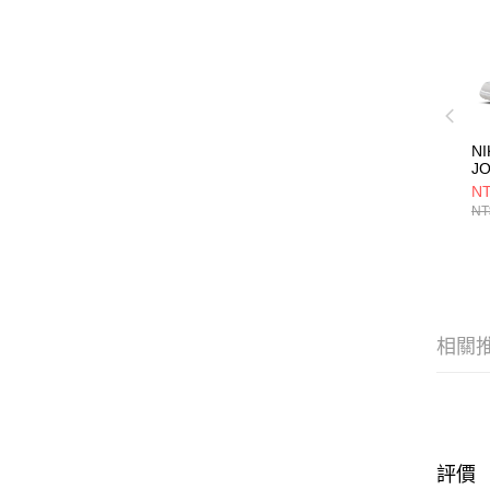
NI
J
R
NT
男
NT
CZ
相關
評價