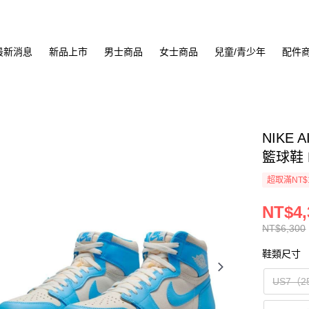
最新消息
新品上市
男士商品
女士商品
兒童/青少年
配件
NIKE 
籃球鞋 D
超取滿NT$
NT$4,
NT$6,300
鞋類尺寸
US7（2