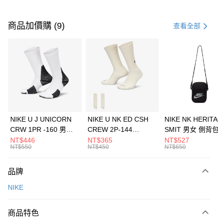
付款方式
信用卡一次付款
商品加價購 (9)
查看全部
信用卡分期付款
3 期 0 利率 每期
NT$493
21家銀行
合作金庫商業銀行
第一商業銀行
LINE Pay
華南商業銀行
彰化商業銀行
Apple Pay
上海商業儲蓄銀行
台北富邦商業銀行
國泰世華商業銀行
兆豐國際商業銀行
悠遊付
臺灣中小企業銀行
台中商業銀行
NIKE U J UNICORN
NIKE U NK ED CSH
NIKE NK HERIT
匯豐（台灣）商業銀行
華泰商業銀行
CRW 1PR -160 男女
CREW 2P-144
SMIT 男女 側背
全盈+PAY
聯邦商業銀行
遠東國際商業銀行
中統襪 FZ3393100
EMBRDY 男女 短統襪
BA5871010
NT$446
NT$365
NT$527
元大商業銀行
永豐商業銀行
NT$550
NT$450
NT$650
AFTEE先享後付
FZ3073133
玉山商業銀行
星展（台灣）商業銀行
相關說明
台新國際商業銀行
中國信託商業銀行
品牌
【關於「AFTEE先享後付」】
台灣樂天信用卡公司
AFTEE先享後付是「在收到商品之後才付款」的支付方式。 讓您購物簡單
運送方式
NIKE
便利好安心！
１．簡單：不需註冊會員、不需綁卡、不需儲值。
7-11取貨(快速到店)
２．便利：只要手機號碼，簡訊認證，即可結帳。
商品特色
每筆NT$100，滿NT$1,500(含以上)免運費
３．安心：先確認商品／服務後，再付款。