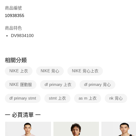
商品編號
宅配
【「AFTEE先享後付」結帳流程】
１．於結帳方式選擇「AFTEE先享後付」後，將跳轉至「AFTEE先享後付」
10938355
每筆NT$100，滿NT$1,500(含以上)免運費
結帳頁面，進行簡訊認證並確認金額後，即可完成結帳。
２．訂單成立數日內，您將收到繳費通知簡訊。
商品特色
３．收到繳費通知簡訊後14天內，點擊此簡訊中的連結，可透過四大超商／
DV9834100
ATM／網路銀行／等多元方式進行付款，方視為交易完成。
※ 請注意：結帳手續完成當下不需立刻繳費，但若您需要取消訂單，請聯絡
購買商品的店家。未經商家同意取消之訂單仍視為有效，需透過AFTEE先享
後付繳納相關費用。
※ 交易是否成功請以「AFTEE先享後付 」之結帳頁面顯示為準，若有關於
相關分類
是否繳費成功／繳費後需取消欲退款等相關疑問，請聯繫「AFTEE先享後付
客戶支援中心」
https://netprotections.freshdesk.com/support/home
NIKE 上衣
NIKE 背心
NIKE 背心上衣
【注意事項】
NIKE 運動服
df primary 上衣
df primary 背心
１．透過由恩沛科技股份有限公司提供之「AFTEE先享後付」服務完成之交
易，需依本服務之必要範圍內提供個人資料，並將交易相關給付款項請求債
權轉讓予恩沛科技股份有限公司。
df primary stmt
stmt 上衣
as m 上衣
nk 背心
２．關於個人資料處理事宜，請瀏覽以下網址：
https://aftee.tw/terms/#terms3
３．未成年的使用者請事先徵得法定代理人或監護人之同意方可使用
一 必買清單 一
「AFTEE先享後付」，若未經同意申辦者引起之損失，本公司不負相關責
任。
４．使用「AFTEE先享後付」時，將依據個別帳號之用戶狀況，依本公司即
時審查核予不同之上限額度；若仍有額度不足之情形，本公司將視審查結果