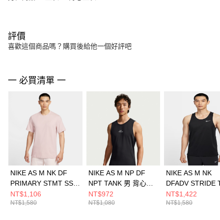
評價
喜歡這個商品嗎？購買後給他一個好評吧
一 必買清單 一
NIKE AS M NK DF
NIKE AS M NP DF
NIKE AS M NK
PRIMARY STMT SS
NPT TANK 男 背心上
DFADV STRIDE 
男 短袖上衣
衣 IF2806010
男 背心上衣
NT$1,106
NT$972
NT$1,422
NT$1,580
NT$1,080
NT$1,580
DV9832667
HV5211010