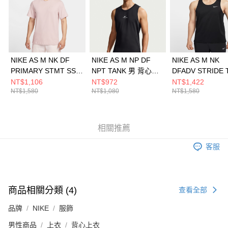
請求用戶進行身份認證。
５．嚴禁一人註冊多個帳號或使用他人資訊註冊。若發現惡意使用之情形，
恩沛科技股份有限公司將有權停止該用戶之使用額度並採取法律行動。
NIKE AS M NK DF
NIKE AS M NP DF
NIKE AS M NK
PRIMARY STMT SS
NPT TANK 男 背心上
DFADV STRIDE 
男 短袖上衣
衣 IF2806010
男 背心上衣
NT$1,106
NT$972
NT$1,422
NT$1,580
NT$1,080
NT$1,580
DV9832667
HV5211010
相關推薦
客服
商品相關分類 (4)
查看全部
品牌
NIKE
服飾
男性商品
上衣
背心上衣