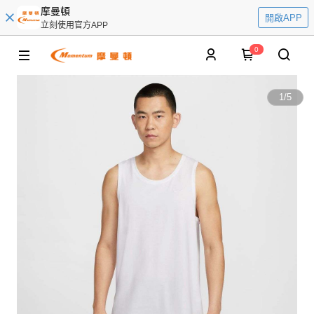
摩曼頓
開啟APP
立刻使用官方APP
0
1
/
5