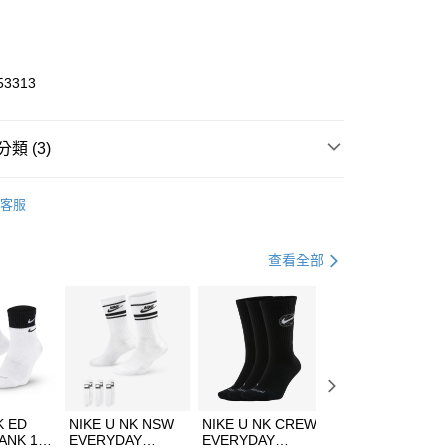
庫商業銀行
第一商業銀行
業銀行
彰化商業銀行
業儲蓄銀行
台北富邦商業銀行
華商業銀行
兆豐國際商業銀行
53313
小企業銀行
台中商業銀行
台灣）商業銀行
華泰商業銀行
業銀行
遠東國際商業銀行
類 (3)
業銀行
永豐商業銀行
享後付
業銀行
星展（台灣）商業銀行
ZUNO
客服
際商業銀行
中國信託商業銀行
FTEE先享後付」】
其他球類
鞋
天信用卡公司
先享後付是「在收到商品之後才付款」的支付方式。 讓您購物簡單
心！
兒童/青少年｜鞋服6折起
查看全部
：不需註冊會員、不需綁卡、不需儲值。
：只要手機號碼，簡訊認證，即可結帳。
(快速到店)
：先確認商品／服務後，再付款。
00，滿NT$1,500(含以上)免運費
EE先享後付」結帳流程】
方式選擇「AFTEE先享後付」後，將跳轉至「AFTEE先享後
頁面，進行簡訊認證並確認金額後，即可完成結帳。
00，滿NT$1,500(含以上)免運費
成立數日內，您將收到繳費通知簡訊。
費通知簡訊後14天內，點擊此簡訊中的連結，可透過四大超商
K ED
NIKE U NK NSW
NIKE U NK CREW
NIKE U NK
網路銀行／等多元方式進行付款，方視為交易完成。
ANK 1P
EVERYDAY
EVERYDAY
EVERYDAY LTW
：結帳手續完成當下不需立刻繳費，但若您需要取消訂單，請聯