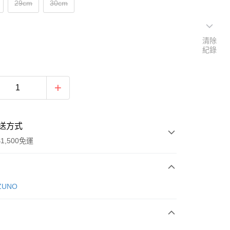
29cm
30cm
清除
紀錄
送方式
1,500免運
次付款
ZUNO
期付款
0 利率 每期
NT$726
21家銀行