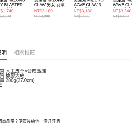
KY BLASTER 男
CLAW 男女 羽球鞋
WAVE CLAW 3 男
WAVE CL
 羽球鞋
71GA244330
女 羽球鞋
女 羽球鞋
$1,740
NT$3,180
NT$3,180
NT$3,340
GA253310
71GA244328
71GA264
$2,180
NT$3,980
NT$3,980
NT$4,180
說明
相關推薦
質:人工皮革×合成纖維
質:橡膠大底
280g(27.0cm)
E
個商品嗎？購買後給他一個好評吧