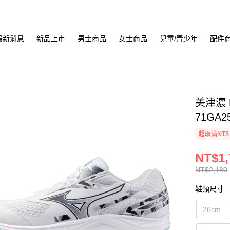
最新消息
新品上市
男士商品
女士商品
兒童/青少年
配件
美津濃 
71GA2
超取滿NT$
NT$1,
NT$2,180
鞋類尺寸
26cm