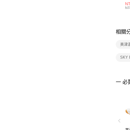
1P
NT
統
NT
相關
美津
SKY
一 必
美