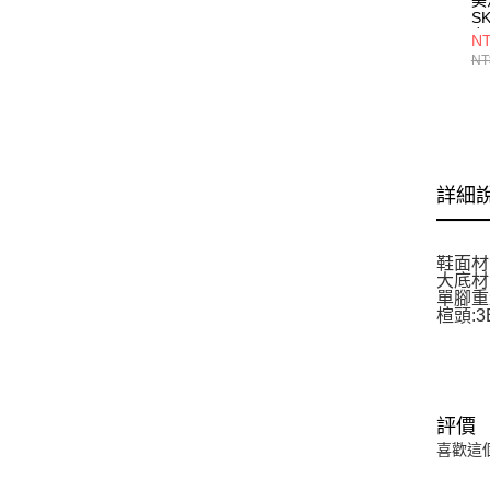
S
女
NT
71
NT
詳細
鞋面材
大底材
單腳重量:
楦頭:3
評價
喜歡這