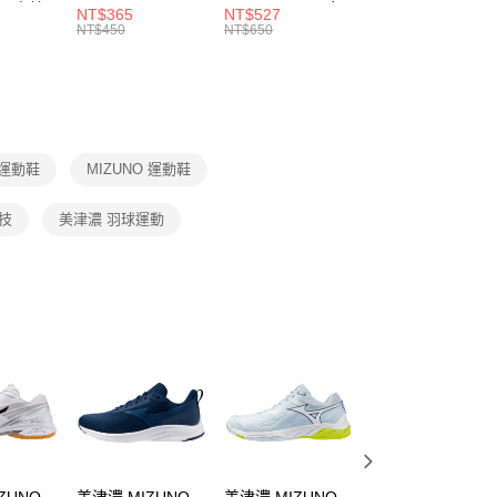
 男 中統
ESSENTIAL CR
BBALL 3PR 男女
ANKLE 3PR 男女
NT$365
NT$527
NT$365
的店家。未經商家同意取消之訂單仍視為有效，需透過AFTEE
8104
男女 短統襪
長統襪
踝襪 SX7677010
NT$450
NT$650
NT$450
繳納相關費用。
DX5089103
DA2123010
否成功請以「AFTEE先享後付 」之結帳頁面顯示為準，若有關於
功／繳費後需取消欲退款等相關疑問，請聯繫「AFTEE先享後
援中心」
https://netprotections.freshdesk.com/support/home
項】
恩沛科技股份有限公司提供之「AFTEE先享後付」服務完成之
 運動鞋
MIZUNO 運動鞋
依本服務之必要範圍內提供個人資料，並將交易相關給付款項請
讓予恩沛科技股份有限公司。
個人資料處理事宜，請瀏覽以下網址：
技
美津濃 羽球運動
ee.tw/terms/#terms3
年的使用者請事先徵得法定代理人或監護人之同意方可使用
E先享後付」，若未經同意申辦者引起之損失，本公司不負相關責
AFTEE先享後付」時，將依據個別帳號之用戶狀況，依本公司
核予不同之上限額度；若仍有額度不足之情形，本公司將視審查
用戶進行身份認證。
一人註冊多個帳號或使用他人資訊註冊。若發現惡意使用之情
科技股份有限公司將有權停止該用戶之使用額度並採取法律行
ZUNO
美津濃 MIZUNO
美津濃 MIZUNO
美津濃 MIZUNO