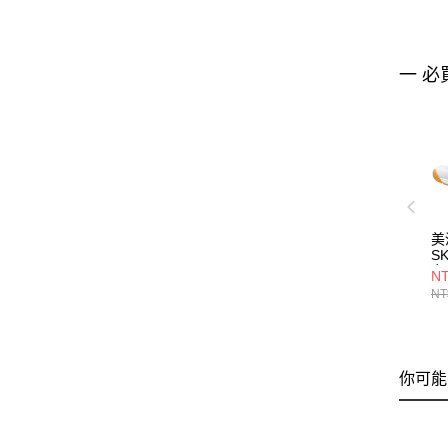
一 必
美
S
女
NT
71
NT
你可能