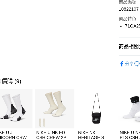
商品編號
合作金
LINE Pay
10822107
華南商
Apple Pay
上海商
商品特色
國泰世
71GA2
悠遊付
臺灣中
匯豐（
全盈+PAY
聯邦商
商品相關分
元大商
AFTEE先
玉山商
品牌
MI
相關說明
分享
台新國
【關於「A
運動類型
台灣樂
AFTEE
便利好安
促銷活動
運送方式
價購 (9)
１．簡單
２．便利
7-11取貨
３．安心
每筆NT$1
【「AFT
宅配
１．於結帳
付」結帳
每筆NT$1
２．訂單
３．收到繳
KE U J
NIKE U NK ED
NIKE NK
NIKE U N
／ATM／
NICORN CRW
CSH CREW 2P-
HERITAGE S
PLS CSH 
※ 請注意