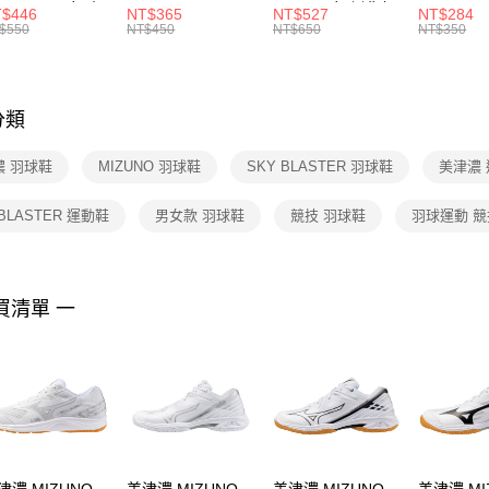
R -160 男女 中
144 EMBRDY 男
SMIT 男女 側背包
144 DBL
$446
NT$365
NT$527
NT$284
絡購買商品
襪 FZ3393100
女 短統襪
BA5871010
襪 DH405
$550
NT$450
NT$650
NT$350
先享後付
FZ3073133
※ 交易是
是否繳費成
付客戶支
分類
【注意事
１．透過由
濃 羽球鞋
MIZUNO 羽球鞋
SKY BLASTER 羽球鞋
美津濃
交易，需
求債權轉
２．關於
 BLASTER 運動鞋
男女款 羽球鞋
競技 羽球鞋
羽球運動 競
https://aft
３．未成
「AFTE
任。
買清單 一
４．使用「
即時審查
結果請求
５．嚴禁
形，恩沛
動。
津濃 MIZUNO
美津濃 MIZUNO
美津濃 MIZUNO
美津濃 MI