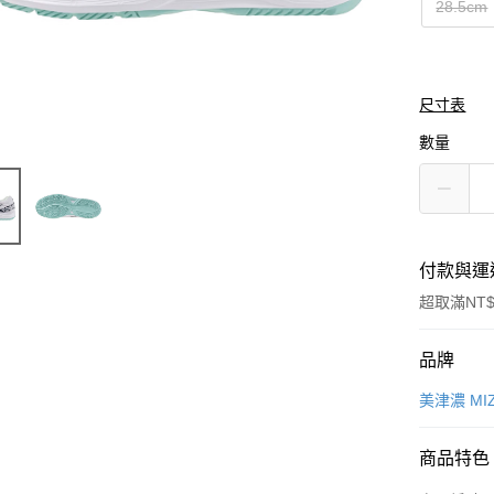
28.5cm
尺寸表
數量
付款與運
超取滿NT$
付款方式
品牌
信用卡一
美津濃 MI
信用卡分
商品特色
3 期 