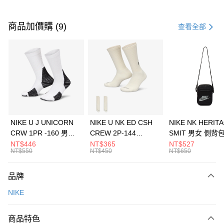
付款方式
信用卡一次付款
商品加價購 (9)
查看全部
信用卡分期付款
3 期 0 利率 每期
NT$833
21家銀行
合作金庫商業銀行
第一商業銀行
LINE Pay
華南商業銀行
彰化商業銀行
Apple Pay
上海商業儲蓄銀行
台北富邦商業銀行
國泰世華商業銀行
兆豐國際商業銀行
悠遊付
臺灣中小企業銀行
台中商業銀行
NIKE U J UNICORN
NIKE U NK ED CSH
NIKE NK HERIT
匯豐（台灣）商業銀行
華泰商業銀行
CRW 1PR -160 男女
CREW 2P-144
SMIT 男女 側背
全盈+PAY
聯邦商業銀行
遠東國際商業銀行
中統襪 FZ3393100
EMBRDY 男女 短統襪
BA5871010
NT$446
NT$365
NT$527
元大商業銀行
永豐商業銀行
NT$550
NT$450
NT$650
AFTEE先享後付
FZ3073133
玉山商業銀行
星展（台灣）商業銀行
相關說明
台新國際商業銀行
中國信託商業銀行
品牌
【關於「AFTEE先享後付」】
台灣樂天信用卡公司
AFTEE先享後付是「在收到商品之後才付款」的支付方式。 讓您購物簡單
運送方式
NIKE
便利好安心！
１．簡單：不需註冊會員、不需綁卡、不需儲值。
7-11取貨(快速到店)
２．便利：只要手機號碼，簡訊認證，即可結帳。
商品特色
每筆NT$100，滿NT$1,500(含以上)免運費
３．安心：先確認商品／服務後，再付款。