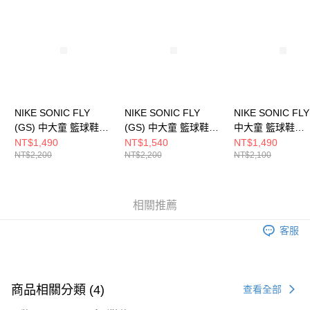
請求用戶進行身份認證。
５．嚴禁一人註冊多個帳號或使用他人資訊註冊。若發現惡意使用之情形，
恩沛科技股份有限公司將有權停止該用戶之使用額度並採取法律行動。
NIKE SONIC FLY
NIKE SONIC FLY
NIKE SONIC FLY
(GS) 中大童 籃球鞋
(GS) 中大童 籃球鞋
中大童 籃球鞋
FZ0017006
FZ0017101
FZ0016006
NT$1,490
NT$1,540
NT$1,490
NT$2,200
NT$2,200
NT$2,100
相關推薦
客服
商品相關分類 (4)
查看全部