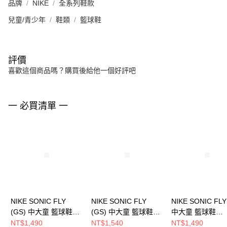
品牌
NIKE
全系列鞋款
兒童/青少年
鞋類
籃球鞋
評價
喜歡這個商品嗎？購買後給他一個好評吧
一 必買清單 一
NIKE SONIC FLY
NIKE SONIC FLY
NIKE SONIC FLY
(GS) 中大童 籃球鞋
(GS) 中大童 籃球鞋
中大童 籃球鞋
FZ0017006
FZ0017101
FZ0016006
NT$1,490
NT$1,540
NT$1,490