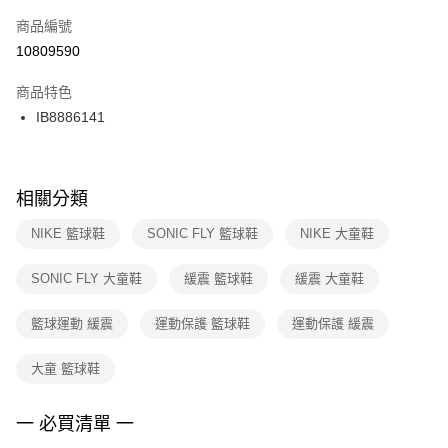
商品編號
宅配
【「AFTEE先享後付」結帳流程】
１．於結帳方式選擇「AFTEE先享後付」後，將跳轉至「AFTEE先享後付」
10809590
每筆NT$100，滿NT$1,500(含以上)免運費
結帳頁面，進行簡訊認證並確認金額後，即可完成結帳。
２．訂單成立數日內，您將收到繳費通知簡訊。
商品特色
３．收到繳費通知簡訊後14天內，點擊此簡訊中的連結，可透過四大超商／
IB8886141
ATM／網路銀行／等多元方式進行付款，方視為交易完成。
※ 請注意：結帳手續完成當下不需立刻繳費，但若您需要取消訂單，請聯絡
購買商品的店家。未經商家同意取消之訂單仍視為有效，需透過AFTEE先享
後付繳納相關費用。
※ 交易是否成功請以「AFTEE先享後付 」之結帳頁面顯示為準，若有關於
相關分類
是否繳費成功／繳費後需取消欲退款等相關疑問，請聯繫「AFTEE先享後付
客戶支援中心」
https://netprotections.freshdesk.com/support/home
NIKE 籃球鞋
SONIC FLY 籃球鞋
NIKE 大童鞋
【注意事項】
SONIC FLY 大童鞋
緩震 籃球鞋
緩震 大童鞋
１．透過由恩沛科技股份有限公司提供之「AFTEE先享後付」服務完成之交
易，需依本服務之必要範圍內提供個人資料，並將交易相關給付款項請求債
權轉讓予恩沛科技股份有限公司。
籃球運動 緩震
運動保護 籃球鞋
運動保護 緩震
２．關於個人資料處理事宜，請瀏覽以下網址：
https://aftee.tw/terms/#terms3
大童 籃球鞋
３．未成年的使用者請事先徵得法定代理人或監護人之同意方可使用
「AFTEE先享後付」，若未經同意申辦者引起之損失，本公司不負相關責
任。
一 必買清單 一
４．使用「AFTEE先享後付」時，將依據個別帳號之用戶狀況，依本公司即
時審查核予不同之上限額度；若仍有額度不足之情形，本公司將視審查結果