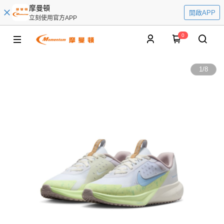
摩曼頓
開啟APP
立刻使用官方APP
0
1
/
8