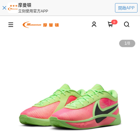
摩曼頓
開啟APP
立刻使用官方APP
0
1
/
8