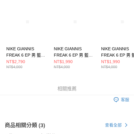
請求用戶進行身份認證。
５．嚴禁一人註冊多個帳號或使用他人資訊註冊。若發現惡意使用之情形，
恩沛科技股份有限公司將有權停止該用戶之使用額度並採取法律行動。
NIKE GIANNIS
NIKE GIANNIS
NIKE GIANNIS
FREAK 6 EP 男 籃球
FREAK 6 EP 男 籃球
FREAK 6 EP 男
鞋 FJ7807300
鞋 FJ7807601
鞋 FJ7807002
NT$2,790
NT$1,990
NT$1,990
NT$4,000
NT$4,000
NT$4,000
相關推薦
客服
商品相關分類 (3)
查看全部