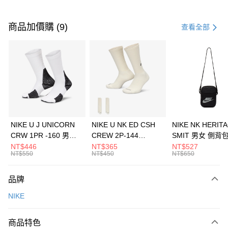
付款方式
信用卡一次付款
商品加價購 (9)
查看全部
信用卡分期付款
3 期 0 利率 每期
NT$1,333
21家銀行
合作金庫商業銀行
第一商業銀行
LINE Pay
華南商業銀行
彰化商業銀行
Apple Pay
上海商業儲蓄銀行
台北富邦商業銀行
國泰世華商業銀行
兆豐國際商業銀行
悠遊付
臺灣中小企業銀行
台中商業銀行
NIKE U J UNICORN
NIKE U NK ED CSH
NIKE NK HERIT
匯豐（台灣）商業銀行
華泰商業銀行
CRW 1PR -160 男女
CREW 2P-144
SMIT 男女 側背
全盈+PAY
聯邦商業銀行
遠東國際商業銀行
中統襪 FZ3393100
EMBRDY 男女 短統襪
BA5871010
NT$446
NT$365
NT$527
元大商業銀行
永豐商業銀行
NT$550
NT$450
NT$650
AFTEE先享後付
FZ3073133
玉山商業銀行
星展（台灣）商業銀行
相關說明
台新國際商業銀行
中國信託商業銀行
品牌
【關於「AFTEE先享後付」】
台灣樂天信用卡公司
AFTEE先享後付是「在收到商品之後才付款」的支付方式。 讓您購物簡單
運送方式
NIKE
便利好安心！
１．簡單：不需註冊會員、不需綁卡、不需儲值。
7-11取貨(快速到店)
２．便利：只要手機號碼，簡訊認證，即可結帳。
商品特色
每筆NT$100，滿NT$1,500(含以上)免運費
３．安心：先確認商品／服務後，再付款。