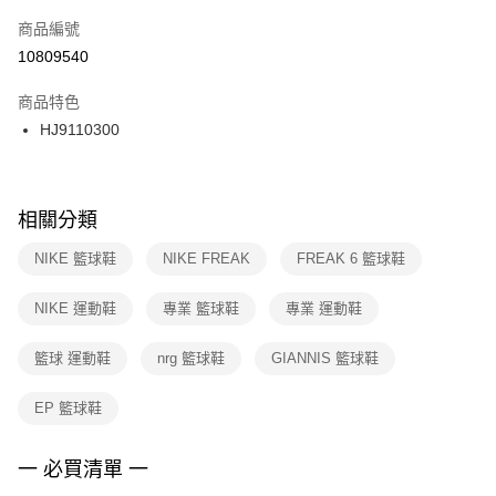
商品編號
宅配
【「AFTEE先享後付」結帳流程】
１．於結帳方式選擇「AFTEE先享後付」後，將跳轉至「AFTEE先享後付」
10809540
每筆NT$100，滿NT$1,500(含以上)免運費
結帳頁面，進行簡訊認證並確認金額後，即可完成結帳。
２．訂單成立數日內，您將收到繳費通知簡訊。
商品特色
３．收到繳費通知簡訊後14天內，點擊此簡訊中的連結，可透過四大超商／
HJ9110300
ATM／網路銀行／等多元方式進行付款，方視為交易完成。
※ 請注意：結帳手續完成當下不需立刻繳費，但若您需要取消訂單，請聯絡
購買商品的店家。未經商家同意取消之訂單仍視為有效，需透過AFTEE先享
後付繳納相關費用。
※ 交易是否成功請以「AFTEE先享後付 」之結帳頁面顯示為準，若有關於
相關分類
是否繳費成功／繳費後需取消欲退款等相關疑問，請聯繫「AFTEE先享後付
客戶支援中心」
https://netprotections.freshdesk.com/support/home
NIKE 籃球鞋
NIKE FREAK
FREAK 6 籃球鞋
【注意事項】
NIKE 運動鞋
專業 籃球鞋
專業 運動鞋
１．透過由恩沛科技股份有限公司提供之「AFTEE先享後付」服務完成之交
易，需依本服務之必要範圍內提供個人資料，並將交易相關給付款項請求債
權轉讓予恩沛科技股份有限公司。
籃球 運動鞋
nrg 籃球鞋
GIANNIS 籃球鞋
２．關於個人資料處理事宜，請瀏覽以下網址：
https://aftee.tw/terms/#terms3
EP 籃球鞋
３．未成年的使用者請事先徵得法定代理人或監護人之同意方可使用
「AFTEE先享後付」，若未經同意申辦者引起之損失，本公司不負相關責
任。
一 必買清單 一
４．使用「AFTEE先享後付」時，將依據個別帳號之用戶狀況，依本公司即
時審查核予不同之上限額度；若仍有額度不足之情形，本公司將視審查結果