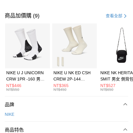
付款方式
信用卡一次付款
商品加價購 (9)
查看全部
信用卡分期付款
3 期 0 利率 每期
NT$1,200
21家銀行
合作金庫商業銀行
第一商業銀行
LINE Pay
華南商業銀行
彰化商業銀行
Apple Pay
上海商業儲蓄銀行
台北富邦商業銀行
國泰世華商業銀行
兆豐國際商業銀行
悠遊付
臺灣中小企業銀行
台中商業銀行
NIKE U J UNICORN
NIKE U NK ED CSH
NIKE NK HERIT
匯豐（台灣）商業銀行
華泰商業銀行
CRW 1PR -160 男女
CREW 2P-144
SMIT 男女 側背
全盈+PAY
聯邦商業銀行
遠東國際商業銀行
中統襪 FZ3393100
EMBRDY 男女 短統襪
BA5871010
NT$446
NT$365
NT$527
元大商業銀行
永豐商業銀行
NT$550
NT$450
NT$650
AFTEE先享後付
FZ3073133
玉山商業銀行
星展（台灣）商業銀行
相關說明
台新國際商業銀行
中國信託商業銀行
品牌
【關於「AFTEE先享後付」】
台灣樂天信用卡公司
AFTEE先享後付是「在收到商品之後才付款」的支付方式。 讓您購物簡單
運送方式
NIKE
便利好安心！
１．簡單：不需註冊會員、不需綁卡、不需儲值。
7-11取貨(快速到店)
２．便利：只要手機號碼，簡訊認證，即可結帳。
商品特色
每筆NT$100，滿NT$1,500(含以上)免運費
３．安心：先確認商品／服務後，再付款。