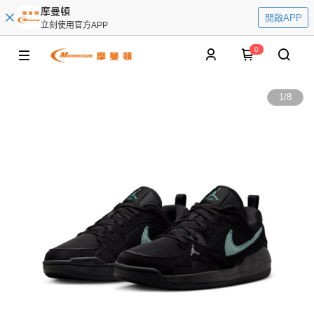
摩曼頓
開啟APP
立刻使用官方APP
0
1
/
8