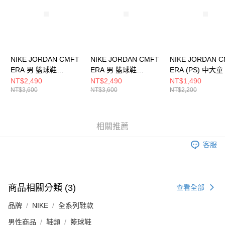
請求用戶進行身份認證。
５．嚴禁一人註冊多個帳號或使用他人資訊註冊。若發現惡意使用之情形，
恩沛科技股份有限公司將有權停止該用戶之使用額度並採取法律行動。
NIKE JORDAN CMFT
NIKE JORDAN CMFT
NIKE JORDAN 
ERA 男 籃球鞋
ERA 男 籃球鞋
ERA (PS) 中大
HJ6777400
HJ6777200
鞋 HQ0507101
NT$2,490
NT$2,490
NT$1,490
NT$3,600
NT$3,600
NT$2,200
相關推薦
客服
商品相關分類 (3)
查看全部
品牌
NIKE
全系列鞋款
男性商品
鞋類
籃球鞋