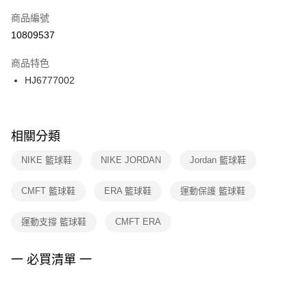
商品編號
宅配
【「AFTEE先享後付」結帳流程】
１．於結帳方式選擇「AFTEE先享後付」後，將跳轉至「AFTEE先享後付」
10809537
每筆NT$100，滿NT$1,500(含以上)免運費
結帳頁面，進行簡訊認證並確認金額後，即可完成結帳。
２．訂單成立數日內，您將收到繳費通知簡訊。
商品特色
３．收到繳費通知簡訊後14天內，點擊此簡訊中的連結，可透過四大超商／
HJ6777002
ATM／網路銀行／等多元方式進行付款，方視為交易完成。
※ 請注意：結帳手續完成當下不需立刻繳費，但若您需要取消訂單，請聯絡
購買商品的店家。未經商家同意取消之訂單仍視為有效，需透過AFTEE先享
後付繳納相關費用。
※ 交易是否成功請以「AFTEE先享後付 」之結帳頁面顯示為準，若有關於
相關分類
是否繳費成功／繳費後需取消欲退款等相關疑問，請聯繫「AFTEE先享後付
客戶支援中心」
https://netprotections.freshdesk.com/support/home
NIKE 籃球鞋
NIKE JORDAN
Jordan 籃球鞋
【注意事項】
CMFT 籃球鞋
ERA 籃球鞋
運動保護 籃球鞋
１．透過由恩沛科技股份有限公司提供之「AFTEE先享後付」服務完成之交
易，需依本服務之必要範圍內提供個人資料，並將交易相關給付款項請求債
權轉讓予恩沛科技股份有限公司。
運動支撐 籃球鞋
CMFT ERA
２．關於個人資料處理事宜，請瀏覽以下網址：
https://aftee.tw/terms/#terms3
３．未成年的使用者請事先徵得法定代理人或監護人之同意方可使用
一 必買清單 一
「AFTEE先享後付」，若未經同意申辦者引起之損失，本公司不負相關責
任。
４．使用「AFTEE先享後付」時，將依據個別帳號之用戶狀況，依本公司即
時審查核予不同之上限額度；若仍有額度不足之情形，本公司將視審查結果