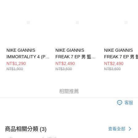
請求用戶進行身份認證。
５．嚴禁一人註冊多個帳號或使用他人資訊註冊。若發現惡意使用之情形，
恩沛科技股份有限公司將有權停止該用戶之使用額度並採取法律行動。
NIKE GIANNIS
NIKE GIANNIS
NIKE GIANNIS
IMMORTALITY 4 (PS)
FREAK 7 EP 男 籃球
FREAK 7 EP 男
中童 籃球鞋
鞋 HF3451005
鞋 HF3451600
NT$1,290
NT$2,490
NT$2,490
NT$1,900
NT$3,600
NT$3,600
FZ6733100
相關推薦
客服
商品相關分類 (3)
查看全部