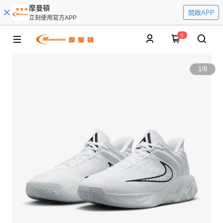
摩曼頓
開啟APP
立刻使用官方APP
0
1
/
8