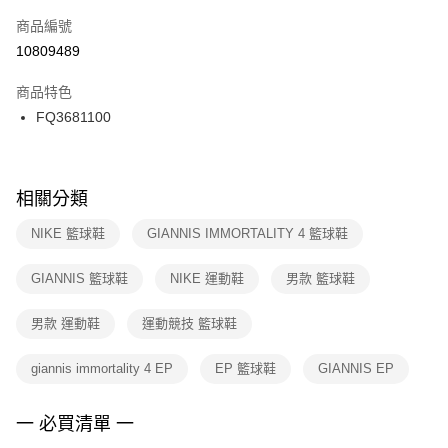
商品編號
宅配
【「AFTEE先享後付」結帳流程】
１．於結帳方式選擇「AFTEE先享後付」後，將跳轉至「AFTEE先享後付」
10809489
每筆NT$100，滿NT$1,500(含以上)免運費
結帳頁面，進行簡訊認證並確認金額後，即可完成結帳。
２．訂單成立數日內，您將收到繳費通知簡訊。
商品特色
３．收到繳費通知簡訊後14天內，點擊此簡訊中的連結，可透過四大超商／
FQ3681100
ATM／網路銀行／等多元方式進行付款，方視為交易完成。
※ 請注意：結帳手續完成當下不需立刻繳費，但若您需要取消訂單，請聯絡
購買商品的店家。未經商家同意取消之訂單仍視為有效，需透過AFTEE先享
後付繳納相關費用。
※ 交易是否成功請以「AFTEE先享後付 」之結帳頁面顯示為準，若有關於
相關分類
是否繳費成功／繳費後需取消欲退款等相關疑問，請聯繫「AFTEE先享後付
客戶支援中心」
https://netprotections.freshdesk.com/support/home
NIKE 籃球鞋
GIANNIS IMMORTALITY 4 籃球鞋
【注意事項】
GIANNIS 籃球鞋
NIKE 運動鞋
男款 籃球鞋
１．透過由恩沛科技股份有限公司提供之「AFTEE先享後付」服務完成之交
易，需依本服務之必要範圍內提供個人資料，並將交易相關給付款項請求債
權轉讓予恩沛科技股份有限公司。
男款 運動鞋
運動競技 籃球鞋
２．關於個人資料處理事宜，請瀏覽以下網址：
https://aftee.tw/terms/#terms3
giannis immortality 4 EP
EP 籃球鞋
GIANNIS EP
３．未成年的使用者請事先徵得法定代理人或監護人之同意方可使用
「AFTEE先享後付」，若未經同意申辦者引起之損失，本公司不負相關責
任。
一 必買清單 一
４．使用「AFTEE先享後付」時，將依據個別帳號之用戶狀況，依本公司即
時審查核予不同之上限額度；若仍有額度不足之情形，本公司將視審查結果