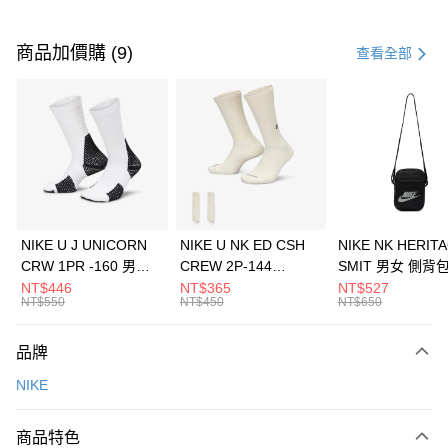
付款方式
信用卡一次付款
商品加價購 (9)
查看全部
信用卡分期付款
3 期 0 利率 每期
NT$833
21家銀行
合作金庫商業銀行
第一商業銀行
LINE Pay
華南商業銀行
彰化商業銀行
Apple Pay
上海商業儲蓄銀行
台北富邦商業銀行
國泰世華商業銀行
兆豐國際商業銀行
悠遊付
臺灣中小企業銀行
台中商業銀行
NIKE U J UNICORN
NIKE U NK ED CSH
NIKE NK HERIT
匯豐（台灣）商業銀行
華泰商業銀行
CRW 1PR -160 男女
CREW 2P-144
SMIT 男女 側背
全盈+PAY
聯邦商業銀行
遠東國際商業銀行
中統襪 FZ3393100
EMBRDY 男女 短統襪
BA5871010
NT$446
NT$365
NT$527
元大商業銀行
永豐商業銀行
NT$550
NT$450
NT$650
AFTEE先享後付
FZ3073133
玉山商業銀行
星展（台灣）商業銀行
相關說明
台新國際商業銀行
中國信託商業銀行
品牌
【關於「AFTEE先享後付」】
台灣樂天信用卡公司
AFTEE先享後付是「在收到商品之後才付款」的支付方式。 讓您購物簡單
運送方式
NIKE
便利好安心！
１．簡單：不需註冊會員、不需綁卡、不需儲值。
7-11取貨(快速到店)
２．便利：只要手機號碼，簡訊認證，即可結帳。
商品特色
每筆NT$100，滿NT$1,500(含以上)免運費
３．安心：先確認商品／服務後，再付款。