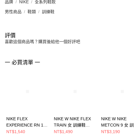
品牌
NIKE
全系列鞋款
男性商品
鞋類
訓練鞋
評價
喜歡這個商品嗎？購買後給他一個好評吧
一 必買清單 一
NIKE FLEX
NIKE W NIKE FLEX
NIKE W NIKE
EXPERIENCE RN 12
TRAIN 女 訓練鞋
METCON 9 女 
男 訓練鞋 DV0740403
HV9981003
DZ2537001
NT$1,540
NT$1,490
NT$3,190