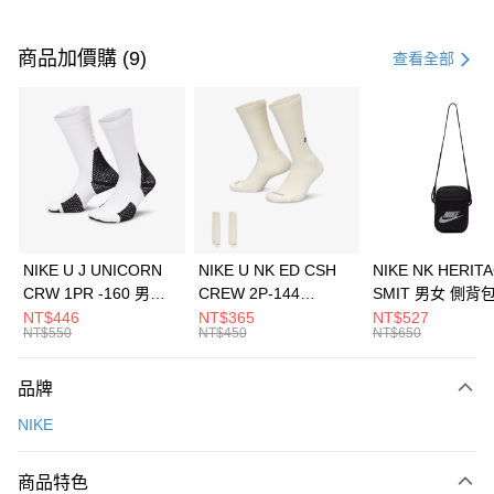
付款方式
信用卡一次付款
商品加價購 (9)
查看全部
信用卡分期付款
3 期 0 利率 每期
NT$733
21家銀行
合作金庫商業銀行
第一商業銀行
LINE Pay
華南商業銀行
彰化商業銀行
Apple Pay
上海商業儲蓄銀行
台北富邦商業銀行
國泰世華商業銀行
兆豐國際商業銀行
悠遊付
臺灣中小企業銀行
台中商業銀行
NIKE U J UNICORN
NIKE U NK ED CSH
NIKE NK HERIT
匯豐（台灣）商業銀行
華泰商業銀行
CRW 1PR -160 男女
CREW 2P-144
SMIT 男女 側背
全盈+PAY
聯邦商業銀行
遠東國際商業銀行
中統襪 FZ3393100
EMBRDY 男女 短統襪
BA5871010
NT$446
NT$365
NT$527
元大商業銀行
永豐商業銀行
NT$550
NT$450
NT$650
AFTEE先享後付
FZ3073133
玉山商業銀行
星展（台灣）商業銀行
相關說明
台新國際商業銀行
中國信託商業銀行
品牌
【關於「AFTEE先享後付」】
台灣樂天信用卡公司
AFTEE先享後付是「在收到商品之後才付款」的支付方式。 讓您購物簡單
運送方式
NIKE
便利好安心！
１．簡單：不需註冊會員、不需綁卡、不需儲值。
7-11取貨(快速到店)
２．便利：只要手機號碼，簡訊認證，即可結帳。
商品特色
每筆NT$100，滿NT$1,500(含以上)免運費
３．安心：先確認商品／服務後，再付款。