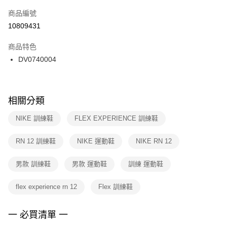
商品編號
宅配
【「AFTEE先享後付」結帳流程】
１．於結帳方式選擇「AFTEE先享後付」後，將跳轉至「AFTEE先享後付」
10809431
每筆NT$100，滿NT$1,500(含以上)免運費
結帳頁面，進行簡訊認證並確認金額後，即可完成結帳。
２．訂單成立數日內，您將收到繳費通知簡訊。
商品特色
３．收到繳費通知簡訊後14天內，點擊此簡訊中的連結，可透過四大超商／
DV0740004
ATM／網路銀行／等多元方式進行付款，方視為交易完成。
※ 請注意：結帳手續完成當下不需立刻繳費，但若您需要取消訂單，請聯絡
購買商品的店家。未經商家同意取消之訂單仍視為有效，需透過AFTEE先享
後付繳納相關費用。
※ 交易是否成功請以「AFTEE先享後付 」之結帳頁面顯示為準，若有關於
相關分類
是否繳費成功／繳費後需取消欲退款等相關疑問，請聯繫「AFTEE先享後付
客戶支援中心」
https://netprotections.freshdesk.com/support/home
NIKE 訓練鞋
FLEX EXPERIENCE 訓練鞋
【注意事項】
RN 12 訓練鞋
NIKE 運動鞋
NIKE RN 12
１．透過由恩沛科技股份有限公司提供之「AFTEE先享後付」服務完成之交
易，需依本服務之必要範圍內提供個人資料，並將交易相關給付款項請求債
權轉讓予恩沛科技股份有限公司。
男款 訓練鞋
男款 運動鞋
訓練 運動鞋
２．關於個人資料處理事宜，請瀏覽以下網址：
https://aftee.tw/terms/#terms3
flex experience rn 12
Flex 訓練鞋
３．未成年的使用者請事先徵得法定代理人或監護人之同意方可使用
「AFTEE先享後付」，若未經同意申辦者引起之損失，本公司不負相關責
任。
一 必買清單 一
４．使用「AFTEE先享後付」時，將依據個別帳號之用戶狀況，依本公司即
時審查核予不同之上限額度；若仍有額度不足之情形，本公司將視審查結果