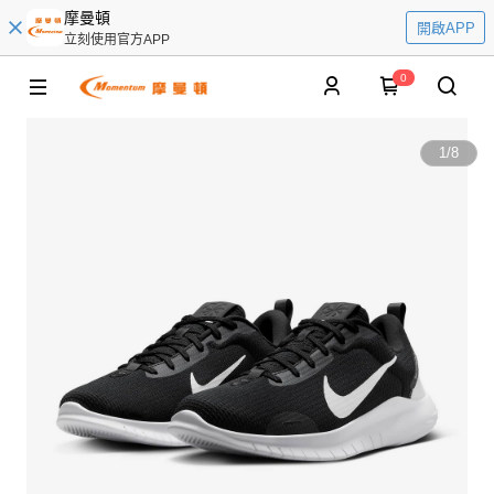
摩曼頓
開啟APP
立刻使用官方APP
0
1
/
8