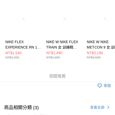
請求用戶進行身份認證。
５．嚴禁一人註冊多個帳號或使用他人資訊註冊。若發現惡意使用之情形，
恩沛科技股份有限公司將有權停止該用戶之使用額度並採取法律行動。
NIKE FLEX
NIKE W NIKE FLEX
NIKE W NIKE
EXPERIENCE RN 12
TRAIN 女 訓練鞋
METCON 9 女 
男 訓練鞋 DV0740403
HV9981003
DZ2537001
NT$1,540
NT$1,490
NT$3,190
NT$2,200
NT$2,200
NT$4,500
相關推薦
客服
商品相關分類 (3)
查看全部