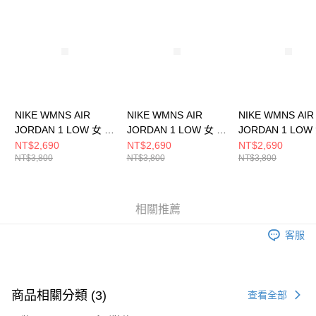
請求用戶進行身份認證。
５．嚴禁一人註冊多個帳號或使用他人資訊註冊。若發現惡意使用之情形，
恩沛科技股份有限公司將有權停止該用戶之使用額度並採取法律行動。
NIKE WMNS AIR
NIKE WMNS AIR
NIKE WMNS AIR
JORDAN 1 LOW 女 籃
JORDAN 1 LOW 女 籃
JORDAN 1 LOW
球鞋 DC0774122
球鞋 DC0774200
球鞋 DC0774203
NT$2,690
NT$2,690
NT$2,690
NT$3,800
NT$3,800
NT$3,800
相關推薦
客服
商品相關分類 (3)
查看全部