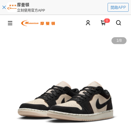
摩曼頓
開啟APP
立刻使用官方APP
0
1
/
8