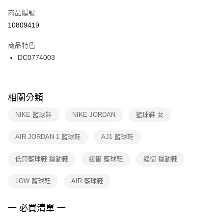
商品編號
宅配
【「AFTEE先享後付」結帳流程】
１．於結帳方式選擇「AFTEE先享後付」後，將跳轉至「AFTEE先享後付」
10809419
每筆NT$100，滿NT$1,500(含以上)免運費
結帳頁面，進行簡訊認證並確認金額後，即可完成結帳。
２．訂單成立數日內，您將收到繳費通知簡訊。
商品特色
３．收到繳費通知簡訊後14天內，點擊此簡訊中的連結，可透過四大超商／
DC0774003
ATM／網路銀行／等多元方式進行付款，方視為交易完成。
※ 請注意：結帳手續完成當下不需立刻繳費，但若您需要取消訂單，請聯絡
購買商品的店家。未經商家同意取消之訂單仍視為有效，需透過AFTEE先享
後付繳納相關費用。
※ 交易是否成功請以「AFTEE先享後付 」之結帳頁面顯示為準，若有關於
相關分類
是否繳費成功／繳費後需取消欲退款等相關疑問，請聯繫「AFTEE先享後付
客戶支援中心」
https://netprotections.freshdesk.com/support/home
NIKE 籃球鞋
NIKE JORDAN
籃球鞋 女
【注意事項】
AIR JORDAN 1 籃球鞋
AJ1 籃球鞋
１．透過由恩沛科技股份有限公司提供之「AFTEE先享後付」服務完成之交
易，需依本服務之必要範圍內提供個人資料，並將交易相關給付款項請求債
權轉讓予恩沛科技股份有限公司。
低筒籃球鞋 運動鞋
緩衝 籃球鞋
緩衝 運動鞋
２．關於個人資料處理事宜，請瀏覽以下網址：
https://aftee.tw/terms/#terms3
LOW 籃球鞋
AIR 籃球鞋
３．未成年的使用者請事先徵得法定代理人或監護人之同意方可使用
「AFTEE先享後付」，若未經同意申辦者引起之損失，本公司不負相關責
任。
一 必買清單 一
４．使用「AFTEE先享後付」時，將依據個別帳號之用戶狀況，依本公司即
時審查核予不同之上限額度；若仍有額度不足之情形，本公司將視審查結果