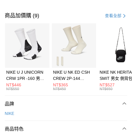
付款方式
信用卡一次付款
商品加價購 (9)
查看全部
信用卡分期付款
3 期 0 利率 每期
NT$1,266
21家銀行
合作金庫商業銀行
第一商業銀行
LINE Pay
華南商業銀行
彰化商業銀行
Apple Pay
上海商業儲蓄銀行
台北富邦商業銀行
國泰世華商業銀行
兆豐國際商業銀行
悠遊付
臺灣中小企業銀行
台中商業銀行
NIKE U J UNICORN
NIKE U NK ED CSH
NIKE NK HERIT
匯豐（台灣）商業銀行
華泰商業銀行
CRW 1PR -160 男女
CREW 2P-144
SMIT 男女 側背
全盈+PAY
聯邦商業銀行
遠東國際商業銀行
中統襪 FZ3393100
EMBRDY 男女 短統襪
BA5871010
NT$446
NT$365
NT$527
元大商業銀行
永豐商業銀行
NT$550
NT$450
NT$650
AFTEE先享後付
FZ3073133
玉山商業銀行
星展（台灣）商業銀行
相關說明
台新國際商業銀行
中國信託商業銀行
品牌
【關於「AFTEE先享後付」】
台灣樂天信用卡公司
AFTEE先享後付是「在收到商品之後才付款」的支付方式。 讓您購物簡單
運送方式
NIKE
便利好安心！
１．簡單：不需註冊會員、不需綁卡、不需儲值。
7-11取貨(快速到店)
２．便利：只要手機號碼，簡訊認證，即可結帳。
商品特色
每筆NT$100，滿NT$1,500(含以上)免運費
３．安心：先確認商品／服務後，再付款。