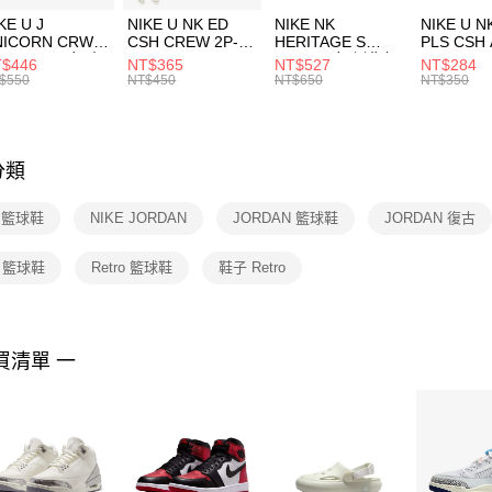
３．收到繳
KE U J
NIKE U NK ED
NIKE NK
NIKE U N
／ATM／
NICORN CRW
CSH CREW 2P-
HERITAGE S
PLS CSH 
※ 請注意
R -160 男女 中
144 EMBRDY 男
SMIT 男女 側背包
144 DBL
$446
NT$365
NT$527
NT$284
絡購買商品
襪 FZ3393100
女 短統襪
BA5871010
襪 DH405
$550
NT$450
NT$650
NT$350
先享後付
FZ3073133
※ 交易是
是否繳費成
付客戶支
分類
【注意事
１．透過由
E 籃球鞋
NIKE JORDAN
JORDAN 籃球鞋
JORDAN 復古
交易，需
求債權轉
２．關於
o 籃球鞋
Retro 籃球鞋
鞋子 Retro
https://aft
３．未成
「AFTE
任。
買清單 一
４．使用「
即時審查
結果請求
５．嚴禁
形，恩沛
動。