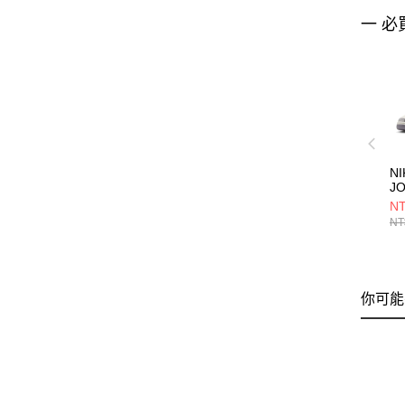
一 必
NI
J
R
NT
CK
NT
你可能