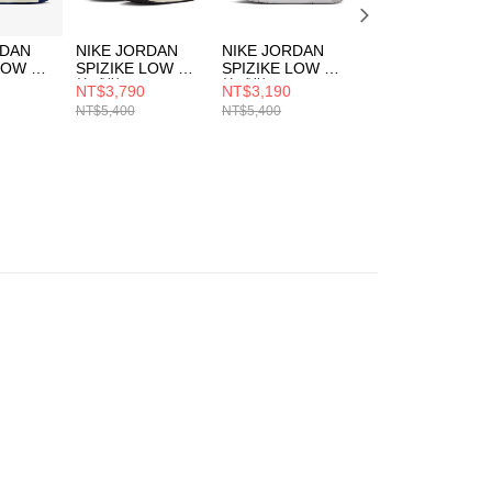
RDAN
NIKE JORDAN
NIKE JORDAN
NIKE JORDAN
 LOW 男
SPIZIKE LOW 男
SPIZIKE LOW 男
SESSION 男 籃球
籃球鞋
籃球鞋
鞋 IB3731200
NT$3,790
NT$3,190
NT$1,990
10
FQ1759116
HV6528100
NT$5,400
NT$5,400
NT$2,900