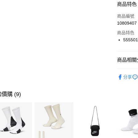
商品特色
3 期 
商品編號
合作金
LINE Pay
10809407
華南商
Apple Pay
上海商
商品特色
國泰世
55550
悠遊付
臺灣中
匯豐（
全盈+PAY
聯邦商
商品相關分
元大商
AFTEE先
玉山商
品牌
NI
相關說明
分享
台新國
【關於「A
男性商品
台灣樂
AFTEE
便利好安
運動類型
運送方式
價購 (9)
１．簡單
２．便利
7-11取貨
３．安心
每筆NT$1
【「AFT
宅配
１．於結帳
付」結帳
每筆NT$1
２．訂單