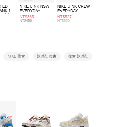
費通知簡訊後14天內，點擊此簡訊中的連結，可透過四大超商
K ED
NIKE U NK NSW
NIKE U NK CREW
NIKE U NK
網路銀行／等多元方式進行付款，方視為交易完成。
ANK 1P
EVERYDAY
EVERYDAY
EVERYDAY LTW
：結帳手續完成當下不需立刻繳費，但若您需要取消訂單，請聯
 男 中統
ESSENTIAL CR
BBALL 3PR 男女
ANKLE 3PR 男女
NT$365
NT$527
NT$365
的店家。未經商家同意取消之訂單仍視為有效，需透過AFTEE
8104
男女 短統襪
長統襪
踝襪 SX7677010
NT$450
NT$650
NT$450
繳納相關費用。
DX5089103
DA2123010
否成功請以「AFTEE先享後付 」之結帳頁面顯示為準，若有關於
功／繳費後需取消欲退款等相關疑問，請聯繫「AFTEE先享後
援中心」
https://netprotections.freshdesk.com/support/home
項】
恩沛科技股份有限公司提供之「AFTEE先享後付」服務完成之
NIKE 復古
籃球鞋 復古
復古 籃球鞋
依本服務之必要範圍內提供個人資料，並將交易相關給付款項請
讓予恩沛科技股份有限公司。
個人資料處理事宜，請瀏覽以下網址：
ee.tw/terms/#terms3
年的使用者請事先徵得法定代理人或監護人之同意方可使用
E先享後付」，若未經同意申辦者引起之損失，本公司不負相關責
AFTEE先享後付」時，將依據個別帳號之用戶狀況，依本公司
核予不同之上限額度；若仍有額度不足之情形，本公司將視審查
用戶進行身份認證。
一人註冊多個帳號或使用他人資訊註冊。若發現惡意使用之情
科技股份有限公司將有權停止該用戶之使用額度並採取法律行