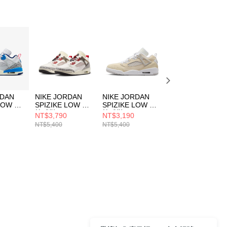
RDAN
NIKE JORDAN
NIKE JORDAN
NIKE JORDAN
 LOW 男
SPIZIKE LOW 男
SPIZIKE LOW 男
SESSION 男 籃球
籃球鞋
籃球鞋
鞋 IB3731200
NT$3,790
NT$3,190
NT$1,990
10
FQ1759116
HV6528100
NT$5,400
NT$5,400
NT$2,900