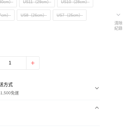
30cm）
US11（29cm）
US10（28cm）
7cm）
US8（26cm）
US7（25cm）
清除
紀錄
送方式
1,500免運
次付款
期付款