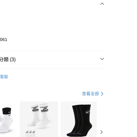
0 利率 每期
NT$700
21家銀行
庫商業銀行
第一商業銀行
業銀行
彰化商業銀行
業儲蓄銀行
台北富邦商業銀行
華商業銀行
兆豐國際商業銀行
1061
小企業銀行
台中商業銀行
台灣）商業銀行
華泰商業銀行
業銀行
遠東國際商業銀行
類 (3)
業銀行
永豐商業銀行
享後付
業銀行
星展（台灣）商業銀行
KE
全系列鞋款
客服
際商業銀行
中國信託商業銀行
FTEE先享後付」】
鞋類
籃球鞋
天信用卡公司
先享後付是「在收到商品之後才付款」的支付方式。 讓您購物簡單
心！
籃球
鞋
查看全部
：不需註冊會員、不需綁卡、不需儲值。
：只要手機號碼，簡訊認證，即可結帳。
(快速到店)
：先確認商品／服務後，再付款。
00，滿NT$1,500(含以上)免運費
EE先享後付」結帳流程】
方式選擇「AFTEE先享後付」後，將跳轉至「AFTEE先享後
頁面，進行簡訊認證並確認金額後，即可完成結帳。
00，滿NT$1,500(含以上)免運費
成立數日內，您將收到繳費通知簡訊。