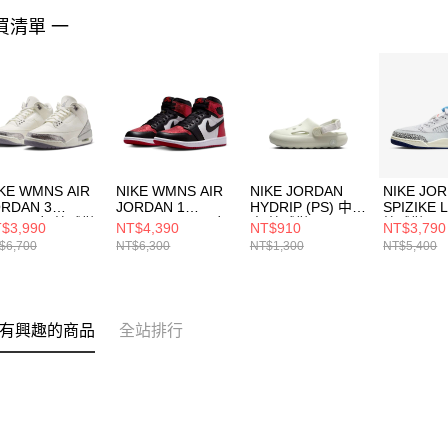
買清單 一
KE WMNS AIR
NIKE WMNS AIR
NIKE JORDAN
NIKE JO
ORDAN 3
JORDAN 1
HYDRIP (PS) 中大
SPIZIKE
ETRO 女 籃球鞋
RETRO HI OG 女
童 籃球鞋
籃球鞋
$3,990
NT$4,390
NT$910
NT$3,790
9246100
籃球鞋
HF5982002
FQ17591
$6,700
NT$6,300
NT$1,300
NT$5,400
FD2596602
有興趣的商品
全站排行