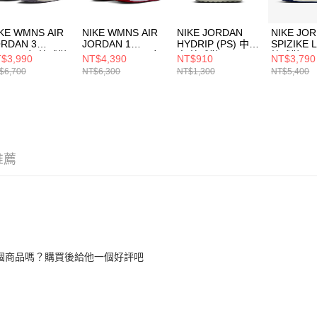
KE WMNS AIR
NIKE WMNS AIR
NIKE JORDAN
NIKE JO
ORDAN 3
JORDAN 1
HYDRIP (PS) 中大
SPIZIKE
ETRO 女 籃球鞋
RETRO HI OG 女
童 籃球鞋
籃球鞋
$3,990
NT$4,390
NT$910
NT$3,790
9246100
籃球鞋
HF5982002
FQ17591
$6,700
NT$6,300
NT$1,300
NT$5,400
FD2596602
推薦
個商品嗎？購買後給他一個好評吧