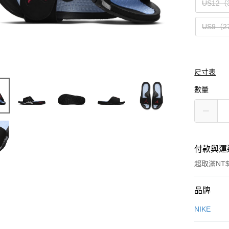
US12（
US9（2
尺寸表
數量
付款與運
超取滿NT$
付款方式
品牌
信用卡一
NIKE
信用卡分