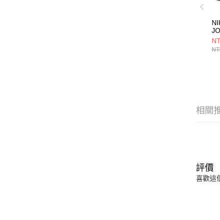
NI
J
R
NT
CK
NT
相關
評價
喜歡這