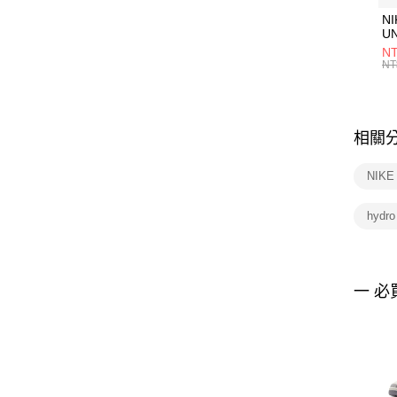
NI
U
1P
NT
統
NT
相關
NIK
hydr
一 必