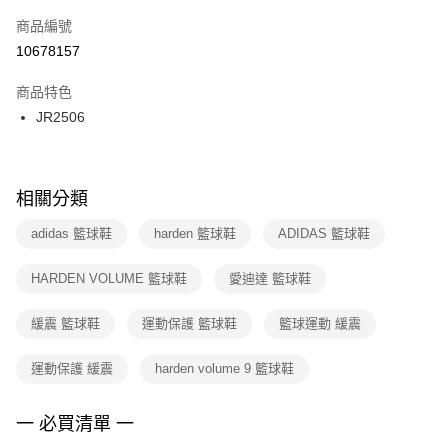
商品編號
宅配
【「AFTEE先享後付」結帳流程】
１．於結帳方式選擇「AFTEE先享後付」後，將跳轉至「AFTEE先享後付」
10678157
每筆NT$100，滿NT$1,500(含以上)免運費
結帳頁面，進行簡訊認證並確認金額後，即可完成結帳。
２．訂單成立數日內，您將收到繳費通知簡訊。
商品特色
付款後門市自取
３．收到繳費通知簡訊後14天內，點擊此簡訊中的連結，可透過四大超商／
JR2506
每筆NT$100，滿NT$1,500(含以上)免運費
ATM／網路銀行／等多元方式進行付款，方視為交易完成。
※ 請注意：結帳手續完成當下不需立刻繳費，但若您需要取消訂單，請聯絡
購買商品的店家。未經商家同意取消之訂單仍視為有效，需透過AFTEE先享
後付繳納相關費用。
※ 交易是否成功請以「AFTEE先享後付 」之結帳頁面顯示為準，若有關於
相關分類
是否繳費成功／繳費後需取消欲退款等相關疑問，請聯繫「AFTEE先享後付
客戶支援中心」
https://netprotections.freshdesk.com/support/home
adidas 籃球鞋
harden 籃球鞋
ADIDAS 籃球鞋
【注意事項】
HARDEN VOLUME 籃球鞋
愛迪達 籃球鞋
１．透過由恩沛科技股份有限公司提供之「AFTEE先享後付」服務完成之交
易，需依本服務之必要範圍內提供個人資料，並將交易相關給付款項請求債
權轉讓予恩沛科技股份有限公司。
緩震 籃球鞋
運動保護 籃球鞋
籃球運動 緩震
２．關於個人資料處理事宜，請瀏覽以下網址：
https://aftee.tw/terms/#terms3
運動保護 緩震
harden volume 9 籃球鞋
３．未成年的使用者請事先徵得法定代理人或監護人之同意方可使用
「AFTEE先享後付」，若未經同意申辦者引起之損失，本公司不負相關責
任。
一 必買清單 一
４．使用「AFTEE先享後付」時，將依據個別帳號之用戶狀況，依本公司即
時審查核予不同之上限額度；若仍有額度不足之情形，本公司將視審查結果