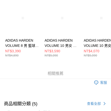
請求用戶進行身份認證。
５．嚴禁一人註冊多個帳號或使用他人資訊註冊。若發現惡意使用之情形，
恩沛科技股份有限公司將有權停止該用戶之使用額度並採取法律行動。
ADIDAS HARDEN
ADIDAS HARDEN
ADIDAS HARDE
VOLUME 8 男 籃球鞋
VOLUME 10 男女 籃
VOLUME 10 男
IG6649
球鞋 JQ9453
球鞋 JQ9422
NT$3,390
NT$3,590
NT$4,070
NT$4,890
NT$5,090
NT$5,090
相關推薦
客服
商品相關分類 (5)
查看全部