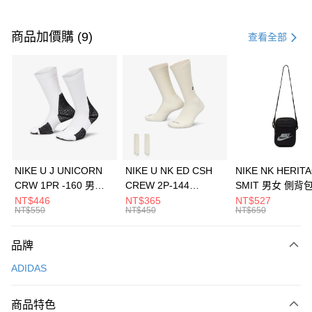
付款方式
信用卡一次付款
商品加價購 (9)
查看全部
信用卡分期付款
3 期 0 利率 每期
NT$1,696
21家銀行
合作金庫商業銀行
第一商業銀行
LINE Pay
華南商業銀行
彰化商業銀行
Apple Pay
上海商業儲蓄銀行
台北富邦商業銀行
國泰世華商業銀行
兆豐國際商業銀行
悠遊付
臺灣中小企業銀行
台中商業銀行
NIKE U J UNICORN
NIKE U NK ED CSH
NIKE NK HERIT
匯豐（台灣）商業銀行
華泰商業銀行
CRW 1PR -160 男女
CREW 2P-144
SMIT 男女 側背
全盈+PAY
聯邦商業銀行
遠東國際商業銀行
中統襪 FZ3393100
EMBRDY 男女 短統襪
BA5871010
NT$446
NT$365
NT$527
元大商業銀行
永豐商業銀行
NT$550
NT$450
NT$650
AFTEE先享後付
FZ3073133
玉山商業銀行
星展（台灣）商業銀行
相關說明
台新國際商業銀行
中國信託商業銀行
品牌
【關於「AFTEE先享後付」】
台灣樂天信用卡公司
AFTEE先享後付是「在收到商品之後才付款」的支付方式。 讓您購物簡單
運送方式
ADIDAS
便利好安心！
１．簡單：不需註冊會員、不需綁卡、不需儲值。
7-11取貨(快速到店)
２．便利：只要手機號碼，簡訊認證，即可結帳。
商品特色
每筆NT$100，滿NT$1,500(含以上)免運費
３．安心：先確認商品／服務後，再付款。