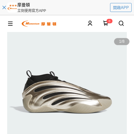
摩曼頓
開啟APP
立刻使用官方APP
0
1
/
8