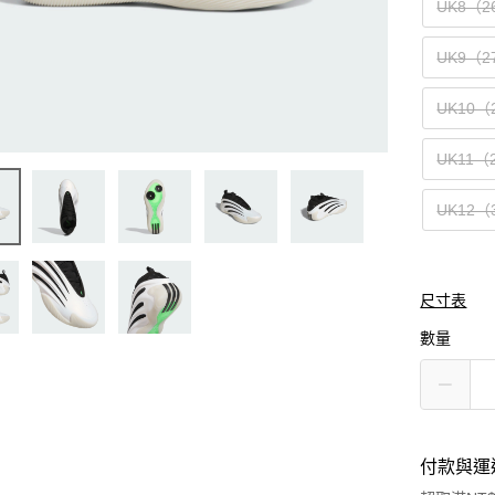
UK8（2
UK9（2
UK10（
UK11（
UK12（
尺寸表
數量
付款與運