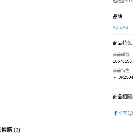
超取滿NT$
付款方式
品牌
信用卡一
ADIDAS
信用卡分
商品特色
3 期 
商品編號
合作金
LINE Pay
10678156
華南商
Apple Pay
上海商
商品特色
國泰世
JR250
悠遊付
臺灣中
匯豐（
全盈+PAY
聯邦商
商品相關分
元大商
AFTEE先
玉山商
品牌
AD
相關說明
分享
台新國
【關於「A
男性商品
台灣樂
AFTEE
便利好安
女性商品
運送方式
價購 (9)
１．簡單