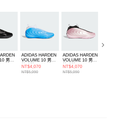
AFTEE先享後付」時，將依據個別帳號之用戶狀況，依本公司
核予不同之上限額度；若仍有額度不足之情形，本公司將視審查
用戶進行身份認證。
一人註冊多個帳號或使用他人資訊註冊。若發現惡意使用之情
科技股份有限公司將有權停止該用戶之使用額度並採取法律行
HARDEN
ADIDAS HARDEN
ADIDAS HARDEN
ADIDAS HARDE
10 男女
VOLUME 10 男女
VOLUME 10 男女
VOLUME 10 男女
1598
籃球鞋 JQ9422
籃球鞋 KI1608
籃球鞋 JR1602
NT$4,070
NT$4,070
NT$4,070
NT$5,090
NT$5,090
NT$5,090