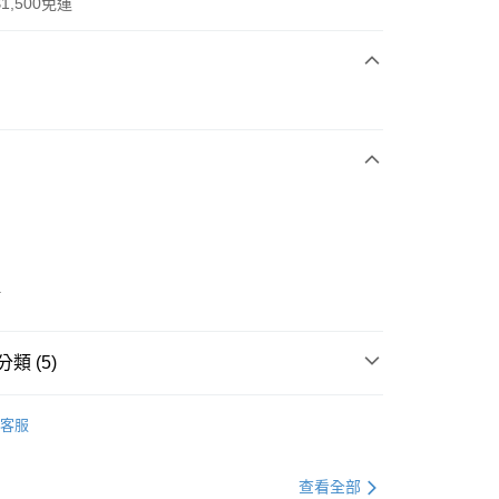
1,500免運
次付款
期付款
0 利率 每期
NT$1,696
21家銀行
庫商業銀行
第一商業銀行
業銀行
彰化商業銀行
業儲蓄銀行
台北富邦商業銀行
華商業銀行
兆豐國際商業銀行
4
小企業銀行
台中商業銀行
台灣）商業銀行
華泰商業銀行
業銀行
遠東國際商業銀行
類 (5)
業銀行
永豐商業銀行
享後付
業銀行
星展（台灣）商業銀行
IDAS
全系列鞋款
客服
際商業銀行
中國信託商業銀行
FTEE先享後付」】
鞋類
籃球鞋
天信用卡公司
先享後付是「在收到商品之後才付款」的支付方式。 讓您購物簡單
心！
鞋類
籃球鞋
查看全部
：不需註冊會員、不需綁卡、不需儲值。