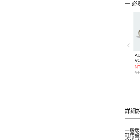
一 必
A
V
球
NT
NT
詳細
一般版
鞋帶設