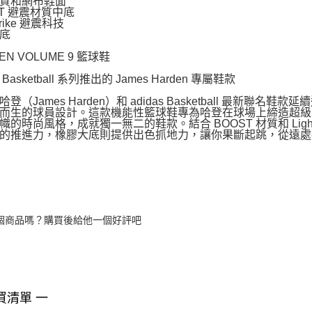
質和網布鞋面
ST 避震材質中底
strike 避震科技
底
EN VOLUME 9 籃球鞋
s Basketball 系列推出的 James Harden 專屬鞋款
哈登（James Harden）和 adidas Basketball 最
而生的球員設計。這款機能性籃球鞋專為哈登在球場上締造超級
幟的時尚風格，成就獨一無二的鞋款。結合 BOOST 材質和 Ligh
的推進力，橡膠大底則提供出色抓地力，讓你果斷起跳，從遠處
個商品嗎？購買後給他一個好評吧
買清單 一