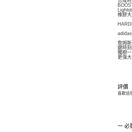
合成材
BOO
Light
橡膠大
HARD
adida
詹姆斯
鍵時刻
獨樹一
更強大
評價
喜歡這
一 必