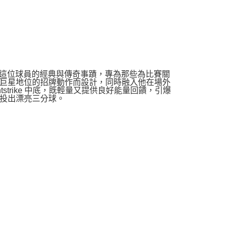
新聯名鞋款延續這位球員的經典與傳奇事蹟，專為那些為比賽關
巨星地位的招牌動作而設計，同時融入他在場外
tstrike 中底，既輕量又提供良好能量回饋，引爆
投出漂亮三分球。