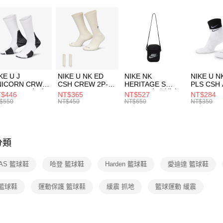
２．便利
運動類型
7-11取貨
３．安心
每筆NT$1
促銷活動
【「AFT
宅配
１．於結帳
付」結帳
每筆NT$1
２．訂單
３．收到繳
付款後門
KE U J
NIKE U NK ED
NIKE NK
NIKE U N
／ATM／
NICORN CRW
CSH CREW 2P-
HERITAGE S
PLS CSH 
每筆NT$1
※ 請注意
R -160 男女 中
144 EMBRDY 男
SMIT 男女 側背包
144 DBL
$446
NT$365
NT$527
NT$284
絡購買商品
襪 FZ3393100
女 短統襪
BA5871010
襪 DH405
$550
NT$450
NT$650
NT$350
先享後付
FZ3073133
※ 交易是
是否繳費成
付客戶支
分類
【注意事
１．透過由
DAS 籃球鞋
哈登 籃球鞋
Harden 籃球鞋
愛迪達 籃球鞋
交易，需
求債權轉
２．關於
 籃球鞋
運動保護 籃球鞋
緩震 抓地
籃球運動 緩震
https://aft
３．未成
「AFTE
任。