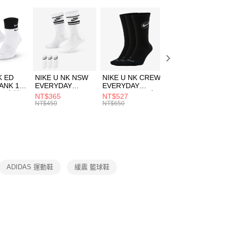
：只要手機號碼，簡訊認證，即可結帳。
籃球
鞋
(快速到店)
：先確認商品／服務後，再付款。
00，滿NT$1,500(含以上)免運費
兒童/青少年｜鞋服6折起
EE先享後付」結帳流程】
方式選擇「AFTEE先享後付」後，將跳轉至「AFTEE先享後
頁面，進行簡訊認證並確認金額後，即可完成結帳。
00，滿NT$1,500(含以上)免運費
成立數日內，您將收到繳費通知簡訊。
費通知簡訊後14天內，點擊此簡訊中的連結，可透過四大超商
市自取
K ED
NIKE U NK NSW
NIKE U NK CREW
NIKE U NK
網路銀行／等多元方式進行付款，方視為交易完成。
ANK 1P
EVERYDAY
EVERYDAY
EVERYDAY LTW
00，滿NT$1,500(含以上)免運費
：結帳手續完成當下不需立刻繳費，但若您需要取消訂單，請聯
 男 中統
ESSENTIAL CR
BBALL 3PR 男女
ANKLE 3PR 男女
NT$365
NT$527
NT$365
的店家。未經商家同意取消之訂單仍視為有效，需透過AFTEE
8104
男女 短統襪
長統襪
踝襪 SX7677010
NT$450
NT$650
NT$450
繳納相關費用。
DX5089103
DA2123010
否成功請以「AFTEE先享後付 」之結帳頁面顯示為準，若有關於
功／繳費後需取消欲退款等相關疑問，請聯繫「AFTEE先享後
援中心」
https://netprotections.freshdesk.com/support/home
項】
恩沛科技股份有限公司提供之「AFTEE先享後付」服務完成之
ADIDAS 運動鞋
緩震 籃球鞋
依本服務之必要範圍內提供個人資料，並將交易相關給付款項請
讓予恩沛科技股份有限公司。
個人資料處理事宜，請瀏覽以下網址：
ee.tw/terms/#terms3
年的使用者請事先徵得法定代理人或監護人之同意方可使用
E先享後付」，若未經同意申辦者引起之損失，本公司不負相關責