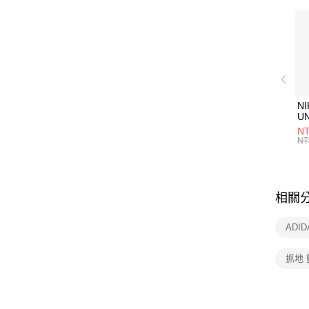
NI
U
1P
NT
統
NT
相關
ADI
抓地