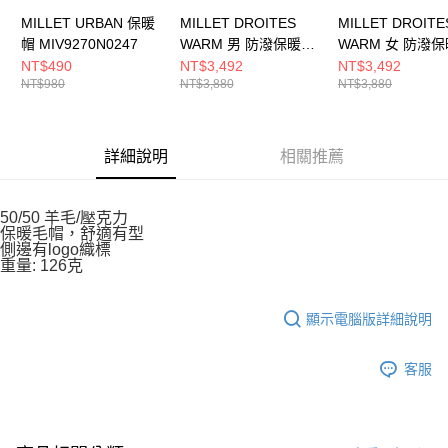
MILLET URBAN 保暖
MILLET DROITES
MILLET DROITE
帽 MIV9270N0247
WARM 男 防潑保暖彈
WARM 女 防潑
性長褲
性長褲
NT$490
NT$3,492
NT$3,492
NT$980
NT$3,880
NT$3,880
MIV01838N0247
MIV01841N0247
詳細說明
相關推薦
50/50 羊毛/壓克力
保暖毛帽，舒適有型
側邊有logo織標
重量: 126克
顯示電腦版詳細說明
客服