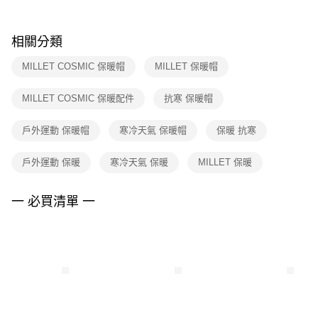
購買商品的店家。未經商家同意取消之訂單仍視為有效，需透過AFTEE先享
後付繳納相關費用。
※ 交易是否成功請以「AFTEE先享後付 」之結帳頁面顯示為準，若有關於
相關分類
是否繳費成功／繳費後需取消欲退款等相關疑問，請聯繫「AFTEE先享後付
客戶支援中心」
https://netprotections.freshdesk.com/support/home
MILLET COSMIC 保暖帽
MILLET 保暖帽
【注意事項】
MILLET COSMIC 保暖配件
抗寒 保暖帽
１．透過由恩沛科技股份有限公司提供之「AFTEE先享後付」服務完成之交
易，需依本服務之必要範圍內提供個人資料，並將交易相關給付款項請求債
權轉讓予恩沛科技股份有限公司。
戶外運動 保暖帽
寒冷天氣 保暖帽
保暖 抗寒
２．關於個人資料處理事宜，請瀏覽以下網址：
https://aftee.tw/terms/#terms3
戶外運動 保暖
寒冷天氣 保暖
MILLET 保暖
３．未成年的使用者請事先徵得法定代理人或監護人之同意方可使用
「AFTEE先享後付」，若未經同意申辦者引起之損失，本公司不負相關責
任。
一 必買清單 一
４．使用「AFTEE先享後付」時，將依據個別帳號之用戶狀況，依本公司即
時審查核予不同之上限額度；若仍有額度不足之情形，本公司將視審查結果
請求用戶進行身份認證。
５．嚴禁一人註冊多個帳號或使用他人資訊註冊。若發現惡意使用之情形，
恩沛科技股份有限公司將有權停止該用戶之使用額度並採取法律行動。