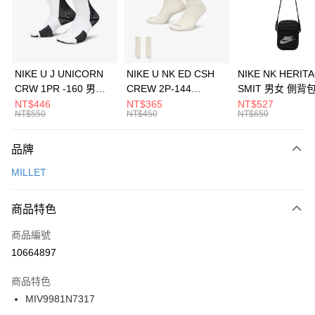
合作金庫商業銀行
第一商業銀行
LINE Pay
華南商業銀行
彰化商業銀行
Apple Pay
上海商業儲蓄銀行
台北富邦商業銀行
國泰世華商業銀行
兆豐國際商業銀行
悠遊付
臺灣中小企業銀行
台中商業銀行
NIKE U J UNICORN
NIKE U NK ED CSH
NIKE NK HERIT
匯豐（台灣）商業銀行
華泰商業銀行
CRW 1PR -160 男女
CREW 2P-144
SMIT 男女 側背
全盈+PAY
聯邦商業銀行
遠東國際商業銀行
中統襪 FZ3393100
EMBRDY 男女 短統襪
BA5871010
NT$446
NT$365
NT$527
元大商業銀行
永豐商業銀行
NT$550
NT$450
NT$650
AFTEE先享後付
FZ3073133
玉山商業銀行
星展（台灣）商業銀行
相關說明
台新國際商業銀行
中國信託商業銀行
品牌
【關於「AFTEE先享後付」】
台灣樂天信用卡公司
AFTEE先享後付是「在收到商品之後才付款」的支付方式。 讓您購物簡單
運送方式
MILLET
便利好安心！
１．簡單：不需註冊會員、不需綁卡、不需儲值。
7-11取貨(快速到店)
２．便利：只要手機號碼，簡訊認證，即可結帳。
商品特色
每筆NT$100，滿NT$1,500(含以上)免運費
３．安心：先確認商品／服務後，再付款。
商品編號
宅配
【「AFTEE先享後付」結帳流程】
１．於結帳方式選擇「AFTEE先享後付」後，將跳轉至「AFTEE先享後付」
10664897
每筆NT$100，滿NT$1,500(含以上)免運費
結帳頁面，進行簡訊認證並確認金額後，即可完成結帳。
２．訂單成立數日內，您將收到繳費通知簡訊。
商品特色
付款後門市自取
３．收到繳費通知簡訊後14天內，點擊此簡訊中的連結，可透過四大超商／
MIV9981N7317
每筆NT$100，滿NT$1,500(含以上)免運費
ATM／網路銀行／等多元方式進行付款，方視為交易完成。
※ 請注意：結帳手續完成當下不需立刻繳費，但若您需要取消訂單，請聯絡