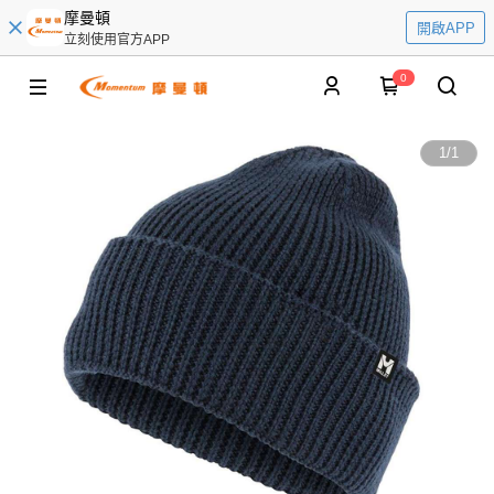
摩曼頓
開啟APP
立刻使用官方APP
0
1
/
1