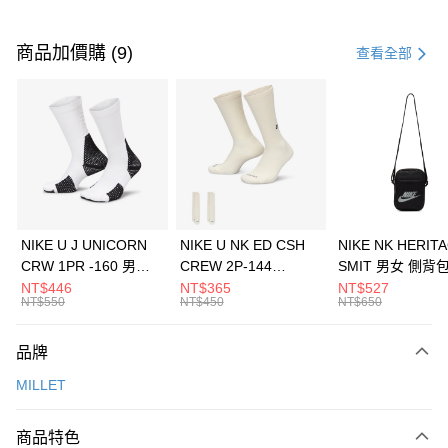
付款方式
信用卡一次付款
商品加價購 (9)
查看全部
信用卡分期付款
3 期 0 利率 每期
NT$2,660
21家銀行
合作金庫商業銀行
第一商業銀行
LINE Pay
華南商業銀行
彰化商業銀行
Apple Pay
上海商業儲蓄銀行
台北富邦商業銀行
國泰世華商業銀行
兆豐國際商業銀行
悠遊付
臺灣中小企業銀行
台中商業銀行
NIKE U J UNICORN
NIKE U NK ED CSH
NIKE NK HERIT
匯豐（台灣）商業銀行
華泰商業銀行
CRW 1PR -160 男女
CREW 2P-144
SMIT 男女 側背
全盈+PAY
聯邦商業銀行
遠東國際商業銀行
中統襪 FZ3393100
EMBRDY 男女 短統襪
BA5871010
NT$446
NT$365
NT$527
元大商業銀行
永豐商業銀行
NT$550
NT$450
NT$650
AFTEE先享後付
FZ3073133
玉山商業銀行
星展（台灣）商業銀行
相關說明
台新國際商業銀行
中國信託商業銀行
品牌
【關於「AFTEE先享後付」】
台灣樂天信用卡公司
AFTEE先享後付是「在收到商品之後才付款」的支付方式。 讓您購物簡單
運送方式
MILLET
便利好安心！
１．簡單：不需註冊會員、不需綁卡、不需儲值。
7-11取貨(快速到店)
２．便利：只要手機號碼，簡訊認證，即可結帳。
商品特色
每筆NT$100，滿NT$1,500(含以上)免運費
３．安心：先確認商品／服務後，再付款。