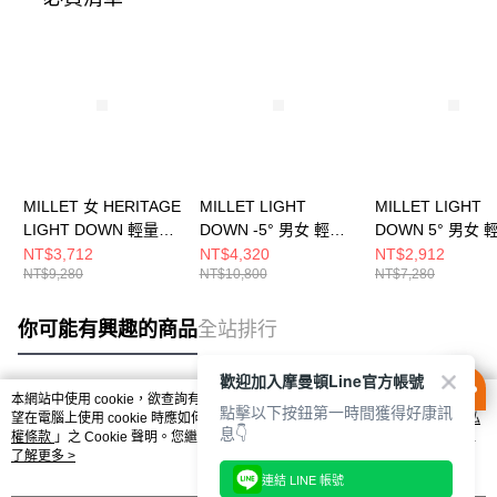
MILLET 女 HERITAGE
MILLET LIGHT
MILLET LIGHT
LIGHT DOWN 輕量連
DOWN -5° 男女 輕量
DOWN 5° 男女 
帽羽絨外套
抗水羽絨睡袋
水羽絨睡袋
NT$3,712
NT$4,320
NT$2,912
NT$9,280
NT$10,800
NT$7,280
MIV98460247
MIC11108731
MIC11128749
你可能有興趣的商品
全站排行
歡迎加入摩曼頓Line官方帳號
本網站中使用 cookie，欲查詢有關本網站使用 cookie 方式之詳情，及若您不希
點擊以下按鈕第一時間獲得好康訊
熱門標籤
望在電腦上使用 cookie 時應如何變更電腦的 cookie 設定，請參閱本網站「
隱私
息👇
權條款
」之 Cookie 聲明。您繼續使用本網站即表示您同意本公司得按本網站使
用條款之 Cookie 聲明使用 cookie。
了解更多 >
連結 LINE 帳號