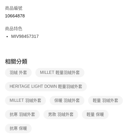
商品編號
宅配
【「AFTEE先享後付」結帳流程】
１．於結帳方式選擇「AFTEE先享後付」後，將跳轉至「AFTEE先享後付」
10664878
每筆NT$100，滿NT$1,500(含以上)免運費
結帳頁面，進行簡訊認證並確認金額後，即可完成結帳。
２．訂單成立數日內，您將收到繳費通知簡訊。
商品特色
付款後門市自取
３．收到繳費通知簡訊後14天內，點擊此簡訊中的連結，可透過四大超商／
MIV98457317
每筆NT$100，滿NT$1,500(含以上)免運費
ATM／網路銀行／等多元方式進行付款，方視為交易完成。
※ 請注意：結帳手續完成當下不需立刻繳費，但若您需要取消訂單，請聯絡
購買商品的店家。未經商家同意取消之訂單仍視為有效，需透過AFTEE先享
後付繳納相關費用。
※ 交易是否成功請以「AFTEE先享後付 」之結帳頁面顯示為準，若有關於
相關分類
是否繳費成功／繳費後需取消欲退款等相關疑問，請聯繫「AFTEE先享後付
客戶支援中心」
https://netprotections.freshdesk.com/support/home
羽絨 外套
MILLET 輕量羽絨外套
【注意事項】
HERITAGE LIGHT DOWN 輕量羽絨外套
１．透過由恩沛科技股份有限公司提供之「AFTEE先享後付」服務完成之交
易，需依本服務之必要範圍內提供個人資料，並將交易相關給付款項請求債
權轉讓予恩沛科技股份有限公司。
MILLET 羽絨外套
保暖 羽絨外套
輕量 羽絨外套
２．關於個人資料處理事宜，請瀏覽以下網址：
https://aftee.tw/terms/#terms3
抗寒 羽絨外套
男款 羽絨外套
輕量 保暖
３．未成年的使用者請事先徵得法定代理人或監護人之同意方可使用
「AFTEE先享後付」，若未經同意申辦者引起之損失，本公司不負相關責
任。
抗寒 保暖
４．使用「AFTEE先享後付」時，將依據個別帳號之用戶狀況，依本公司即
時審查核予不同之上限額度；若仍有額度不足之情形，本公司將視審查結果