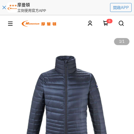
摩曼頓
開啟APP
立刻使用官方APP
0
1
/
1