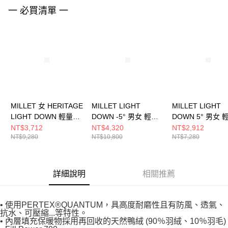
請求用戶進行身份認證。
一 必買清單 一
５．嚴禁一人註冊多個帳號或使用他人資訊註冊。若發現惡意使用之情形，
恩沛科技股份有限公司將有權停止該用戶之使用額度並採取法律行動。
MILLET 女 HERITAGE
MILLET LIGHT
MILLET LIGHT
LIGHT DOWN 輕量連
DOWN -5° 男女 輕量
DOWN 5° 男女 
帽羽絨外套
抗水羽絨睡袋
水羽絨睡袋
NT$3,712
NT$4,320
NT$2,912
NT$9,280
NT$10,800
NT$7,280
MIV98460247
MIC11108731
MIC11128749
詳細說明
相關推薦
• 使用PERTEX®QUANTUM，具高度耐磨性且有防風、透氣、
抗水、可壓縮...等特性。
• 內層填充保暖物採用再回收的天然鴨絨 (90％羽絨、10％羽毛)