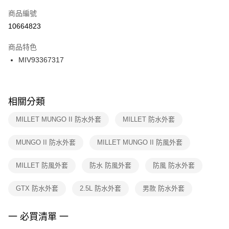
商品編號
宅配
【「AFTEE先享後付」結帳流程】
１．於結帳方式選擇「AFTEE先享後付」後，將跳轉至「AFTEE先享後付」
10664823
每筆NT$100，滿NT$1,500(含以上)免運費
結帳頁面，進行簡訊認證並確認金額後，即可完成結帳。
２．訂單成立數日內，您將收到繳費通知簡訊。
商品特色
付款後門市自取
３．收到繳費通知簡訊後14天內，點擊此簡訊中的連結，可透過四大超商／
MIV93367317
每筆NT$100，滿NT$1,500(含以上)免運費
ATM／網路銀行／等多元方式進行付款，方視為交易完成。
※ 請注意：結帳手續完成當下不需立刻繳費，但若您需要取消訂單，請聯絡
購買商品的店家。未經商家同意取消之訂單仍視為有效，需透過AFTEE先享
後付繳納相關費用。
※ 交易是否成功請以「AFTEE先享後付 」之結帳頁面顯示為準，若有關於
相關分類
是否繳費成功／繳費後需取消欲退款等相關疑問，請聯繫「AFTEE先享後付
客戶支援中心」
https://netprotections.freshdesk.com/support/home
MILLET MUNGO II 防水外套
MILLET 防水外套
【注意事項】
MUNGO II 防水外套
MILLET MUNGO II 防風外套
１．透過由恩沛科技股份有限公司提供之「AFTEE先享後付」服務完成之交
易，需依本服務之必要範圍內提供個人資料，並將交易相關給付款項請求債
權轉讓予恩沛科技股份有限公司。
MILLET 防風外套
防水 防風外套
防風 防水外套
２．關於個人資料處理事宜，請瀏覽以下網址：
https://aftee.tw/terms/#terms3
GTX 防水外套
2.5L 防水外套
男款 防水外套
３．未成年的使用者請事先徵得法定代理人或監護人之同意方可使用
「AFTEE先享後付」，若未經同意申辦者引起之損失，本公司不負相關責
任。
一 必買清單 一
４．使用「AFTEE先享後付」時，將依據個別帳號之用戶狀況，依本公司即
時審查核予不同之上限額度；若仍有額度不足之情形，本公司將視審查結果