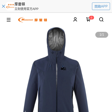
摩曼頓
開啟APP
立刻使用官方APP
0
1
/
1