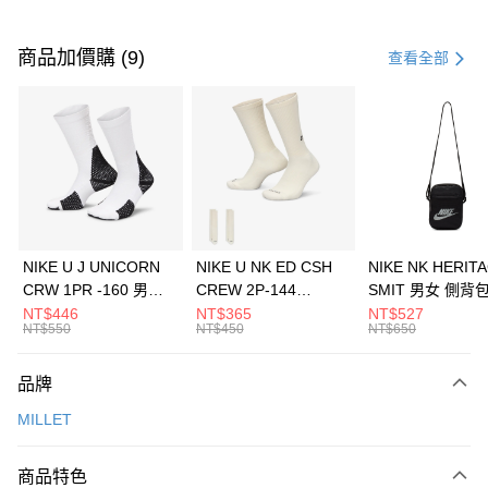
付款方式
信用卡一次付款
商品加價購 (9)
查看全部
信用卡分期付款
3 期 0 利率 每期
NT$3,260
21家銀行
合作金庫商業銀行
第一商業銀行
LINE Pay
華南商業銀行
彰化商業銀行
Apple Pay
上海商業儲蓄銀行
台北富邦商業銀行
國泰世華商業銀行
兆豐國際商業銀行
悠遊付
臺灣中小企業銀行
台中商業銀行
NIKE U J UNICORN
NIKE U NK ED CSH
NIKE NK HERIT
匯豐（台灣）商業銀行
華泰商業銀行
CRW 1PR -160 男女
CREW 2P-144
SMIT 男女 側背
全盈+PAY
聯邦商業銀行
遠東國際商業銀行
中統襪 FZ3393100
EMBRDY 男女 短統襪
BA5871010
NT$446
NT$365
NT$527
元大商業銀行
永豐商業銀行
NT$550
NT$450
NT$650
AFTEE先享後付
FZ3073133
玉山商業銀行
星展（台灣）商業銀行
相關說明
台新國際商業銀行
中國信託商業銀行
品牌
【關於「AFTEE先享後付」】
台灣樂天信用卡公司
AFTEE先享後付是「在收到商品之後才付款」的支付方式。 讓您購物簡單
運送方式
MILLET
便利好安心！
１．簡單：不需註冊會員、不需綁卡、不需儲值。
7-11取貨(快速到店)
２．便利：只要手機號碼，簡訊認證，即可結帳。
商品特色
每筆NT$100，滿NT$1,500(含以上)免運費
３．安心：先確認商品／服務後，再付款。