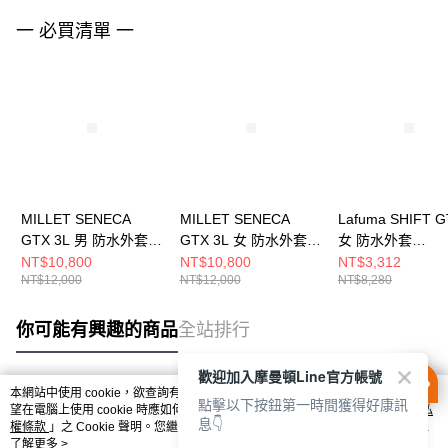
一 必買清單 一
MILLET SENECA
MILLET SENECA
Lafuma SHIFT 
GTX 3L 男 防水外套
GTX 3L 女 防水外套
女 防水外套
MIV10331N0395
MIV10332N7317
LFV115469374
NT$10,800
NT$10,800
NT$3,312
NT$12,000
NT$12,000
NT$8,280
你可能有興趣的商品
全站排行
歡迎加入摩曼頓Line官方帳號
本網站中使用 cookie，欲查詢有關本網站使用 cookie 方式之詳情，及若您不希
點擊以下按鈕第一時間獲得好康訊
熱門標籤
望在電腦上使用 cookie 時應如何變更電腦的 cookie 設定，請參閱本網站「
隱私
息👇
權條款
」之 Cookie 聲明。您繼續使用本網站即表示您同意本公司得按本網站使
用條款之 Cookie 聲明使用 cookie。
了解更多 >