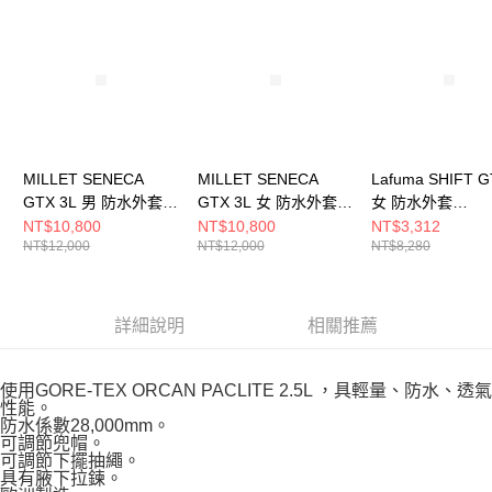
請求用戶進行身份認證。
５．嚴禁一人註冊多個帳號或使用他人資訊註冊。若發現惡意使用之情形，
恩沛科技股份有限公司將有權停止該用戶之使用額度並採取法律行動。
MILLET SENECA
MILLET SENECA
Lafuma SHIFT 
GTX 3L 男 防水外套
GTX 3L 女 防水外套
女 防水外套
MIV10331N0395
MIV10332N7317
LFV115469374
NT$10,800
NT$10,800
NT$3,312
NT$12,000
NT$12,000
NT$8,280
詳細說明
相關推薦
使用GORE-TEX ORCAN PACLITE 2.5L ，具輕量、防水、透氣
性能。
防水係數28,000mm。
可調節兜帽。
可調節下擺抽繩。
具有腋下拉鍊。