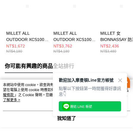
MILLET ALL
MILLET ALL
MILLET 女
OUTDOOR XCS100
OUTDOOR XCS100
BIONNASSAY 
男 防潑彈性長褲
男 防潑彈性長褲
性長褲
NT$1,672
NT$3,762
NT$2,436
NT$4,180
NT$4,180
NT$3,480
MIV98730247
MIV9873N0247
MIV03223N0247
你可能有興趣的商品
全站排行
歡迎加入摩曼頓Line官方帳號
本網站中使用 cookie，欲查詢有關本網站使用 cookie 方式之詳情，及若您不希
點擊以下按鈕第一時間獲得好康訊
熱門標籤
望在電腦上使用 cookie 時應如何變更電腦的 cookie 設定，請參閱本網站「
隱私
息👇
權條款
」之 Cookie 聲明。您繼續使用本網站即表示您同意本公司得按本網站使
用條款之 Cookie 聲明使用 cookie。
了解更多 >
連結 LINE 帳號
我知道了