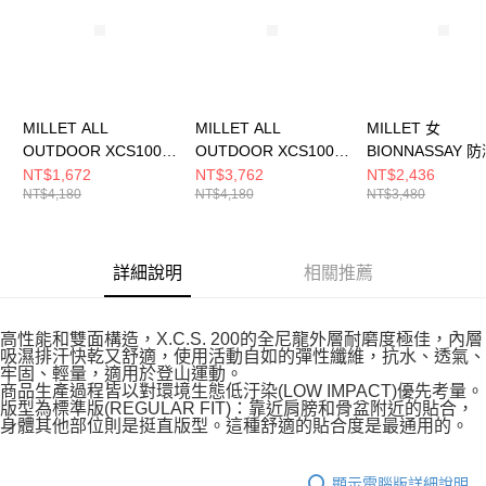
請求用戶進行身份認證。
５．嚴禁一人註冊多個帳號或使用他人資訊註冊。若發現惡意使用之情形，
恩沛科技股份有限公司將有權停止該用戶之使用額度並採取法律行動。
MILLET ALL
MILLET ALL
MILLET 女
OUTDOOR XCS100
OUTDOOR XCS100
BIONNASSAY 
男 防潑彈性長褲
男 防潑彈性長褲
性長褲
NT$1,672
NT$3,762
NT$2,436
NT$4,180
NT$4,180
NT$3,480
MIV98730247
MIV9873N0247
MIV03223N0247
詳細說明
相關推薦
高性能和雙面構造，X.C.S. 200的全尼龍外層耐磨度極佳，內層
吸濕排汗快乾又舒適，使用活動自如的彈性纖維，抗水、透氣、
牢固、輕量，適用於登山運動。
商品生產過程皆以對環境生態低汙染(LOW IMPACT)優先考量。
版型為標準版(REGULAR FIT)：靠近肩膀和骨盆附近的貼合，
身體其他部位則是挺直版型。這種舒適的貼合度是最通用的。
顯示電腦版詳細說明