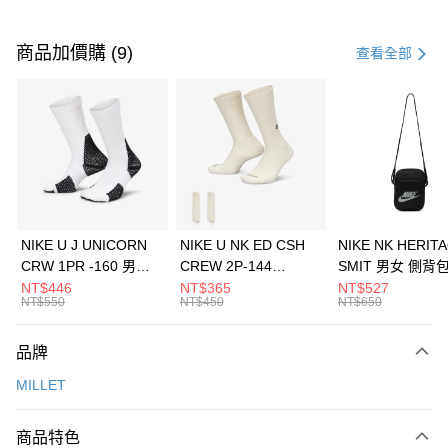
付款方式
信用卡一次付款
商品加價購 (9)
查看全部
信用卡分期付款
3 期 0 利率 每期
NT$1,760
21家銀行
合作金庫商業銀行
第一商業銀行
LINE Pay
華南商業銀行
彰化商業銀行
Apple Pay
上海商業儲蓄銀行
台北富邦商業銀行
國泰世華商業銀行
兆豐國際商業銀行
悠遊付
臺灣中小企業銀行
台中商業銀行
NIKE U J UNICORN
NIKE U NK ED CSH
NIKE NK HERIT
匯豐（台灣）商業銀行
華泰商業銀行
CRW 1PR -160 男女
CREW 2P-144
SMIT 男女 側背
全盈+PAY
聯邦商業銀行
遠東國際商業銀行
中統襪 FZ3393100
EMBRDY 男女 短統襪
BA5871010
NT$446
NT$365
NT$527
元大商業銀行
永豐商業銀行
NT$550
NT$450
NT$650
AFTEE先享後付
FZ3073133
玉山商業銀行
星展（台灣）商業銀行
相關說明
台新國際商業銀行
中國信託商業銀行
品牌
【關於「AFTEE先享後付」】
台灣樂天信用卡公司
AFTEE先享後付是「在收到商品之後才付款」的支付方式。 讓您購物簡單
運送方式
MILLET
便利好安心！
１．簡單：不需註冊會員、不需綁卡、不需儲值。
7-11取貨(快速到店)
２．便利：只要手機號碼，簡訊認證，即可結帳。
商品特色
每筆NT$100，滿NT$1,500(含以上)免運費
３．安心：先確認商品／服務後，再付款。