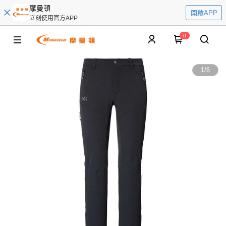
摩曼頓
開啟APP
立刻使用官方APP
0
1
/
6