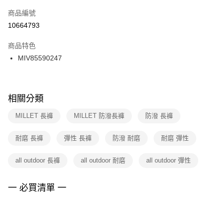
商品編號
宅配
【「AFTEE先享後付」結帳流程】
１．於結帳方式選擇「AFTEE先享後付」後，將跳轉至「AFTEE先享後付」
10664793
每筆NT$100，滿NT$1,500(含以上)免運費
結帳頁面，進行簡訊認證並確認金額後，即可完成結帳。
２．訂單成立數日內，您將收到繳費通知簡訊。
商品特色
付款後門市自取
３．收到繳費通知簡訊後14天內，點擊此簡訊中的連結，可透過四大超商／
MIV85590247
每筆NT$100，滿NT$1,500(含以上)免運費
ATM／網路銀行／等多元方式進行付款，方視為交易完成。
※ 請注意：結帳手續完成當下不需立刻繳費，但若您需要取消訂單，請聯絡
購買商品的店家。未經商家同意取消之訂單仍視為有效，需透過AFTEE先享
後付繳納相關費用。
※ 交易是否成功請以「AFTEE先享後付 」之結帳頁面顯示為準，若有關於
相關分類
是否繳費成功／繳費後需取消欲退款等相關疑問，請聯繫「AFTEE先享後付
客戶支援中心」
https://netprotections.freshdesk.com/support/home
MILLET 長褲
MILLET 防潑長褲
防潑 長褲
【注意事項】
耐磨 長褲
彈性 長褲
防潑 耐磨
耐磨 彈性
１．透過由恩沛科技股份有限公司提供之「AFTEE先享後付」服務完成之交
易，需依本服務之必要範圍內提供個人資料，並將交易相關給付款項請求債
權轉讓予恩沛科技股份有限公司。
all outdoor 長褲
all outdoor 耐磨
all outdoor 彈性
２．關於個人資料處理事宜，請瀏覽以下網址：
https://aftee.tw/terms/#terms3
３．未成年的使用者請事先徵得法定代理人或監護人之同意方可使用
一 必買清單 一
「AFTEE先享後付」，若未經同意申辦者引起之損失，本公司不負相關責
任。
４．使用「AFTEE先享後付」時，將依據個別帳號之用戶狀況，依本公司即
時審查核予不同之上限額度；若仍有額度不足之情形，本公司將視審查結果