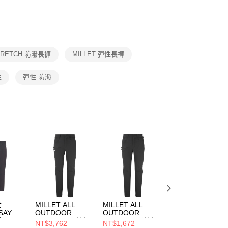
否成功請以「AFTEE先享後付 」之結帳頁面顯示為準，若有關於
功／繳費後需取消欲退款等相關疑問，請聯繫「AFTEE先享後
援中心」
https://netprotections.freshdesk.com/support/home
項】
恩沛科技股份有限公司提供之「AFTEE先享後付」服務完成之
STRETCH 防潑長褲
MILLET 彈性長褲
依本服務之必要範圍內提供個人資料，並將交易相關給付款項請
讓予恩沛科技股份有限公司。
個人資料處理事宜，請瀏覽以下網址：
性
彈性 防潑
ee.tw/terms/#terms3
年的使用者請事先徵得法定代理人或監護人之同意方可使用
E先享後付」，若未經同意申辦者引起之損失，本公司不負相關責
AFTEE先享後付」時，將依據個別帳號之用戶狀況，依本公司
核予不同之上限額度；若仍有額度不足之情形，本公司將視審查
用戶進行身份認證。
一人註冊多個帳號或使用他人資訊註冊。若發現惡意使用之情
科技股份有限公司將有權停止該用戶之使用額度並採取法律行
女
MILLET ALL
MILLET ALL
MILLET DROITE
SAY 防
OUTDOOR
OUTDOOR
WARM 男 防潑保
褲
XCS100 男 防潑彈
XCS100 男 防潑彈
暖彈性長褲
NT$3,762
NT$1,672
NT$3,492