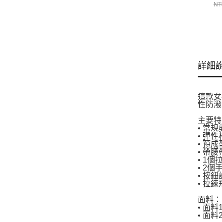
MI
NT
詳細
這款女
性防潑
主要特
• 常
• 彈
• 預
• 帶
• 1
• 2
• 按
• 拉
面料：
• 面料
• 面料