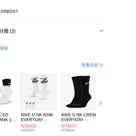
業儲蓄銀行
台北富邦商業銀行
華商業銀行
兆豐國際商業銀行
433N0247
小企業銀行
台中商業銀行
台灣）商業銀行
華泰商業銀行
業銀行
遠東國際商業銀行
類 (3)
業銀行
永豐商業銀行
享後付
業銀行
星展（台灣）商業銀行
LLET
客服
際商業銀行
中國信託商業銀行
FTEE先享後付」】
年
下著
長褲
天信用卡公司
先享後付是「在收到商品之後才付款」的支付方式。 讓您購物簡單
心！
登山健行
服飾
查看全部
：不需註冊會員、不需綁卡、不需儲值。
：只要手機號碼，簡訊認證，即可結帳。
(快速到店)
：先確認商品／服務後，再付款。
00，滿NT$1,500(含以上)免運費
EE先享後付」結帳流程】
方式選擇「AFTEE先享後付」後，將跳轉至「AFTEE先享後
頁面，進行簡訊認證並確認金額後，即可完成結帳。
00，滿NT$1,500(含以上)免運費
成立數日內，您將收到繳費通知簡訊。
費通知簡訊後14天內，點擊此簡訊中的連結，可透過四大超商
市自取
K ED
NIKE U NK NSW
NIKE U NK CREW
NIKE U NK
網路銀行／等多元方式進行付款，方視為交易完成。
ANK 1P
EVERYDAY
EVERYDAY
EVERYDAY LTW
00，滿NT$1,500(含以上)免運費
：結帳手續完成當下不需立刻繳費，但若您需要取消訂單，請聯
 男 中統
ESSENTIAL CR
BBALL 3PR 男女
ANKLE 3PR 男女
NT$365
NT$527
NT$365
的店家。未經商家同意取消之訂單仍視為有效，需透過AFTEE
8104
男女 短統襪
長統襪
踝襪 SX7677010
NT$450
NT$650
NT$450
繳納相關費用。
DX5089103
DA2123010