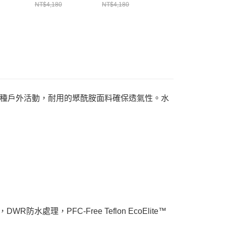
3N0247
性長褲
性長褲
MIV01838N0247
NT$4,180
NT$4,180
NT$3,880
MIV9873N0247
MIV98730247
種戶外活動，耐用的聚酰胺面料確保透氣性。水
R防水處理，PFC-Free Teflon EcoElite™