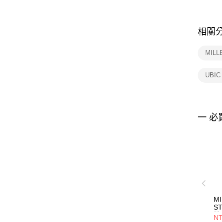
相關
MILL
UBI
一 必
MI
S
性
NT