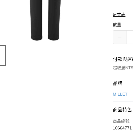
尺寸表
數量
付款與運
超取滿NT$
付款方式
品牌
信用卡一
MILLET
信用卡分
商品特色
3 期 
商品編號
合作金
LINE Pay
10664771
華南商