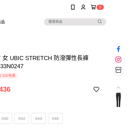
0
商品
T 女 UBIC STRETCH 防潑彈性長褲
433N0247
1,500免運
436
040
042
044
046