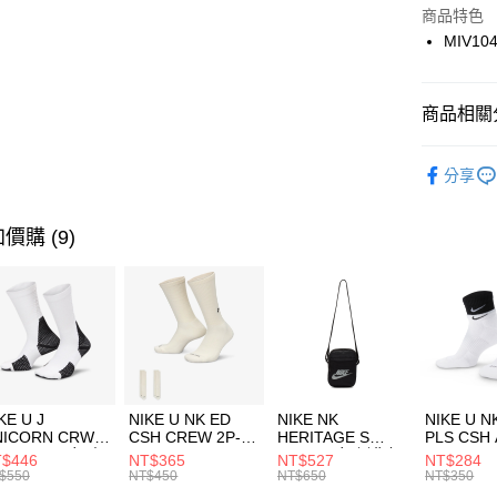
Apple Pay
上海商
商品特色
國泰世
MIV10
悠遊付
臺灣中
匯豐（
全盈+PAY
聯邦商
商品相關分
元大商
AFTEE先
玉山商
品牌
MI
相關說明
分享
台新國
【關於「A
兒童/青少
台灣樂
AFTEE
便利好安
運動類型
運送方式
價購 (9)
１．簡單
２．便利
7-11取貨
３．安心
每筆NT$1
【「AFT
宅配
１．於結帳
付」結帳
每筆NT$1
２．訂單
３．收到繳
付款後門
KE U J
NIKE U NK ED
NIKE NK
NIKE U N
／ATM／
NICORN CRW
CSH CREW 2P-
HERITAGE S
PLS CSH 
每筆NT$1
※ 請注意
R -160 男女 中
144 EMBRDY 男
SMIT 男女 側背包
144 DBL
$446
NT$365
NT$527
NT$284
絡購買商品
襪 FZ3393100
女 短統襪
BA5871010
襪 DH405
$550
NT$450
NT$650
NT$350
先享後付
FZ3073133