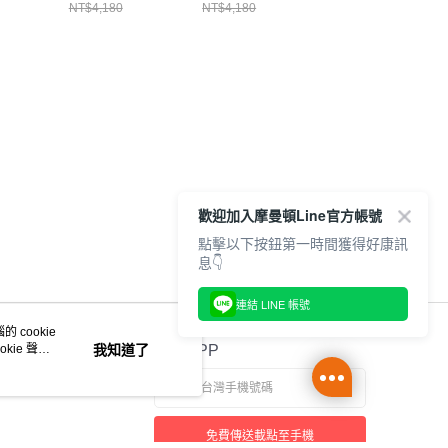
3N0247
性長褲
性長褲
MIV01838N0247
NT$4,180
NT$4,180
NT$3,880
MIV9873N0247
MIV98730247
歡迎加入摩曼頓Line官方帳號
點擊以下按鈕第一時間獲得好康訊
息👇
連結 LINE 帳號
 cookie
kie 聲明
我知道了
官方APP
免費傳送載點至手機