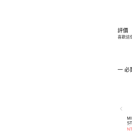
評價
喜歡這
一 必
MI
S
性
NT