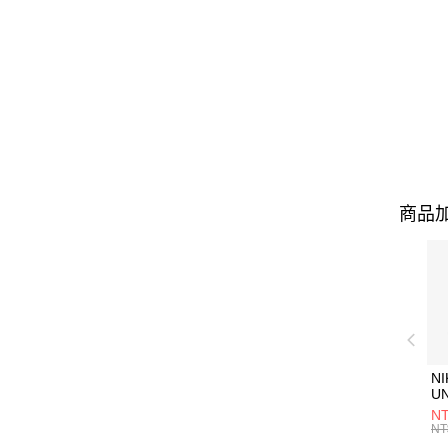
商品加
NI
U
1P
NT
統
NT