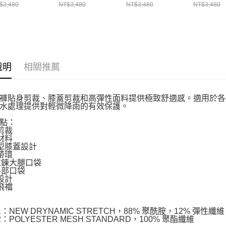
V10429N0247
MIV10429N9904
MIV10433N9904
MIV0322
$3,480
NT$3,480
NT$3,480
NT$3,480
說明
相關推薦
褲貼身剪裁、膝蓋剪裁和高彈性面料提供極致舒適感。適用於各
水處理提供對輕微降雨的有效保護。
點：
規剪裁
性材料
成型膝蓋設計
腰帶環
個拉鍊大腿口袋
個手部口袋
鈕設計
鍊飛襠
1：NEW DRYNAMIC STRETCH，88% 聚酰胺，12% 彈性纖維，DW
2：POLYESTER MESH STANDARD，100% 聚酯纖維