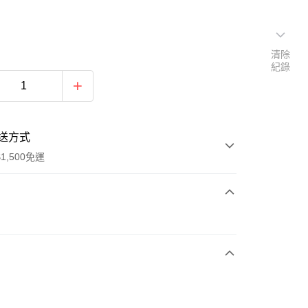
清除
紀錄
送方式
1,500免運
次付款
期付款
0 利率 每期
NT$1,160
21家銀行
庫商業銀行
第一商業銀行
業銀行
彰化商業銀行