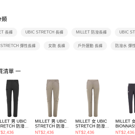
※ 交易是
是否繳費成
付客戶支
分類
【注意事
１．透過由
ET 長褲
UBIC STRETCH 長褲
MILLET 防潑長褲
UBIC 
交易，需
求債權轉
２．關於
C STRETCH 彈性長褲
女款 長褲
戶外運動 長褲
防潑水 彈
https://aft
３．未成
「AFTE
任。
買清單 一
４．使用「
即時審查
結果請求
５．嚴禁
形，恩沛
動。
LLET 男 UBIC
MILLET 男 UBIC
MILLET 女 UBIC
MILLET 
TRETCH 防潑彈
STRETCH 防潑彈
STRETCH 防潑彈
BIONNAS
長褲
性長褲
性長褲
潑彈性長
$2,436
NT$2,436
NT$2,436
NT$2,436