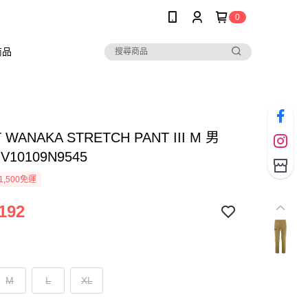
0
商品
T WANAKA STRETCH PANT III M 男
V10109N9545
1,500免運
192
M
L
XL