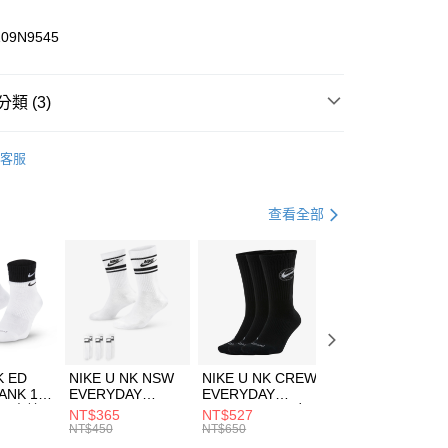
業儲蓄銀行
台北富邦商業銀行
華商業銀行
兆豐國際商業銀行
109N9545
小企業銀行
台中商業銀行
台灣）商業銀行
華泰商業銀行
業銀行
遠東國際商業銀行
類 (3)
業銀行
永豐商業銀行
享後付
業銀行
星展（台灣）商業銀行
LLET
客服
際商業銀行
中國信託商業銀行
FTEE先享後付」】
下著
長褲
天信用卡公司
先享後付是「在收到商品之後才付款」的支付方式。 讓您購物簡單
心！
登山健行
服飾
查看全部
：不需註冊會員、不需綁卡、不需儲值。
：只要手機號碼，簡訊認證，即可結帳。
(快速到店)
：先確認商品／服務後，再付款。
00，滿NT$1,500(含以上)免運費
EE先享後付」結帳流程】
方式選擇「AFTEE先享後付」後，將跳轉至「AFTEE先享後
頁面，進行簡訊認證並確認金額後，即可完成結帳。
00，滿NT$1,500(含以上)免運費
成立數日內，您將收到繳費通知簡訊。
費通知簡訊後14天內，點擊此簡訊中的連結，可透過四大超商
市自取
K ED
NIKE U NK NSW
NIKE U NK CREW
NIKE U NK
網路銀行／等多元方式進行付款，方視為交易完成。
ANK 1P
EVERYDAY
EVERYDAY
EVERYDAY LTW
00，滿NT$1,500(含以上)免運費
：結帳手續完成當下不需立刻繳費，但若您需要取消訂單，請聯
 男 中統
ESSENTIAL CR
BBALL 3PR 男女
ANKLE 3PR 男女
NT$365
NT$527
NT$365
的店家。未經商家同意取消之訂單仍視為有效，需透過AFTEE
8104
男女 短統襪
長統襪
踝襪 SX7677010
NT$450
NT$650
NT$450
繳納相關費用。
DX5089103
DA2123010