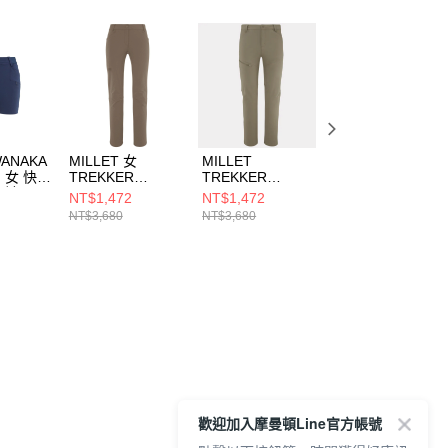
WANAKA
MILLET 女
MILLET
MILLET 女
H 女 快排
TREKKER
TREKKER
WANAKA LIGHT
短褲
STRETCH PT III
STRETCH PT III
緹花排汗短袖上衣
NT$1,472
NT$1,472
NT$1,246
317
W 長褲
M 男 長褲
MIV10473N9926
NT$3,680
NT$3,680
NT$1,780
MIV9113N9904
MIV9060N9904
歡迎加入摩曼頓Line官方帳號