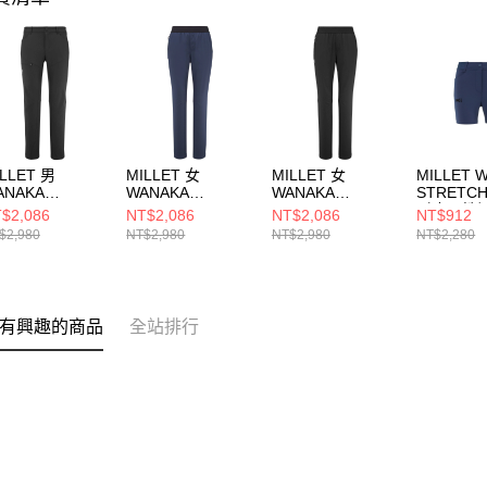
LLET 男
MILLET 女
MILLET 女
MILLET 
ANAKA
WANAKA
WANAKA
STRETC
TRETCH PANT
STRETCH PANT
STRETCH PANT
耐磨彈性
$2,086
NT$2,086
NT$2,086
NT$912
I M 長褲
III W 長褲
III W 長褲
MIV86487
$2,980
NT$2,980
NT$2,980
NT$2,280
V10109N0247
MIV10116N7317
MIV10116N0247
有興趣的商品
全站排行