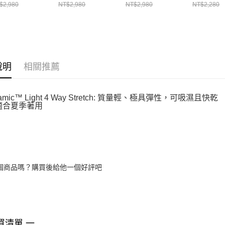
I M 長褲
III W 長褲
III W 長褲
MIV86487
$2,980
NT$2,980
NT$2,980
NT$2,280
V10109N0247
MIV10116N7317
MIV10116N0247
說明
相關推薦
ynamic™ Light 4 Way Stretch: 質量輕、極具彈性，可吸濕且快乾
適合夏季著用
個商品嗎？購買後給他一個好評吧
買清單 一