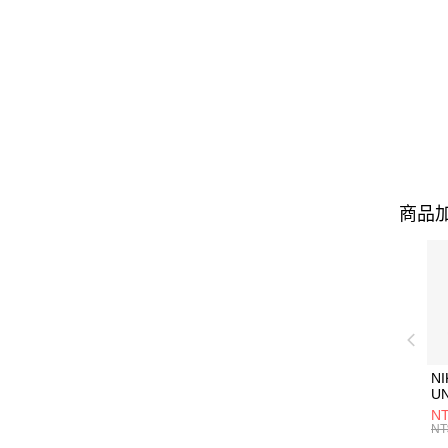
商品加
NI
U
1P
NT
統
NT