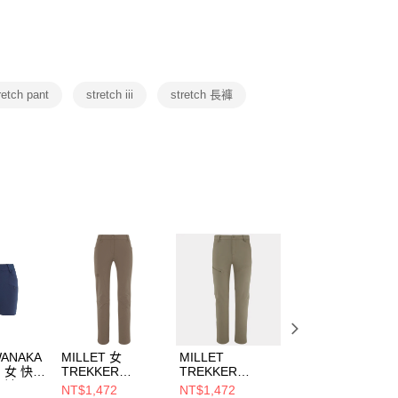
否成功請以「AFTEE先享後付 」之結帳頁面顯示為準，若有關於
功／繳費後需取消欲退款等相關疑問，請聯繫「AFTEE先享後
援中心」
https://netprotections.freshdesk.com/support/home
項】
恩沛科技股份有限公司提供之「AFTEE先享後付」服務完成之
retch pant
stretch iii
stretch 長褲
依本服務之必要範圍內提供個人資料，並將交易相關給付款項請
讓予恩沛科技股份有限公司。
個人資料處理事宜，請瀏覽以下網址：
ee.tw/terms/#terms3
年的使用者請事先徵得法定代理人或監護人之同意方可使用
E先享後付」，若未經同意申辦者引起之損失，本公司不負相關責
AFTEE先享後付」時，將依據個別帳號之用戶狀況，依本公司
核予不同之上限額度；若仍有額度不足之情形，本公司將視審查
用戶進行身份認證。
一人註冊多個帳號或使用他人資訊註冊。若發現惡意使用之情
科技股份有限公司將有權停止該用戶之使用額度並採取法律行
WANAKA
MILLET 女
MILLET
MILLET 女
H 女 快排
TREKKER
TREKKER
WANAKA LIGHT
短褲
STRETCH PT III
STRETCH PT III
緹花排汗短袖上衣
NT$1,472
NT$1,472
NT$1,246