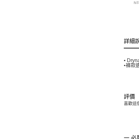
II
NT
MI
詳細
• Dr
•褲款
評價
喜歡這
一 必