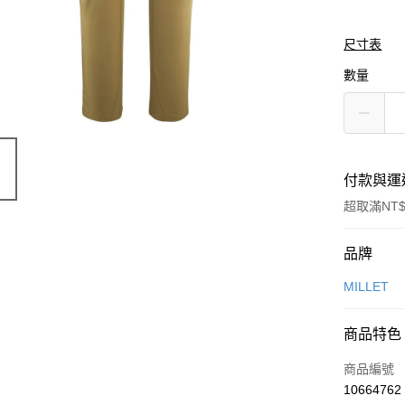
尺寸表
數量
付款與運
超取滿NT$
付款方式
品牌
信用卡一
MILLET
信用卡分
商品特色
3 期 
商品編號
合作金
LINE Pay
10664762
華南商