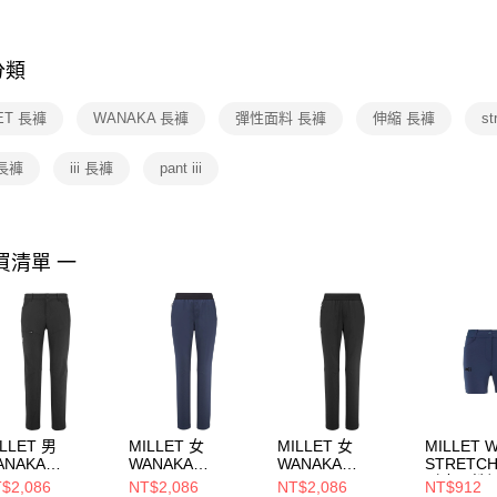
※ 交易是
是否繳費成
付客戶支
分類
【注意事
１．透過由
ET 長褲
WANAKA 長褲
彈性面料 長褲
伸縮 長褲
st
交易，需
求債權轉
２．關於
 長褲
iii 長褲
pant iii
https://aft
３．未成
「AFTE
任。
買清單 一
４．使用「
即時審查
結果請求
５．嚴禁
形，恩沛
動。
LLET 男
MILLET 女
MILLET 女
MILLET 
ANAKA
WANAKA
WANAKA
STRETC
TRETCH PANT
STRETCH PANT
STRETCH PANT
耐磨彈性
$2,086
NT$2,086
NT$2,086
NT$912