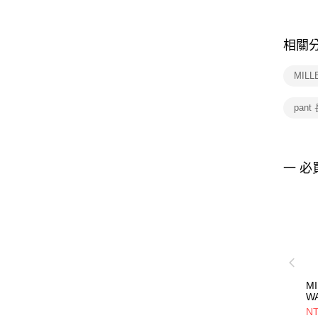
相關
MILL
pant
一 必
MI
W
S
NT