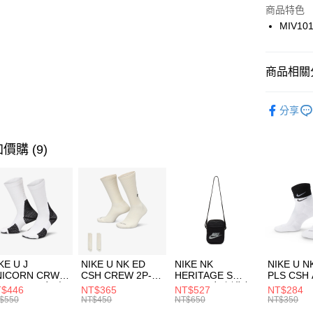
Apple Pay
上海商
商品特色
國泰世
MIV10
悠遊付
臺灣中
匯豐（
全盈+PAY
聯邦商
商品相關分
元大商
AFTEE先
玉山商
品牌
MI
相關說明
分享
台新國
【關於「A
男性商品
台灣樂
AFTEE
便利好安
運動類型
運送方式
價購 (9)
１．簡單
２．便利
7-11取貨
３．安心
每筆NT$1
【「AFT
宅配
１．於結帳
付」結帳
每筆NT$1
２．訂單
３．收到繳
付款後門
KE U J
NIKE U NK ED
NIKE NK
NIKE U N
／ATM／
NICORN CRW
CSH CREW 2P-
HERITAGE S
PLS CSH 
每筆NT$1
※ 請注意
R -160 男女 中
144 EMBRDY 男
SMIT 男女 側背包
144 DBL
$446
NT$365
NT$527
NT$284
絡購買商品
襪 FZ3393100
女 短統襪
BA5871010
襪 DH405
$550
NT$450
NT$650
NT$350
先享後付
FZ3073133