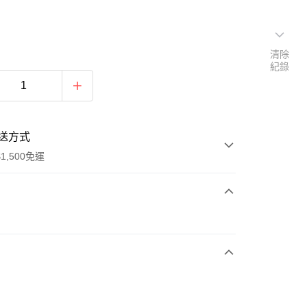
清除
紀錄
送方式
1,500免運
次付款
期付款
0 利率 每期
NT$993
21家銀行
庫商業銀行
第一商業銀行
業銀行
彰化商業銀行