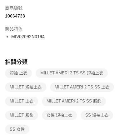
商品編號
宅配
【「AFTEE先享後付」結帳流程】
１．於結帳方式選擇「AFTEE先享後付」後，將跳轉至「AFTEE先享後付」
10664733
每筆NT$100，滿NT$1,500(含以上)免運費
結帳頁面，進行簡訊認證並確認金額後，即可完成結帳。
２．訂單成立數日內，您將收到繳費通知簡訊。
商品特色
付款後門市自取
３．收到繳費通知簡訊後14天內，點擊此簡訊中的連結，可透過四大超商／
MIV02092N0194
每筆NT$100，滿NT$1,500(含以上)免運費
ATM／網路銀行／等多元方式進行付款，方視為交易完成。
※ 請注意：結帳手續完成當下不需立刻繳費，但若您需要取消訂單，請聯絡
購買商品的店家。未經商家同意取消之訂單仍視為有效，需透過AFTEE先享
後付繳納相關費用。
※ 交易是否成功請以「AFTEE先享後付 」之結帳頁面顯示為準，若有關於
相關分類
是否繳費成功／繳費後需取消欲退款等相關疑問，請聯繫「AFTEE先享後付
客戶支援中心」
https://netprotections.freshdesk.com/support/home
短袖 上衣
MILLET AMERI 2 TS SS 短袖上衣
【注意事項】
MILLET 短袖上衣
MILLET AMERI 2 TS SS 上衣
１．透過由恩沛科技股份有限公司提供之「AFTEE先享後付」服務完成之交
易，需依本服務之必要範圍內提供個人資料，並將交易相關給付款項請求債
權轉讓予恩沛科技股份有限公司。
MILLET 上衣
MILLET AMERI 2 TS SS 服飾
２．關於個人資料處理事宜，請瀏覽以下網址：
https://aftee.tw/terms/#terms3
MILLET 服飾
女性 短袖上衣
SS 短袖上衣
３．未成年的使用者請事先徵得法定代理人或監護人之同意方可使用
「AFTEE先享後付」，若未經同意申辦者引起之損失，本公司不負相關責
任。
SS 女性
４．使用「AFTEE先享後付」時，將依據個別帳號之用戶狀況，依本公司即
時審查核予不同之上限額度；若仍有額度不足之情形，本公司將視審查結果