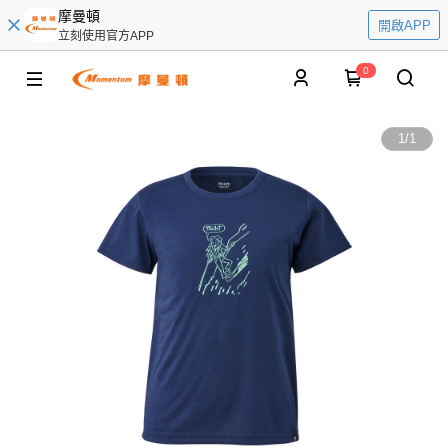
摩曼頓
開啟APP
立刻使用官方APP
0
1
/
1