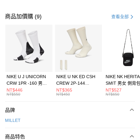
付款方式
信用卡一次付款
商品加價購 (9)
查看全部
信用卡分期付款
3 期 0 利率 每期
NT$560
21家銀行
合作金庫商業銀行
第一商業銀行
LINE Pay
華南商業銀行
彰化商業銀行
Apple Pay
上海商業儲蓄銀行
台北富邦商業銀行
國泰世華商業銀行
兆豐國際商業銀行
悠遊付
臺灣中小企業銀行
台中商業銀行
NIKE U J UNICORN
NIKE U NK ED CSH
NIKE NK HERIT
匯豐（台灣）商業銀行
華泰商業銀行
CRW 1PR -160 男女
CREW 2P-144
SMIT 男女 側背
全盈+PAY
聯邦商業銀行
遠東國際商業銀行
中統襪 FZ3393100
EMBRDY 男女 短統襪
BA5871010
NT$446
NT$365
NT$527
元大商業銀行
永豐商業銀行
NT$550
NT$450
NT$650
AFTEE先享後付
FZ3073133
玉山商業銀行
星展（台灣）商業銀行
相關說明
台新國際商業銀行
中國信託商業銀行
品牌
【關於「AFTEE先享後付」】
台灣樂天信用卡公司
AFTEE先享後付是「在收到商品之後才付款」的支付方式。 讓您購物簡單
運送方式
MILLET
便利好安心！
１．簡單：不需註冊會員、不需綁卡、不需儲值。
7-11取貨(快速到店)
２．便利：只要手機號碼，簡訊認證，即可結帳。
商品特色
每筆NT$100，滿NT$1,500(含以上)免運費
３．安心：先確認商品／服務後，再付款。