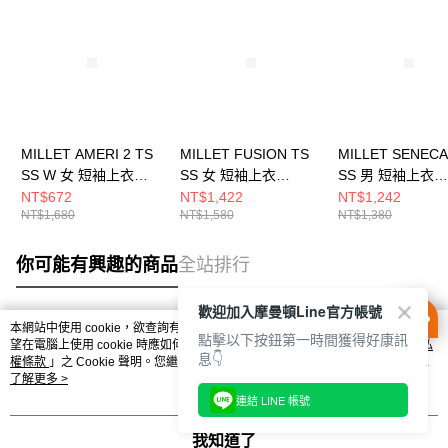
MILLET AMERI 2 TS
MILLET FUSION TS
MILLET SENECA
SS W 女 短袖上衣
SS 女 短袖上衣
SS 男 短袖上衣
MIV02092N0247
MIV10091N7317
MIV10801N0247
NT$672
NT$1,422
NT$1,242
NT$1,680
NT$1,580
NT$1,380
你可能有興趣的商品
全站排行
歡迎加入摩曼頓Line官方帳號
本網站中使用 cookie，欲查詢有關本網站使用 cookie 方式之詳情，及若您不希
點擊以下按鈕第一時間獲得好康訊
熱門標籤
望在電腦上使用 cookie 時應如何變更電腦的 cookie 設定，請參閱本網站「
隱私
息👇
權條款
」之 Cookie 聲明。您繼續使用本網站即表示您同意本公司得按本網站使
用條款之 Cookie 聲明使用 cookie。
了解更多 >
連結 LINE 帳號
我知道了