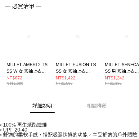
請求用戶進行身份認證。
一 必買清單 一
５．嚴禁一人註冊多個帳號或使用他人資訊註冊。若發現惡意使用之情形，
恩沛科技股份有限公司將有權停止該用戶之使用額度並採取法律行動。
MILLET AMERI 2 TS
MILLET FUSION TS
MILLET SENECA
SS W 女 短袖上衣
SS 女 短袖上衣
SS 男 短袖上衣
MIV02092N0247
MIV10091N7317
MIV10801N0247
NT$672
NT$1,422
NT$1,242
NT$1,680
NT$1,580
NT$1,380
詳細說明
相關推薦
• 100% 再生聚酯纖維
• UPF 20-40
• 舒適的柔軟手感，搭配吸濕快排的功能，享受舒適的戶外體驗