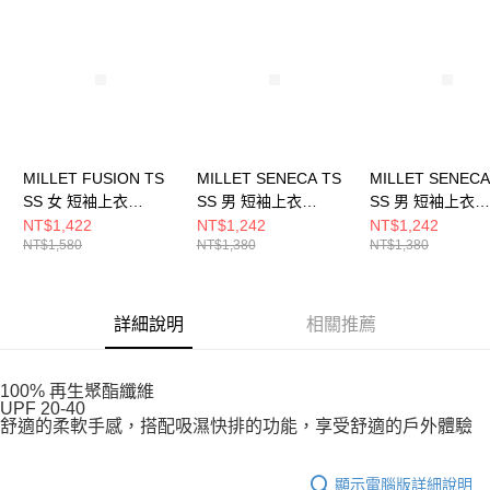
請求用戶進行身份認證。
５．嚴禁一人註冊多個帳號或使用他人資訊註冊。若發現惡意使用之情形，
恩沛科技股份有限公司將有權停止該用戶之使用額度並採取法律行動。
MILLET FUSION TS
MILLET SENECA TS
MILLET SENECA
SS 女 短袖上衣
SS 男 短袖上衣
SS 男 短袖上衣
MIV10091N7317
MIV10801N7094
MIV10801N7317
NT$1,422
NT$1,242
NT$1,242
NT$1,580
NT$1,380
NT$1,380
詳細說明
相關推薦
100% 再生聚酯纖維
UPF 20-40
舒適的柔軟手感，搭配吸濕快排的功能，享受舒適的戶外體驗
顯示電腦版詳細說明