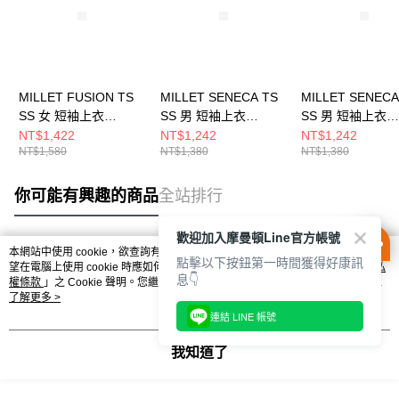
MILLET FUSION TS
MILLET SENECA TS
MILLET SENECA
SS 女 短袖上衣
SS 男 短袖上衣
SS 男 短袖上衣
MIV10091N7317
MIV10801N7094
MIV10801N7317
NT$1,422
NT$1,242
NT$1,242
NT$1,580
NT$1,380
NT$1,380
你可能有興趣的商品
全站排行
歡迎加入摩曼頓Line官方帳號
本網站中使用 cookie，欲查詢有關本網站使用 cookie 方式之詳情，及若您不希
點擊以下按鈕第一時間獲得好康訊
熱門標籤
望在電腦上使用 cookie 時應如何變更電腦的 cookie 設定，請參閱本網站「
隱私
息👇
權條款
」之 Cookie 聲明。您繼續使用本網站即表示您同意本公司得按本網站使
用條款之 Cookie 聲明使用 cookie。
了解更多 >
連結 LINE 帳號
我知道了