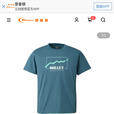
摩曼頓
開啟APP
立刻使用官方APP
0
1
/
1