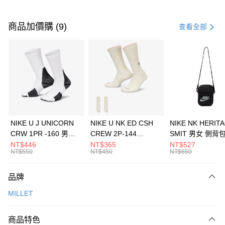
付款方式
信用卡一次付款
商品加價購 (9)
查看全部
信用卡分期付款
3 期 0 利率 每期
NT$560
21家銀行
合作金庫商業銀行
第一商業銀行
LINE Pay
華南商業銀行
彰化商業銀行
Apple Pay
上海商業儲蓄銀行
台北富邦商業銀行
國泰世華商業銀行
兆豐國際商業銀行
悠遊付
臺灣中小企業銀行
台中商業銀行
NIKE U J UNICORN
NIKE U NK ED CSH
NIKE NK HERIT
匯豐（台灣）商業銀行
華泰商業銀行
CRW 1PR -160 男女
CREW 2P-144
SMIT 男女 側背
全盈+PAY
聯邦商業銀行
遠東國際商業銀行
中統襪 FZ3393100
EMBRDY 男女 短統襪
BA5871010
NT$446
NT$365
NT$527
元大商業銀行
永豐商業銀行
NT$550
NT$450
NT$650
AFTEE先享後付
FZ3073133
玉山商業銀行
星展（台灣）商業銀行
相關說明
台新國際商業銀行
中國信託商業銀行
品牌
【關於「AFTEE先享後付」】
台灣樂天信用卡公司
AFTEE先享後付是「在收到商品之後才付款」的支付方式。 讓您購物簡單
運送方式
MILLET
便利好安心！
１．簡單：不需註冊會員、不需綁卡、不需儲值。
7-11取貨(快速到店)
２．便利：只要手機號碼，簡訊認證，即可結帳。
商品特色
每筆NT$100，滿NT$1,500(含以上)免運費
３．安心：先確認商品／服務後，再付款。