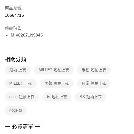
商品編號
宅配
【「AFTEE先享後付」結帳流程】
１．於結帳方式選擇「AFTEE先享後付」後，將跳轉至「AFTEE先享後付」
10664715
每筆NT$100，滿NT$1,500(含以上)免運費
結帳頁面，進行簡訊認證並確認金額後，即可完成結帳。
２．訂單成立數日內，您將收到繳費通知簡訊。
商品特色
付款後門市自取
３．收到繳費通知簡訊後14天內，點擊此簡訊中的連結，可透過四大超商／
MIV02071N9845
每筆NT$100，滿NT$1,500(含以上)免運費
ATM／網路銀行／等多元方式進行付款，方視為交易完成。
※ 請注意：結帳手續完成當下不需立刻繳費，但若您需要取消訂單，請聯絡
購買商品的店家。未經商家同意取消之訂單仍視為有效，需透過AFTEE先享
後付繳納相關費用。
※ 交易是否成功請以「AFTEE先享後付 」之結帳頁面顯示為準，若有關於
相關分類
是否繳費成功／繳費後需取消欲退款等相關疑問，請聯繫「AFTEE先享後付
客戶支援中心」
https://netprotections.freshdesk.com/support/home
短袖 上衣
MILLET 短袖上衣
米勒 短袖上衣
【注意事項】
MILLET 上衣
男款 短袖上衣
日常 短袖上衣
１．透過由恩沛科技股份有限公司提供之「AFTEE先享後付」服務完成之交
易，需依本服務之必要範圍內提供個人資料，並將交易相關給付款項請求債
權轉讓予恩沛科技股份有限公司。
ridge 短袖上衣
ts 短袖上衣
SS 短袖上衣
２．關於個人資料處理事宜，請瀏覽以下網址：
https://aftee.tw/terms/#terms3
ridge ts
３．未成年的使用者請事先徵得法定代理人或監護人之同意方可使用
「AFTEE先享後付」，若未經同意申辦者引起之損失，本公司不負相關責
任。
一 必買清單 一
４．使用「AFTEE先享後付」時，將依據個別帳號之用戶狀況，依本公司即
時審查核予不同之上限額度；若仍有額度不足之情形，本公司將視審查結果