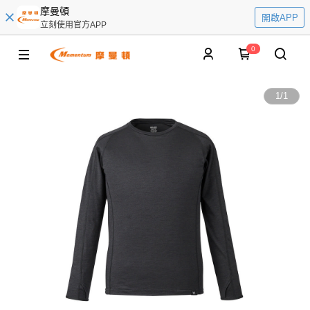
摩曼頓
開啟APP
立刻使用官方APP
0
1
/
1