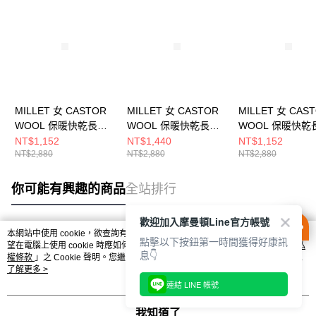
MILLET 女 CASTOR
MILLET 女 CASTOR
MILLET 女 CAS
WOOL 保暖快乾長上
WOOL 保暖快乾長上
WOOL 保暖快乾
衣 MIV01988N7317
衣 MIV01988N0247
衣 MIV01988N94
NT$1,152
NT$1,440
NT$1,152
NT$2,880
NT$2,880
NT$2,880
你可能有興趣的商品
全站排行
歡迎加入摩曼頓Line官方帳號
本網站中使用 cookie，欲查詢有關本網站使用 cookie 方式之詳情，及若您不希
點擊以下按鈕第一時間獲得好康訊
熱門標籤
望在電腦上使用 cookie 時應如何變更電腦的 cookie 設定，請參閱本網站「
隱私
息👇
權條款
」之 Cookie 聲明。您繼續使用本網站即表示您同意本公司得按本網站使
用條款之 Cookie 聲明使用 cookie。
了解更多 >
連結 LINE 帳號
我知道了