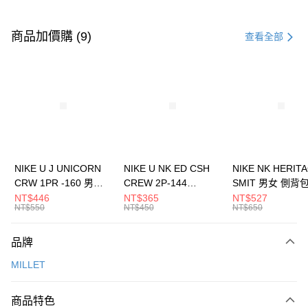
付款方式
信用卡一次付款
商品加價購 (9)
查看全部
信用卡分期付款
3 期 0 利率 每期
NT$960
21家銀行
合作金庫商業銀行
第一商業銀行
LINE Pay
華南商業銀行
彰化商業銀行
Apple Pay
上海商業儲蓄銀行
台北富邦商業銀行
國泰世華商業銀行
兆豐國際商業銀行
悠遊付
臺灣中小企業銀行
台中商業銀行
NIKE U J UNICORN
NIKE U NK ED CSH
NIKE NK HERIT
匯豐（台灣）商業銀行
華泰商業銀行
CRW 1PR -160 男女
CREW 2P-144
SMIT 男女 側背
全盈+PAY
聯邦商業銀行
遠東國際商業銀行
中統襪 FZ3393100
EMBRDY 男女 短統襪
BA5871010
NT$446
NT$365
NT$527
元大商業銀行
永豐商業銀行
NT$550
NT$450
NT$650
AFTEE先享後付
FZ3073133
玉山商業銀行
星展（台灣）商業銀行
相關說明
台新國際商業銀行
中國信託商業銀行
品牌
【關於「AFTEE先享後付」】
台灣樂天信用卡公司
AFTEE先享後付是「在收到商品之後才付款」的支付方式。 讓您購物簡單
運送方式
MILLET
便利好安心！
１．簡單：不需註冊會員、不需綁卡、不需儲值。
7-11取貨(快速到店)
２．便利：只要手機號碼，簡訊認證，即可結帳。
商品特色
每筆NT$100，滿NT$1,500(含以上)免運費
３．安心：先確認商品／服務後，再付款。