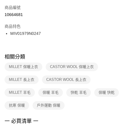
商品編號
宅配
【「AFTEE先享後付」結帳流程】
１．於結帳方式選擇「AFTEE先享後付」後，將跳轉至「AFTEE先享後付」
10664681
每筆NT$100，滿NT$1,500(含以上)免運費
結帳頁面，進行簡訊認證並確認金額後，即可完成結帳。
２．訂單成立數日內，您將收到繳費通知簡訊。
商品特色
付款後門市自取
３．收到繳費通知簡訊後14天內，點擊此簡訊中的連結，可透過四大超商／
MIV01979N0247
每筆NT$100，滿NT$1,500(含以上)免運費
ATM／網路銀行／等多元方式進行付款，方視為交易完成。
※ 請注意：結帳手續完成當下不需立刻繳費，但若您需要取消訂單，請聯絡
購買商品的店家。未經商家同意取消之訂單仍視為有效，需透過AFTEE先享
後付繳納相關費用。
※ 交易是否成功請以「AFTEE先享後付 」之結帳頁面顯示為準，若有關於
相關分類
是否繳費成功／繳費後需取消欲退款等相關疑問，請聯繫「AFTEE先享後付
客戶支援中心」
https://netprotections.freshdesk.com/support/home
MILLET 保暖上衣
CASTOR WOOL 保暖上衣
【注意事項】
MILLET 長上衣
CASTOR WOOL 長上衣
１．透過由恩沛科技股份有限公司提供之「AFTEE先享後付」服務完成之交
易，需依本服務之必要範圍內提供個人資料，並將交易相關給付款項請求債
權轉讓予恩沛科技股份有限公司。
MILLET 羊毛
保暖 羊毛
快乾 羊毛
保暖 快乾
２．關於個人資料處理事宜，請瀏覽以下網址：
https://aftee.tw/terms/#terms3
抗寒 保暖
戶外運動 保暖
３．未成年的使用者請事先徵得法定代理人或監護人之同意方可使用
「AFTEE先享後付」，若未經同意申辦者引起之損失，本公司不負相關責
任。
一 必買清單 一
４．使用「AFTEE先享後付」時，將依據個別帳號之用戶狀況，依本公司即
時審查核予不同之上限額度；若仍有額度不足之情形，本公司將視審查結果