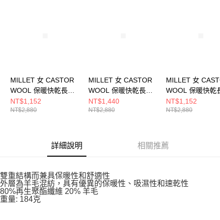
請求用戶進行身份認證。
５．嚴禁一人註冊多個帳號或使用他人資訊註冊。若發現惡意使用之情形，
恩沛科技股份有限公司將有權停止該用戶之使用額度並採取法律行動。
MILLET 女 CASTOR
MILLET 女 CASTOR
MILLET 女 CAS
WOOL 保暖快乾長上
WOOL 保暖快乾長上
WOOL 保暖快乾
衣 MIV01988N7317
衣 MIV01988N0247
衣 MIV01988N94
NT$1,152
NT$1,440
NT$1,152
NT$2,880
NT$2,880
NT$2,880
詳細說明
相關推薦
雙重結構而兼具保暖性和舒適性
外層為羊毛混紡，具有優異的保暖性、吸濕性和速乾性
80%再生聚酯纖維 20% 羊毛
重量: 184克