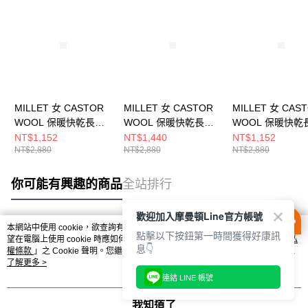
MILLET 女 CASTOR
MILLET 女 CASTOR
MILLET 女 CAS
WOOL 保暖快乾長上
WOOL 保暖快乾長上
WOOL 保暖快乾
衣 MIV01988N7317
衣 MIV01988N0247
衣 MIV01988N94
NT$1,152
NT$1,440
NT$1,152
NT$2,880
NT$2,880
NT$2,880
你可能有興趣的商品
全站排行
歡迎加入摩曼頓Line官方帳號
本網站中使用 cookie，欲查詢有關本網站使用 cookie 方式之詳情，及若您不希
點擊以下按鈕第一時間獲得好康訊
熱門標籤
望在電腦上使用 cookie 時應如何變更電腦的 cookie 設定，請參閱本網站「
隱私
息👇
權條款
」之 Cookie 聲明。您繼續使用本網站即表示您同意本公司得按本網站使
用條款之 Cookie 聲明使用 cookie。
了解更多 >
連結 LINE 帳號
我知道了