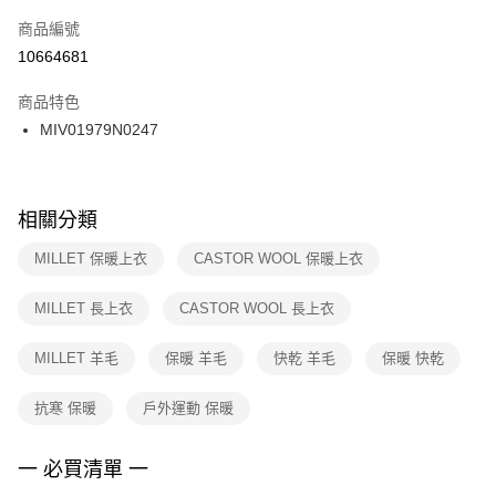
商品編號
宅配
【「AFTEE先享後付」結帳流程】
１．於結帳方式選擇「AFTEE先享後付」後，將跳轉至「AFTEE先享後付」
10664681
每筆NT$100，滿NT$1,500(含以上)免運費
結帳頁面，進行簡訊認證並確認金額後，即可完成結帳。
２．訂單成立數日內，您將收到繳費通知簡訊。
商品特色
付款後門市自取
３．收到繳費通知簡訊後14天內，點擊此簡訊中的連結，可透過四大超商／
MIV01979N0247
每筆NT$100，滿NT$1,500(含以上)免運費
ATM／網路銀行／等多元方式進行付款，方視為交易完成。
※ 請注意：結帳手續完成當下不需立刻繳費，但若您需要取消訂單，請聯絡
購買商品的店家。未經商家同意取消之訂單仍視為有效，需透過AFTEE先享
後付繳納相關費用。
※ 交易是否成功請以「AFTEE先享後付 」之結帳頁面顯示為準，若有關於
相關分類
是否繳費成功／繳費後需取消欲退款等相關疑問，請聯繫「AFTEE先享後付
客戶支援中心」
https://netprotections.freshdesk.com/support/home
MILLET 保暖上衣
CASTOR WOOL 保暖上衣
【注意事項】
MILLET 長上衣
CASTOR WOOL 長上衣
１．透過由恩沛科技股份有限公司提供之「AFTEE先享後付」服務完成之交
易，需依本服務之必要範圍內提供個人資料，並將交易相關給付款項請求債
權轉讓予恩沛科技股份有限公司。
MILLET 羊毛
保暖 羊毛
快乾 羊毛
保暖 快乾
２．關於個人資料處理事宜，請瀏覽以下網址：
https://aftee.tw/terms/#terms3
抗寒 保暖
戶外運動 保暖
３．未成年的使用者請事先徵得法定代理人或監護人之同意方可使用
「AFTEE先享後付」，若未經同意申辦者引起之損失，本公司不負相關責
任。
一 必買清單 一
４．使用「AFTEE先享後付」時，將依據個別帳號之用戶狀況，依本公司即
時審查核予不同之上限額度；若仍有額度不足之情形，本公司將視審查結果