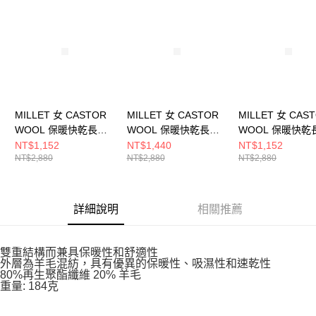
請求用戶進行身份認證。
５．嚴禁一人註冊多個帳號或使用他人資訊註冊。若發現惡意使用之情形，
恩沛科技股份有限公司將有權停止該用戶之使用額度並採取法律行動。
MILLET 女 CASTOR
MILLET 女 CASTOR
MILLET 女 CAS
WOOL 保暖快乾長上
WOOL 保暖快乾長上
WOOL 保暖快乾
衣 MIV01988N7317
衣 MIV01988N0247
衣 MIV01988N94
NT$1,152
NT$1,440
NT$1,152
NT$2,880
NT$2,880
NT$2,880
詳細說明
相關推薦
雙重結構而兼具保暖性和舒適性
外層為羊毛混紡，具有優異的保暖性、吸濕性和速乾性
80%再生聚酯纖維 20% 羊毛
重量: 184克