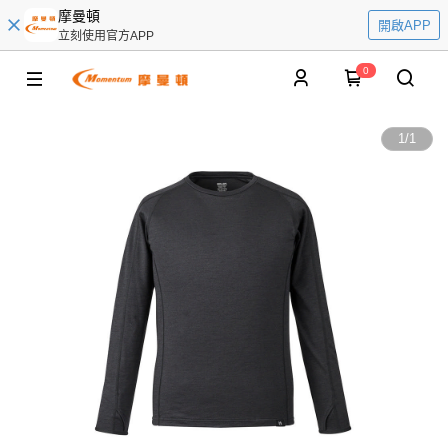
摩曼頓
開啟APP
立刻使用官方APP
0
1
/
1