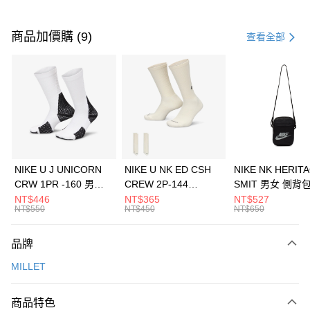
付款方式
信用卡一次付款
商品加價購 (9)
查看全部
信用卡分期付款
3 期 0 利率 每期
NT$960
21家銀行
合作金庫商業銀行
第一商業銀行
LINE Pay
華南商業銀行
彰化商業銀行
Apple Pay
上海商業儲蓄銀行
台北富邦商業銀行
國泰世華商業銀行
兆豐國際商業銀行
悠遊付
臺灣中小企業銀行
台中商業銀行
NIKE U J UNICORN
NIKE U NK ED CSH
NIKE NK HERIT
匯豐（台灣）商業銀行
華泰商業銀行
CRW 1PR -160 男女
CREW 2P-144
SMIT 男女 側背
全盈+PAY
聯邦商業銀行
遠東國際商業銀行
中統襪 FZ3393100
EMBRDY 男女 短統襪
BA5871010
NT$446
NT$365
NT$527
元大商業銀行
永豐商業銀行
NT$550
NT$450
NT$650
AFTEE先享後付
FZ3073133
玉山商業銀行
星展（台灣）商業銀行
相關說明
台新國際商業銀行
中國信託商業銀行
品牌
【關於「AFTEE先享後付」】
台灣樂天信用卡公司
AFTEE先享後付是「在收到商品之後才付款」的支付方式。 讓您購物簡單
運送方式
MILLET
便利好安心！
１．簡單：不需註冊會員、不需綁卡、不需儲值。
7-11取貨(快速到店)
２．便利：只要手機號碼，簡訊認證，即可結帳。
商品特色
每筆NT$100，滿NT$1,500(含以上)免運費
３．安心：先確認商品／服務後，再付款。