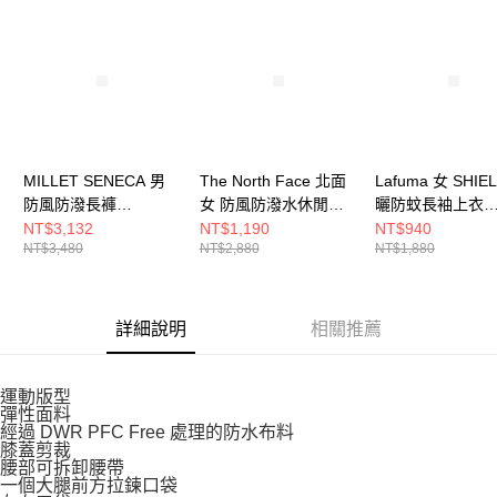
請求用戶進行身份認證。
５．嚴禁一人註冊多個帳號或使用他人資訊註冊。若發現惡意使用之情形，
恩沛科技股份有限公司將有權停止該用戶之使用額度並採取法律行動。
MILLET SENECA 男
The North Face 北面
Lafuma 女 SHIE
防風防潑長褲
女 防風防潑水休閒短
曬防蚊長袖上衣
MIV10844N0247
褲 NF0A87YKLK5
LFV125726187
NT$3,132
NT$1,190
NT$940
NT$3,480
NT$2,880
NT$1,880
詳細說明
相關推薦
運動版型
彈性面料
經過 DWR PFC Free 處理的防水布料
膝蓋剪裁
腰部可拆卸腰帶
一個大腿前方拉鍊口袋