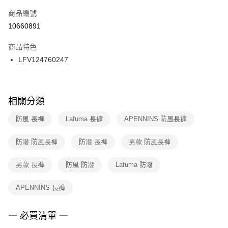
商品編號
宅配
【「AFTEE先享後付」結帳流程】
１．於結帳方式選擇「AFTEE先享後付」後，將跳轉至「AFTEE先享後付」
10660891
每筆NT$100，滿NT$1,500(含以上)免運費
結帳頁面，進行簡訊認證並確認金額後，即可完成結帳。
２．訂單成立數日內，您將收到繳費通知簡訊。
商品特色
付款後門市自取
３．收到繳費通知簡訊後14天內，點擊此簡訊中的連結，可透過四大超商／
LFV124760247
每筆NT$100，滿NT$1,500(含以上)免運費
ATM／網路銀行／等多元方式進行付款，方視為交易完成。
※ 請注意：結帳手續完成當下不需立刻繳費，但若您需要取消訂單，請聯絡
購買商品的店家。未經商家同意取消之訂單仍視為有效，需透過AFTEE先享
後付繳納相關費用。
※ 交易是否成功請以「AFTEE先享後付 」之結帳頁面顯示為準，若有關於
相關分類
是否繳費成功／繳費後需取消欲退款等相關疑問，請聯繫「AFTEE先享後付
客戶支援中心」
https://netprotections.freshdesk.com/support/home
防風 長褲
Lafuma 長褲
APENNINS 防風長褲
【注意事項】
防潑 防風長褲
防潑 長褲
男款 防風長褲
１．透過由恩沛科技股份有限公司提供之「AFTEE先享後付」服務完成之交
易，需依本服務之必要範圍內提供個人資料，並將交易相關給付款項請求債
權轉讓予恩沛科技股份有限公司。
男款 長褲
防風 防潑
Lafuma 防潑
２．關於個人資料處理事宜，請瀏覽以下網址：
https://aftee.tw/terms/#terms3
APENNINS 長褲
３．未成年的使用者請事先徵得法定代理人或監護人之同意方可使用
「AFTEE先享後付」，若未經同意申辦者引起之損失，本公司不負相關責
任。
一 必買清單 一
４．使用「AFTEE先享後付」時，將依據個別帳號之用戶狀況，依本公司即
時審查核予不同之上限額度；若仍有額度不足之情形，本公司將視審查結果