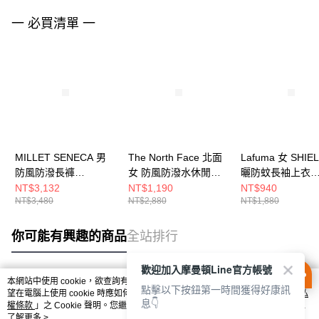
一 必買清單 一
MILLET SENECA 男
The North Face 北面
Lafuma 女 SHIE
防風防潑長褲
女 防風防潑水休閒短
曬防蚊長袖上衣
MIV10844N0247
褲 NF0A87YKLK5
LFV125726187
NT$3,132
NT$1,190
NT$940
NT$3,480
NT$2,880
NT$1,880
你可能有興趣的商品
全站排行
歡迎加入摩曼頓Line官方帳號
本網站中使用 cookie，欲查詢有關本網站使用 cookie 方式之詳情，及若您不希
點擊以下按鈕第一時間獲得好康訊
熱門標籤
望在電腦上使用 cookie 時應如何變更電腦的 cookie 設定，請參閱本網站「
隱私
息👇
權條款
」之 Cookie 聲明。您繼續使用本網站即表示您同意本公司得按本網站使
用條款之 Cookie 聲明使用 cookie。
了解更多 >