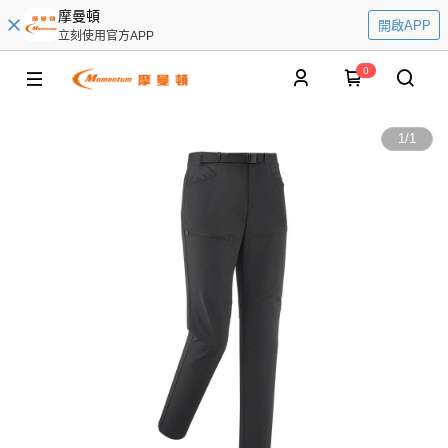
摩曼頓
開啟APP
立刻使用官方APP
0
1
/
1