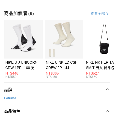
付款方式
信用卡一次付款
商品加價購 (9)
查看全部
信用卡分期付款
3 期 0 利率 每期
NT$1,160
21家銀行
合作金庫商業銀行
第一商業銀行
LINE Pay
華南商業銀行
彰化商業銀行
Apple Pay
上海商業儲蓄銀行
台北富邦商業銀行
國泰世華商業銀行
兆豐國際商業銀行
悠遊付
臺灣中小企業銀行
台中商業銀行
NIKE U J UNICORN
NIKE U NK ED CSH
NIKE NK HERIT
匯豐（台灣）商業銀行
華泰商業銀行
CRW 1PR -160 男女
CREW 2P-144
SMIT 男女 側背
全盈+PAY
聯邦商業銀行
遠東國際商業銀行
中統襪 FZ3393100
EMBRDY 男女 短統襪
BA5871010
NT$446
NT$365
NT$527
元大商業銀行
永豐商業銀行
NT$550
NT$450
NT$650
AFTEE先享後付
FZ3073133
玉山商業銀行
星展（台灣）商業銀行
相關說明
台新國際商業銀行
中國信託商業銀行
品牌
【關於「AFTEE先享後付」】
台灣樂天信用卡公司
AFTEE先享後付是「在收到商品之後才付款」的支付方式。 讓您購物簡單
運送方式
Lafuma
便利好安心！
１．簡單：不需註冊會員、不需綁卡、不需儲值。
7-11取貨(快速到店)
２．便利：只要手機號碼，簡訊認證，即可結帳。
商品特色
每筆NT$100，滿NT$1,500(含以上)免運費
３．安心：先確認商品／服務後，再付款。