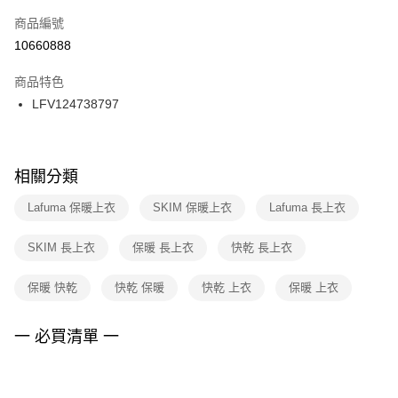
商品編號
宅配
【「AFTEE先享後付」結帳流程】
１．於結帳方式選擇「AFTEE先享後付」後，將跳轉至「AFTEE先享後付」
10660888
每筆NT$100，滿NT$1,500(含以上)免運費
結帳頁面，進行簡訊認證並確認金額後，即可完成結帳。
２．訂單成立數日內，您將收到繳費通知簡訊。
商品特色
付款後門市自取
３．收到繳費通知簡訊後14天內，點擊此簡訊中的連結，可透過四大超商／
LFV124738797
每筆NT$100，滿NT$1,500(含以上)免運費
ATM／網路銀行／等多元方式進行付款，方視為交易完成。
※ 請注意：結帳手續完成當下不需立刻繳費，但若您需要取消訂單，請聯絡
購買商品的店家。未經商家同意取消之訂單仍視為有效，需透過AFTEE先享
後付繳納相關費用。
※ 交易是否成功請以「AFTEE先享後付 」之結帳頁面顯示為準，若有關於
相關分類
是否繳費成功／繳費後需取消欲退款等相關疑問，請聯繫「AFTEE先享後付
客戶支援中心」
https://netprotections.freshdesk.com/support/home
Lafuma 保暖上衣
SKIM 保暖上衣
Lafuma 長上衣
【注意事項】
SKIM 長上衣
保暖 長上衣
快乾 長上衣
１．透過由恩沛科技股份有限公司提供之「AFTEE先享後付」服務完成之交
易，需依本服務之必要範圍內提供個人資料，並將交易相關給付款項請求債
權轉讓予恩沛科技股份有限公司。
保暖 快乾
快乾 保暖
快乾 上衣
保暖 上衣
２．關於個人資料處理事宜，請瀏覽以下網址：
https://aftee.tw/terms/#terms3
３．未成年的使用者請事先徵得法定代理人或監護人之同意方可使用
一 必買清單 一
「AFTEE先享後付」，若未經同意申辦者引起之損失，本公司不負相關責
任。
４．使用「AFTEE先享後付」時，將依據個別帳號之用戶狀況，依本公司即
時審查核予不同之上限額度；若仍有額度不足之情形，本公司將視審查結果