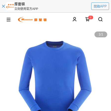
摩曼頓
開啟APP
立刻使用官方APP
0
1
/
1