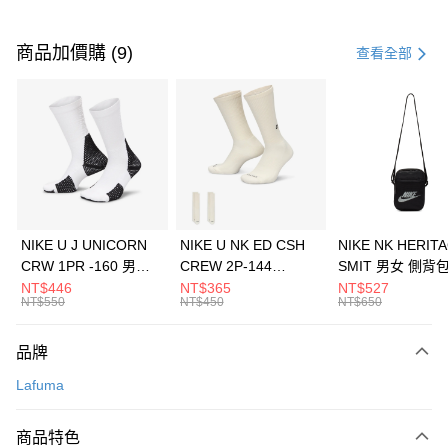
付款方式
信用卡一次付款
商品加價購 (9)
查看全部
信用卡分期付款
3 期 0 利率 每期
NT$560
21家銀行
合作金庫商業銀行
第一商業銀行
LINE Pay
華南商業銀行
彰化商業銀行
Apple Pay
上海商業儲蓄銀行
台北富邦商業銀行
國泰世華商業銀行
兆豐國際商業銀行
悠遊付
臺灣中小企業銀行
台中商業銀行
NIKE U J UNICORN
NIKE U NK ED CSH
NIKE NK HERIT
匯豐（台灣）商業銀行
華泰商業銀行
CRW 1PR -160 男女
CREW 2P-144
SMIT 男女 側背
全盈+PAY
聯邦商業銀行
遠東國際商業銀行
中統襪 FZ3393100
EMBRDY 男女 短統襪
BA5871010
NT$446
NT$365
NT$527
元大商業銀行
永豐商業銀行
NT$550
NT$450
NT$650
AFTEE先享後付
FZ3073133
玉山商業銀行
星展（台灣）商業銀行
相關說明
台新國際商業銀行
中國信託商業銀行
品牌
【關於「AFTEE先享後付」】
台灣樂天信用卡公司
AFTEE先享後付是「在收到商品之後才付款」的支付方式。 讓您購物簡單
運送方式
Lafuma
便利好安心！
１．簡單：不需註冊會員、不需綁卡、不需儲值。
7-11取貨(快速到店)
２．便利：只要手機號碼，簡訊認證，即可結帳。
商品特色
每筆NT$100，滿NT$1,500(含以上)免運費
３．安心：先確認商品／服務後，再付款。