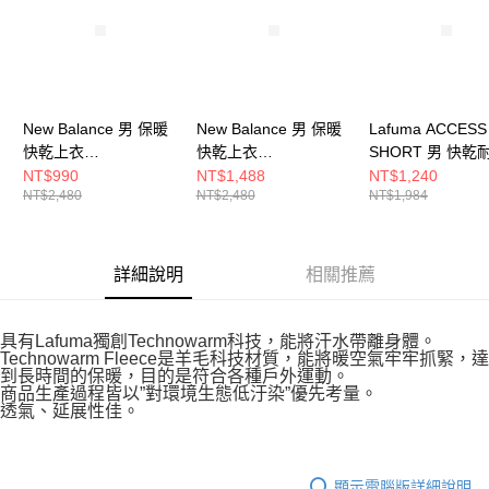
請求用戶進行身份認證。
５．嚴禁一人註冊多個帳號或使用他人資訊註冊。若發現惡意使用之情形，
恩沛科技股份有限公司將有權停止該用戶之使用額度並採取法律行動。
New Balance 男 保暖
New Balance 男 保暖
Lafuma ACCESS
快乾上衣
快乾上衣
SHORT 男 快乾
MT43204AG-F
MT43204BK-F
褲 LFV12450410
NT$990
NT$1,488
NT$1,240
NT$2,480
NT$2,480
NT$1,984
詳細說明
相關推薦
具有Lafuma獨創Technowarm科技，能將汗水帶離身體。
Technowarm Fleece是羊毛科技材質，能將暖空氣牢牢抓緊，達
到長時間的保暖，目的是符合各種戶外運動。
商品生產過程皆以”對環境生態低汙染”優先考量。
透氣、延展性佳。
顯示電腦版詳細說明