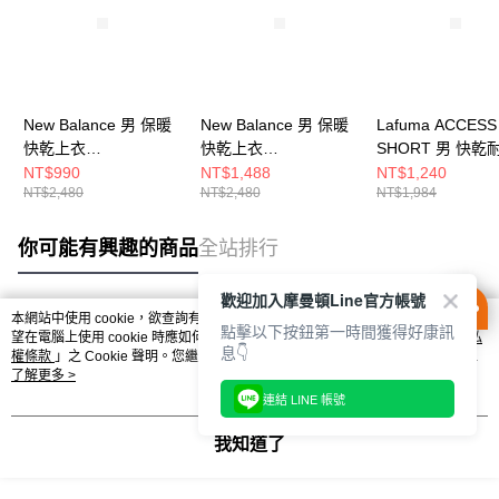
New Balance 男 保暖
New Balance 男 保暖
Lafuma ACCESS
快乾上衣
快乾上衣
SHORT 男 快乾
MT43204AG-F
MT43204BK-F
褲 LFV12450410
NT$990
NT$1,488
NT$1,240
NT$2,480
NT$2,480
NT$1,984
你可能有興趣的商品
全站排行
歡迎加入摩曼頓Line官方帳號
本網站中使用 cookie，欲查詢有關本網站使用 cookie 方式之詳情，及若您不希
點擊以下按鈕第一時間獲得好康訊
熱門標籤
望在電腦上使用 cookie 時應如何變更電腦的 cookie 設定，請參閱本網站「
隱私
息👇
權條款
」之 Cookie 聲明。您繼續使用本網站即表示您同意本公司得按本網站使
用條款之 Cookie 聲明使用 cookie。
了解更多 >
連結 LINE 帳號
我知道了