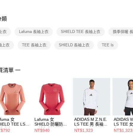
※ 交易是
是否繳費成
付客戶支
分類
【注意事
１．透過由
上衣
Lafuma 長袖上衣
SHIELD TEE 長袖上衣
換季保暖 
交易，需
求債權轉
２．關於
長袖上衣
TEE 長袖上衣
SHIELD 長袖上衣
TEE ls
https://aft
３．未成
「AFTE
任。
買清單 一
４．使用「
即時審查
結果請求
５．嚴禁
形，恩沛
動。
fuma 女
Lafuma 女
ADIDAS M Z.N.E.
ADIDAS W
IELD TEE LS
SHIELD 防曬防蚊
LS TEE 男 長袖上
LS TEE
袖上衣
長袖上衣
衣 KE4903
衣 KE490
$792
NT$940
NT$1,323
NT$1,323