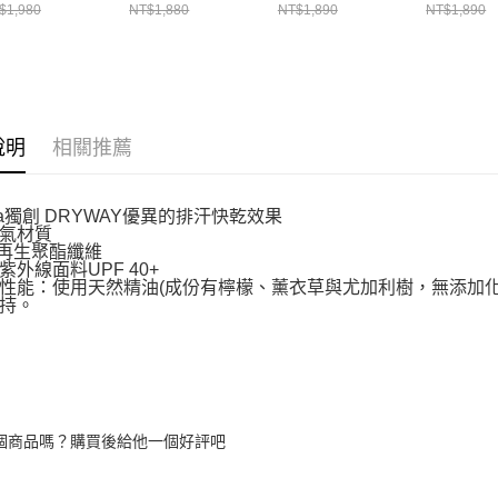
V124409929
LFV125726187
$1,980
NT$1,880
NT$1,890
NT$1,890
說明
相關推薦
uma獨創 DRYWAY優異的排汗快乾效果
氣材質
% 再生聚酯纖維
紫外線面料UPF 40+
性能：使用天然精油(成份有檸檬、薰衣草與尤加利樹，無添加化
持。
個商品嗎？購買後給他一個好評吧