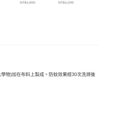
FQ4921121
NT$1,890
NT$2,290
NT$1,280
學物)加在布料上製成。防蚊效果經30次洗滌後