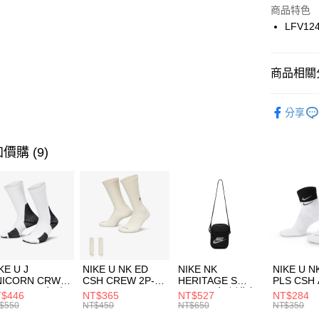
Apple Pay
上海商
商品特色
國泰世
LFV12
悠遊付
臺灣中
匯豐（
全盈+PAY
聯邦商
商品相關分
元大商
AFTEE先
玉山商
品牌
La
相關說明
分享
台新國
【關於「A
男性商品
台灣樂
AFTEE
便利好安
運動類型
運送方式
價購 (9)
１．簡單
２．便利
7-11取貨
３．安心
每筆NT$1
【「AFT
宅配
１．於結帳
付」結帳
每筆NT$1
２．訂單
３．收到繳
付款後門
KE U J
NIKE U NK ED
NIKE NK
NIKE U N
／ATM／
NICORN CRW
CSH CREW 2P-
HERITAGE S
PLS CSH 
每筆NT$1
※ 請注意
R -160 男女 中
144 EMBRDY 男
SMIT 男女 側背包
144 DBL
$446
NT$365
NT$527
NT$284
絡購買商品
襪 FZ3393100
女 短統襪
BA5871010
襪 DH405
$550
NT$450
NT$650
NT$350
先享後付
FZ3073133