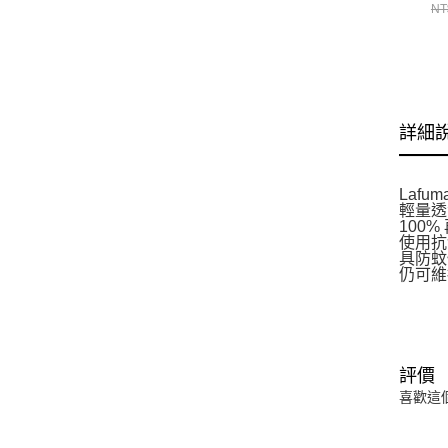
LF
NT
詳細
Laf
輕量透
100
使用抗
具防蚊
仍可維
評價
喜歡這