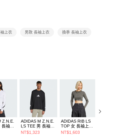
否成功請以「AFTEE先享後付 」之結帳頁面顯示為準，若有關於
功／繳費後需取消欲退款等相關疑問，請聯繫「AFTEE先享後
援中心」
https://netprotections.freshdesk.com/support/home
項】
恩沛科技股份有限公司提供之「AFTEE先享後付」服務完成之
長袖上衣
男款 長袖上衣
換季 長袖上衣
依本服務之必要範圍內提供個人資料，並將交易相關給付款項請
讓予恩沛科技股份有限公司。
個人資料處理事宜，請瀏覽以下網址：
ee.tw/terms/#terms3
年的使用者請事先徵得法定代理人或監護人之同意方可使用
E先享後付」，若未經同意申辦者引起之損失，本公司不負相關責
AFTEE先享後付」時，將依據個別帳號之用戶狀況，依本公司
核予不同之上限額度；若仍有額度不足之情形，本公司將視審查
用戶進行身份認證。
一人註冊多個帳號或使用他人資訊註冊。若發現惡意使用之情
科技股份有限公司將有權停止該用戶之使用額度並採取法律行
 Z.N.E.
ADIDAS M Z.N.E.
ADIDAS RIB LS
NIKE AS M NK
 女 長袖上
LS TEE 男 長袖上
TOP 女 長袖上衣
TEE M90 LS OC
6
衣 KE4902
JD0014
SP24 男 長袖上衣
NT$1,323
NT$1,603
NT$690