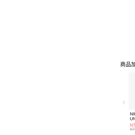
商品加
NI
U
1P
NT
統
NT