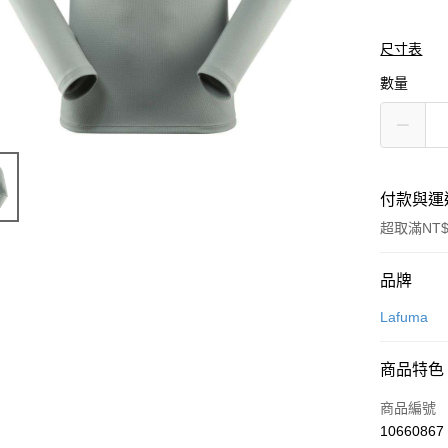
尺寸表
數量
付款與運
超取滿NT$
付款方式
品牌
信用卡一
Lafuma
信用卡分
商品特色
3 期 
商品編號
合作金
LINE Pay
10660867
華南商