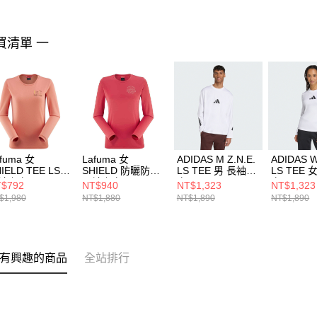
買清單 一
fuma 女
Lafuma 女
ADIDAS M Z.N.E.
ADIDAS W
IELD TEE LS
SHIELD 防曬防蚊
LS TEE 男 長袖上
LS TEE
袖上衣
長袖上衣
衣 KE4903
衣 KE490
$792
NT$940
NT$1,323
NT$1,323
V124409929
LFV125726187
$1,980
NT$1,880
NT$1,890
NT$1,890
有興趣的商品
全站排行