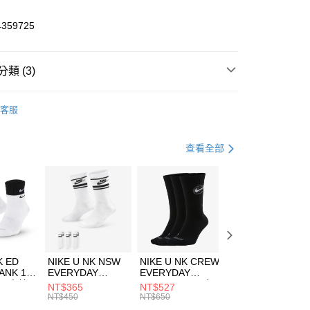
業儲蓄銀行
台北富邦商業銀行
華商業銀行
兆豐國際商業銀行
4359725
小企業銀行
台中商業銀行
台灣）商業銀行
華泰商業銀行
業銀行
遠東國際商業銀行
類 (3)
業銀行
永豐商業銀行
享後付
業銀行
星展（台灣）商業銀行
fuma
全系列服飾
客服
際商業銀行
中國信託商業銀行
FTEE先享後付」】
上衣
長袖上衣
天信用卡公司
先享後付是「在收到商品之後才付款」的支付方式。 讓您購物簡單
心！
登山健行
服飾
查看全部
：不需註冊會員、不需綁卡、不需儲值。
：只要手機號碼，簡訊認證，即可結帳。
(快速到店)
：先確認商品／服務後，再付款。
00，滿NT$1,500(含以上)免運費
EE先享後付」結帳流程】
方式選擇「AFTEE先享後付」後，將跳轉至「AFTEE先享後
頁面，進行簡訊認證並確認金額後，即可完成結帳。
00，滿NT$1,500(含以上)免運費
成立數日內，您將收到繳費通知簡訊。
費通知簡訊後14天內，點擊此簡訊中的連結，可透過四大超商
市自取
K ED
NIKE U NK NSW
NIKE U NK CREW
NIKE U NK
網路銀行／等多元方式進行付款，方視為交易完成。
ANK 1P
EVERYDAY
EVERYDAY
EVERYDAY LTW
00，滿NT$1,500(含以上)免運費
：結帳手續完成當下不需立刻繳費，但若您需要取消訂單，請聯
 男 中統
ESSENTIAL CR
BBALL 3PR 男女
ANKLE 3PR 男女
NT$365
NT$527
NT$365
的店家。未經商家同意取消之訂單仍視為有效，需透過AFTEE
8104
男女 短統襪
長統襪
踝襪 SX7677010
NT$450
NT$650
NT$450
繳納相關費用。
DX5089103
DA2123010