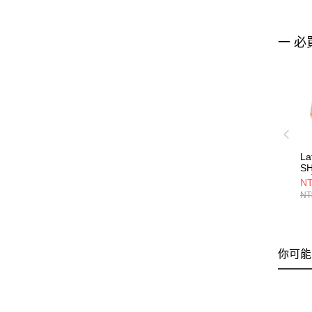
一 必
La
SH
長
NT
LF
NT
你可能