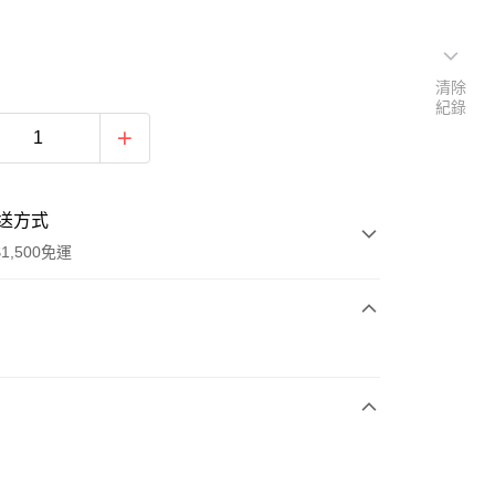
清除
紀錄
送方式
1,500免運
次付款
期付款
0 利率 每期
NT$660
21家銀行
庫商業銀行
第一商業銀行
業銀行
彰化商業銀行