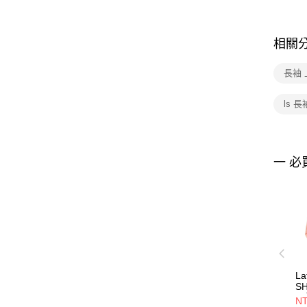
相關
長袖 
ls 
一 必
La
SH
長
NT