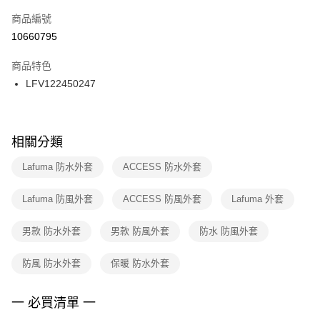
商品編號
宅配
【「AFTEE先享後付」結帳流程】
１．於結帳方式選擇「AFTEE先享後付」後，將跳轉至「AFTEE先享後付」
10660795
每筆NT$100，滿NT$1,500(含以上)免運費
結帳頁面，進行簡訊認證並確認金額後，即可完成結帳。
２．訂單成立數日內，您將收到繳費通知簡訊。
商品特色
付款後門市自取
３．收到繳費通知簡訊後14天內，點擊此簡訊中的連結，可透過四大超商／
LFV122450247
每筆NT$100，滿NT$1,500(含以上)免運費
ATM／網路銀行／等多元方式進行付款，方視為交易完成。
※ 請注意：結帳手續完成當下不需立刻繳費，但若您需要取消訂單，請聯絡
購買商品的店家。未經商家同意取消之訂單仍視為有效，需透過AFTEE先享
後付繳納相關費用。
※ 交易是否成功請以「AFTEE先享後付 」之結帳頁面顯示為準，若有關於
相關分類
是否繳費成功／繳費後需取消欲退款等相關疑問，請聯繫「AFTEE先享後付
客戶支援中心」
https://netprotections.freshdesk.com/support/home
Lafuma 防水外套
ACCESS 防水外套
【注意事項】
Lafuma 防風外套
ACCESS 防風外套
Lafuma 外套
１．透過由恩沛科技股份有限公司提供之「AFTEE先享後付」服務完成之交
易，需依本服務之必要範圍內提供個人資料，並將交易相關給付款項請求債
權轉讓予恩沛科技股份有限公司。
男款 防水外套
男款 防風外套
防水 防風外套
２．關於個人資料處理事宜，請瀏覽以下網址：
https://aftee.tw/terms/#terms3
防風 防水外套
保暖 防水外套
３．未成年的使用者請事先徵得法定代理人或監護人之同意方可使用
「AFTEE先享後付」，若未經同意申辦者引起之損失，本公司不負相關責
任。
一 必買清單 一
４．使用「AFTEE先享後付」時，將依據個別帳號之用戶狀況，依本公司即
時審查核予不同之上限額度；若仍有額度不足之情形，本公司將視審查結果