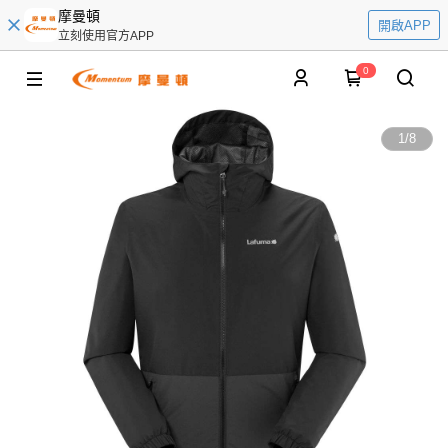
摩曼頓
開啟APP
立刻使用官方APP
0
1
/
8