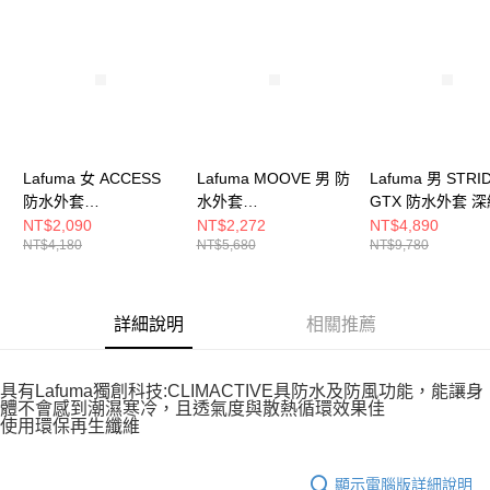
請求用戶進行身份認證。
５．嚴禁一人註冊多個帳號或使用他人資訊註冊。若發現惡意使用之情形，
恩沛科技股份有限公司將有權停止該用戶之使用額度並採取法律行動。
Lafuma 女 ACCESS
Lafuma MOOVE 男 防
Lafuma 男 STRI
防水外套
水外套
GTX 防水外套 深
LFV125329854
LFV118876766
防水外套
NT$2,090
NT$2,272
NT$4,890
NT$4,180
NT$5,680
NT$9,780
LFV12563L4244
詳細說明
相關推薦
具有Lafuma獨創科技:CLIMACTIVE具防水及防風功能，能讓身
體不會感到潮濕寒冷，且透氣度與散熱循環效果佳
使用環保再生纖維
顯示電腦版詳細說明