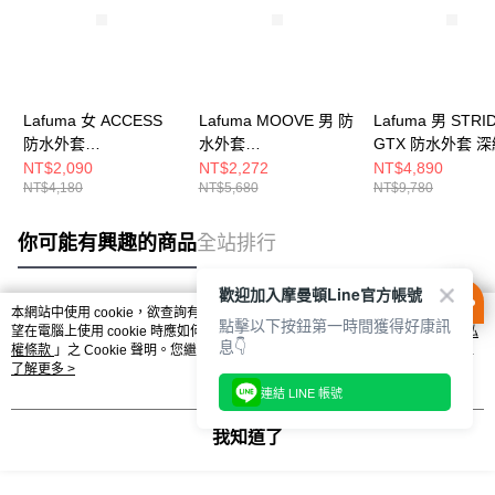
Lafuma 女 ACCESS
Lafuma MOOVE 男 防
Lafuma 男 STRI
防水外套
水外套
GTX 防水外套 深
LFV125329854
LFV118876766
防水外套
NT$2,090
NT$2,272
NT$4,890
NT$4,180
NT$5,680
NT$9,780
LFV12563L4244
你可能有興趣的商品
全站排行
歡迎加入摩曼頓Line官方帳號
本網站中使用 cookie，欲查詢有關本網站使用 cookie 方式之詳情，及若您不希
點擊以下按鈕第一時間獲得好康訊
熱門標籤
望在電腦上使用 cookie 時應如何變更電腦的 cookie 設定，請參閱本網站「
隱私
息👇
權條款
」之 Cookie 聲明。您繼續使用本網站即表示您同意本公司得按本網站使
用條款之 Cookie 聲明使用 cookie。
了解更多 >
連結 LINE 帳號
我知道了