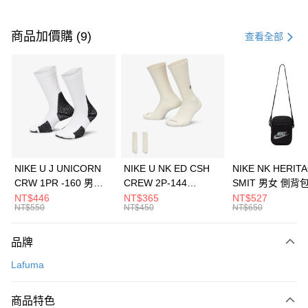
付款方式
信用卡一次付款
商品加價購 (9)
查看全部
信用卡分期付款
3 期 0 利率 每期
NT$1,426
21家銀行
合作金庫商業銀行
第一商業銀行
LINE Pay
華南商業銀行
彰化商業銀行
Apple Pay
上海商業儲蓄銀行
台北富邦商業銀行
國泰世華商業銀行
兆豐國際商業銀行
悠遊付
臺灣中小企業銀行
台中商業銀行
NIKE U J UNICORN
NIKE U NK ED CSH
NIKE NK HERIT
匯豐（台灣）商業銀行
華泰商業銀行
CRW 1PR -160 男女
CREW 2P-144
SMIT 男女 側背
全盈+PAY
聯邦商業銀行
遠東國際商業銀行
中統襪 FZ3393100
EMBRDY 男女 短統襪
BA5871010
NT$446
NT$365
NT$527
元大商業銀行
永豐商業銀行
NT$550
NT$450
NT$650
AFTEE先享後付
FZ3073133
玉山商業銀行
星展（台灣）商業銀行
相關說明
台新國際商業銀行
中國信託商業銀行
品牌
【關於「AFTEE先享後付」】
台灣樂天信用卡公司
AFTEE先享後付是「在收到商品之後才付款」的支付方式。 讓您購物簡單
運送方式
Lafuma
便利好安心！
１．簡單：不需註冊會員、不需綁卡、不需儲值。
7-11取貨(快速到店)
２．便利：只要手機號碼，簡訊認證，即可結帳。
商品特色
每筆NT$100，滿NT$1,500(含以上)免運費
３．安心：先確認商品／服務後，再付款。