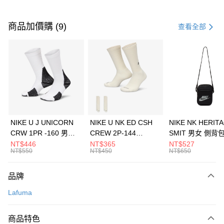
付款方式
信用卡一次付款
商品加價購 (9)
查看全部
信用卡分期付款
3 期 0 利率 每期
NT$1,160
21家銀行
合作金庫商業銀行
第一商業銀行
LINE Pay
華南商業銀行
彰化商業銀行
Apple Pay
上海商業儲蓄銀行
台北富邦商業銀行
國泰世華商業銀行
兆豐國際商業銀行
悠遊付
臺灣中小企業銀行
台中商業銀行
NIKE U J UNICORN
NIKE U NK ED CSH
NIKE NK HERIT
匯豐（台灣）商業銀行
華泰商業銀行
CRW 1PR -160 男女
CREW 2P-144
SMIT 男女 側背
全盈+PAY
聯邦商業銀行
遠東國際商業銀行
中統襪 FZ3393100
EMBRDY 男女 短統襪
BA5871010
NT$446
NT$365
NT$527
元大商業銀行
永豐商業銀行
NT$550
NT$450
NT$650
AFTEE先享後付
FZ3073133
玉山商業銀行
星展（台灣）商業銀行
相關說明
台新國際商業銀行
中國信託商業銀行
品牌
【關於「AFTEE先享後付」】
台灣樂天信用卡公司
AFTEE先享後付是「在收到商品之後才付款」的支付方式。 讓您購物簡單
運送方式
Lafuma
便利好安心！
１．簡單：不需註冊會員、不需綁卡、不需儲值。
7-11取貨(快速到店)
２．便利：只要手機號碼，簡訊認證，即可結帳。
商品特色
每筆NT$100，滿NT$1,500(含以上)免運費
３．安心：先確認商品／服務後，再付款。