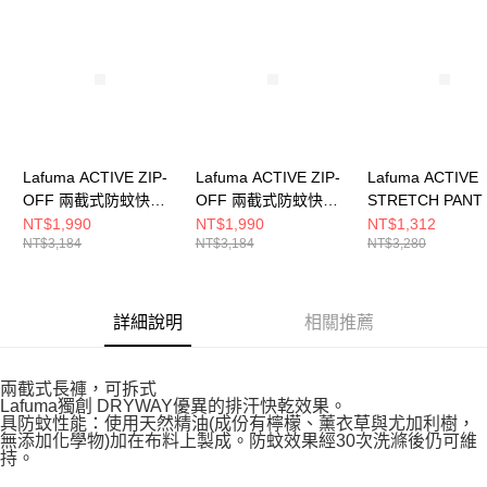
請求用戶進行身份認證。
５．嚴禁一人註冊多個帳號或使用他人資訊註冊。若發現惡意使用之情形，
恩沛科技股份有限公司將有權停止該用戶之使用額度並採取法律行動。
Lafuma ACTIVE ZIP-
Lafuma ACTIVE ZIP-
Lafuma ACTIVE
OFF 兩截式防蚊快排
OFF 兩截式防蚊快排
STRETCH PANT
長褲 女
長褲 男
乾長褲
NT$1,990
NT$1,990
NT$1,312
NT$3,184
NT$3,184
NT$3,280
LFV125495580
LFV125454101
LFV122867523
詳細說明
相關推薦
兩截式長褲，可拆式
Lafuma獨創 DRYWAY優異的排汗快乾效果。
具防蚊性能：使用天然精油(成份有檸檬、薰衣草與尤加利樹，
無添加化學物)加在布料上製成。防蚊效果經30次洗滌後仍可維
持。