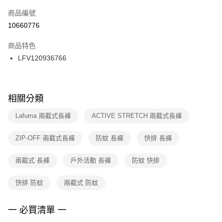
商品編號
宅配
【「AFTEE先享後付」結帳流程】
１．於結帳方式選擇「AFTEE先享後付」後，將跳轉至「AFTEE先享後付」
10660776
每筆NT$100，滿NT$1,500(含以上)免運費
結帳頁面，進行簡訊認證並確認金額後，即可完成結帳。
２．訂單成立數日內，您將收到繳費通知簡訊。
商品特色
付款後門市自取
３．收到繳費通知簡訊後14天內，點擊此簡訊中的連結，可透過四大超商／
LFV120936766
每筆NT$100，滿NT$1,500(含以上)免運費
ATM／網路銀行／等多元方式進行付款，方視為交易完成。
※ 請注意：結帳手續完成當下不需立刻繳費，但若您需要取消訂單，請聯絡
購買商品的店家。未經商家同意取消之訂單仍視為有效，需透過AFTEE先享
後付繳納相關費用。
※ 交易是否成功請以「AFTEE先享後付 」之結帳頁面顯示為準，若有關於
相關分類
是否繳費成功／繳費後需取消欲退款等相關疑問，請聯繫「AFTEE先享後付
客戶支援中心」
https://netprotections.freshdesk.com/support/home
Lafuma 兩截式長褲
ACTIVE STRETCH 兩截式長褲
【注意事項】
ZIP-OFF 兩截式長褲
防蚊 長褲
快排 長褲
１．透過由恩沛科技股份有限公司提供之「AFTEE先享後付」服務完成之交
易，需依本服務之必要範圍內提供個人資料，並將交易相關給付款項請求債
權轉讓予恩沛科技股份有限公司。
兩截式 長褲
戶外活動 長褲
防蚊 快排
２．關於個人資料處理事宜，請瀏覽以下網址：
https://aftee.tw/terms/#terms3
快排 防蚊
兩截式 防蚊
３．未成年的使用者請事先徵得法定代理人或監護人之同意方可使用
「AFTEE先享後付」，若未經同意申辦者引起之損失，本公司不負相關責
任。
一 必買清單 一
４．使用「AFTEE先享後付」時，將依據個別帳號之用戶狀況，依本公司即
時審查核予不同之上限額度；若仍有額度不足之情形，本公司將視審查結果