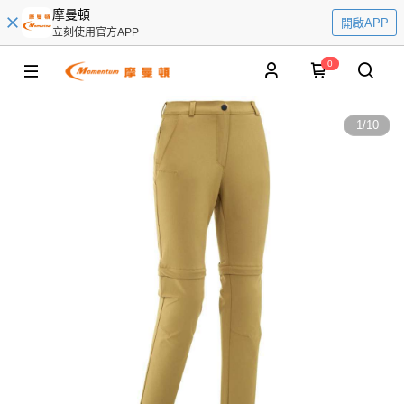
摩曼頓
開啟APP
立刻使用官方APP
0
1
/
10