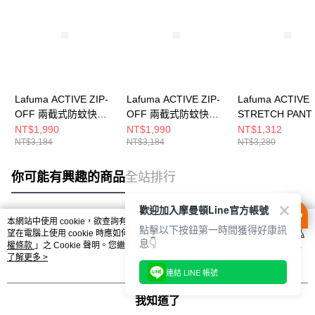
Lafuma ACTIVE ZIP-
Lafuma ACTIVE ZIP-
Lafuma ACTIVE
OFF 兩截式防蚊快排
OFF 兩截式防蚊快排
STRETCH PANT
長褲 女
長褲 男
乾長褲
NT$1,990
NT$1,990
NT$1,312
NT$3,184
NT$3,184
NT$3,280
LFV125495580
LFV125454101
LFV122867523
你可能有興趣的商品
全站排行
歡迎加入摩曼頓Line官方帳號
本網站中使用 cookie，欲查詢有關本網站使用 cookie 方式之詳情，及若您不希
點擊以下按鈕第一時間獲得好康訊
熱門標籤
望在電腦上使用 cookie 時應如何變更電腦的 cookie 設定，請參閱本網站「
隱私
息👇
權條款
」之 Cookie 聲明。您繼續使用本網站即表示您同意本公司得按本網站使
用條款之 Cookie 聲明使用 cookie。
了解更多 >
連結 LINE 帳號
我知道了