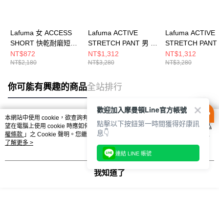
Lafuma 女 ACCESS
Lafuma ACTIVE
Lafuma ACTIVE
SHORT 快乾耐磨短褲
STRETCH PANT 男 快
STRETCH PANT
LFV124567523
乾長褲
乾長褲
NT$872
NT$1,312
NT$1,312
NT$2,180
NT$3,280
NT$3,280
LFV122867523
LFV122917523
你可能有興趣的商品
全站排行
歡迎加入摩曼頓Line官方帳號
本網站中使用 cookie，欲查詢有關本網站使用 cookie 方式之詳情，及若您不希
點擊以下按鈕第一時間獲得好康訊
熱門標籤
望在電腦上使用 cookie 時應如何變更電腦的 cookie 設定，請參閱本網站「
隱私
息👇
權條款
」之 Cookie 聲明。您繼續使用本網站即表示您同意本公司得按本網站使
用條款之 Cookie 聲明使用 cookie。
了解更多 >
連結 LINE 帳號
我知道了