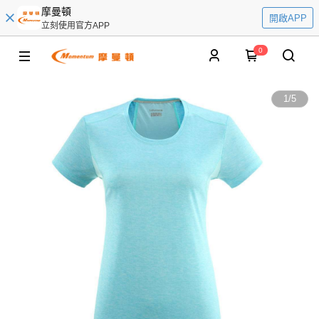
摩曼頓
開啟APP
立刻使用官方APP
0
1
/
5