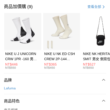
信用卡一次付款
商品加價購 (9)
查看全部
信用卡分期付款
3 期 0 利率 每期
NT$426
21家銀行
合作金庫商業銀行
第一商業銀行
LINE Pay
華南商業銀行
彰化商業銀行
Apple Pay
上海商業儲蓄銀行
台北富邦商業銀行
國泰世華商業銀行
兆豐國際商業銀行
悠遊付
臺灣中小企業銀行
台中商業銀行
NIKE U J UNICORN
NIKE U NK ED CSH
NIKE NK HERIT
匯豐（台灣）商業銀行
華泰商業銀行
CRW 1PR -160 男女
CREW 2P-144
SMIT 男女 側背
全盈+PAY
聯邦商業銀行
遠東國際商業銀行
中統襪 FZ3393100
EMBRDY 男女 短統襪
BA5871010
NT$446
NT$365
NT$527
元大商業銀行
永豐商業銀行
NT$550
NT$450
NT$650
AFTEE先享後付
FZ3073133
玉山商業銀行
星展（台灣）商業銀行
相關說明
台新國際商業銀行
中國信託商業銀行
品牌
【關於「AFTEE先享後付」】
台灣樂天信用卡公司
AFTEE先享後付是「在收到商品之後才付款」的支付方式。 讓您購物簡單
運送方式
Lafuma
便利好安心！
１．簡單：不需註冊會員、不需綁卡、不需儲值。
7-11取貨(快速到店)
２．便利：只要手機號碼，簡訊認證，即可結帳。
商品特色
每筆NT$100，滿NT$1,500(含以上)免運費
３．安心：先確認商品／服務後，再付款。
商品編號