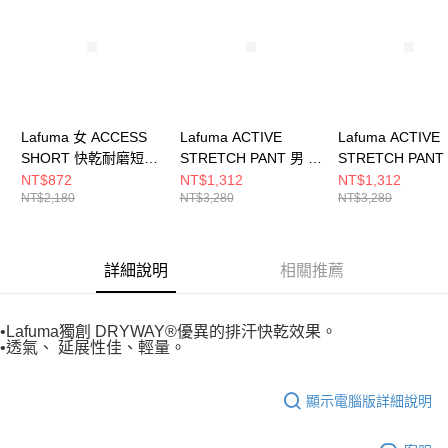
５．嚴禁一人註冊多個帳號或使用他人資訊註冊。若發現惡意使用之情形，
恩沛科技股份有限公司將有權停止該用戶之使用額度並採取法律行動。
Lafuma 女 ACCESS
Lafuma ACTIVE
Lafuma ACTIVE
SHORT 快乾耐磨短褲
STRETCH PANT 男 快
STRETCH PANT
LFV124567523
乾長褲
乾長褲
NT$872
NT$1,312
NT$1,312
NT$2,180
NT$3,280
NT$3,280
LFV122867523
LFV122917523
詳細說明
相關推薦
•Lafuma獨創 DRYWAY®優異的排汗快乾效果。
•透氣、 延展性佳、輕量。
顯示電腦版詳細說明