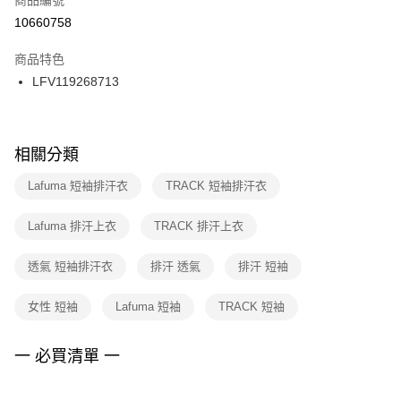
宅配
【「AFTEE先享後付」結帳流程】
１．於結帳方式選擇「AFTEE先享後付」後，將跳轉至「AFTEE先享後付」
10660758
每筆NT$100，滿NT$1,500(含以上)免運費
結帳頁面，進行簡訊認證並確認金額後，即可完成結帳。
２．訂單成立數日內，您將收到繳費通知簡訊。
商品特色
付款後門市自取
３．收到繳費通知簡訊後14天內，點擊此簡訊中的連結，可透過四大超商／
LFV119268713
每筆NT$100，滿NT$1,500(含以上)免運費
ATM／網路銀行／等多元方式進行付款，方視為交易完成。
※ 請注意：結帳手續完成當下不需立刻繳費，但若您需要取消訂單，請聯絡
購買商品的店家。未經商家同意取消之訂單仍視為有效，需透過AFTEE先享
後付繳納相關費用。
※ 交易是否成功請以「AFTEE先享後付 」之結帳頁面顯示為準，若有關於
相關分類
是否繳費成功／繳費後需取消欲退款等相關疑問，請聯繫「AFTEE先享後付
客戶支援中心」
https://netprotections.freshdesk.com/support/home
Lafuma 短袖排汗衣
TRACK 短袖排汗衣
【注意事項】
Lafuma 排汗上衣
TRACK 排汗上衣
１．透過由恩沛科技股份有限公司提供之「AFTEE先享後付」服務完成之交
易，需依本服務之必要範圍內提供個人資料，並將交易相關給付款項請求債
權轉讓予恩沛科技股份有限公司。
透氣 短袖排汗衣
排汗 透氣
排汗 短袖
２．關於個人資料處理事宜，請瀏覽以下網址：
https://aftee.tw/terms/#terms3
女性 短袖
Lafuma 短袖
TRACK 短袖
３．未成年的使用者請事先徵得法定代理人或監護人之同意方可使用
「AFTEE先享後付」，若未經同意申辦者引起之損失，本公司不負相關責
任。
一 必買清單 一
４．使用「AFTEE先享後付」時，將依據個別帳號之用戶狀況，依本公司即
時審查核予不同之上限額度；若仍有額度不足之情形，本公司將視審查結果
請求用戶進行身份認證。