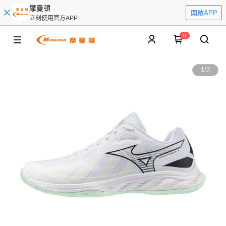
摩曼頓
開啟APP
立刻使用官方APP
0
1
/
2