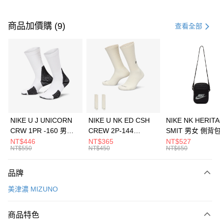
付款方式
信用卡一次付款
商品加價購 (9)
查看全部
信用卡分期付款
3 期 0 利率 每期
NT$1,160
21家銀行
合作金庫商業銀行
第一商業銀行
LINE Pay
華南商業銀行
彰化商業銀行
Apple Pay
上海商業儲蓄銀行
台北富邦商業銀行
國泰世華商業銀行
兆豐國際商業銀行
悠遊付
臺灣中小企業銀行
台中商業銀行
NIKE U J UNICORN
NIKE U NK ED CSH
NIKE NK HERIT
匯豐（台灣）商業銀行
華泰商業銀行
CRW 1PR -160 男女
CREW 2P-144
SMIT 男女 側背
全盈+PAY
聯邦商業銀行
遠東國際商業銀行
中統襪 FZ3393100
EMBRDY 男女 短統襪
BA5871010
NT$446
NT$365
NT$527
元大商業銀行
永豐商業銀行
NT$550
NT$450
NT$650
AFTEE先享後付
FZ3073133
玉山商業銀行
星展（台灣）商業銀行
相關說明
台新國際商業銀行
中國信託商業銀行
品牌
【關於「AFTEE先享後付」】
台灣樂天信用卡公司
AFTEE先享後付是「在收到商品之後才付款」的支付方式。 讓您購物簡單
運送方式
美津濃 MIZUNO
便利好安心！
１．簡單：不需註冊會員、不需綁卡、不需儲值。
7-11取貨(快速到店)
２．便利：只要手機號碼，簡訊認證，即可結帳。
商品特色
每筆NT$100，滿NT$1,500(含以上)免運費
３．安心：先確認商品／服務後，再付款。