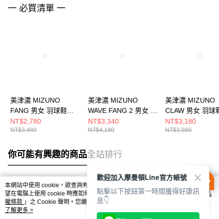
一 必買清單 一
美津濃 MIZUNO
美津濃 MIZUNO
美津濃 MIZUNO
FANG 男女 羽球鞋
WAVE FANG 2 男女 羽
CLAW 男女 羽球
71GA242325
球鞋 71GA231352
71GA244330
NT$2,780
NT$3,340
NT$3,180
NT$3,480
NT$4,180
NT$3,980
你可能有興趣的商品
全站排行
歡迎加入摩曼頓Line官方帳號
本網站中使用 cookie，欲查詢有關本網站使用 cookie 方式之詳情，及若您不希
點擊以下按鈕第一時間獲得好康訊
熱門標籤
望在電腦上使用 cookie 時應如何變更電腦的 cookie 設定，請參閱本網站「
隱私
息👇
權條款
」之 Cookie 聲明。您繼續使用本網站即表示您同意本公司得按本網站使
用條款之 Cookie 聲明使用 cookie。
了解更多 >