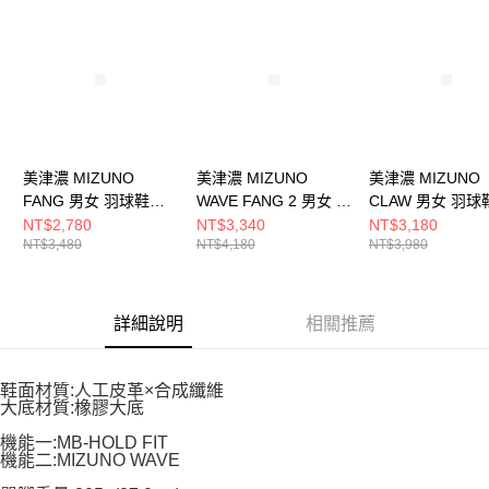
請求用戶進行身份認證。
５．嚴禁一人註冊多個帳號或使用他人資訊註冊。若發現惡意使用之情形，
恩沛科技股份有限公司將有權停止該用戶之使用額度並採取法律行動。
美津濃 MIZUNO
美津濃 MIZUNO
美津濃 MIZUNO
FANG 男女 羽球鞋
WAVE FANG 2 男女 羽
CLAW 男女 羽球
71GA242325
球鞋 71GA231352
71GA244330
NT$2,780
NT$3,340
NT$3,180
NT$3,480
NT$4,180
NT$3,980
詳細說明
相關推薦
鞋面材質:人工皮革×合成纖維
大底材質:橡膠大底
機能一:MB-HOLD FIT
機能二:MIZUNO WAVE