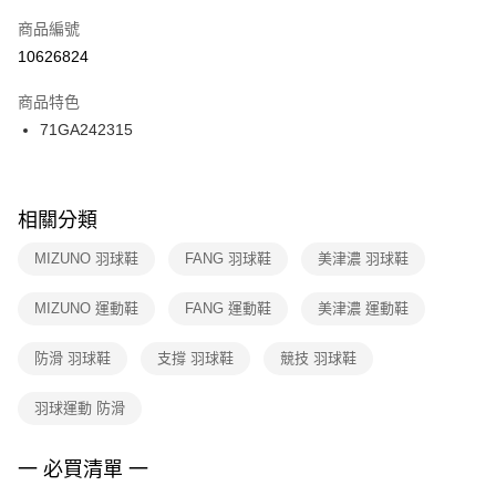
商品編號
宅配
【「AFTEE先享後付」結帳流程】
１．於結帳方式選擇「AFTEE先享後付」後，將跳轉至「AFTEE先享後付」
10626824
每筆NT$100，滿NT$1,500(含以上)免運費
結帳頁面，進行簡訊認證並確認金額後，即可完成結帳。
２．訂單成立數日內，您將收到繳費通知簡訊。
商品特色
付款後門市自取
３．收到繳費通知簡訊後14天內，點擊此簡訊中的連結，可透過四大超商／
71GA242315
每筆NT$100，滿NT$1,500(含以上)免運費
ATM／網路銀行／等多元方式進行付款，方視為交易完成。
※ 請注意：結帳手續完成當下不需立刻繳費，但若您需要取消訂單，請聯絡
購買商品的店家。未經商家同意取消之訂單仍視為有效，需透過AFTEE先享
後付繳納相關費用。
※ 交易是否成功請以「AFTEE先享後付 」之結帳頁面顯示為準，若有關於
相關分類
是否繳費成功／繳費後需取消欲退款等相關疑問，請聯繫「AFTEE先享後付
客戶支援中心」
https://netprotections.freshdesk.com/support/home
MIZUNO 羽球鞋
FANG 羽球鞋
美津濃 羽球鞋
【注意事項】
MIZUNO 運動鞋
FANG 運動鞋
美津濃 運動鞋
１．透過由恩沛科技股份有限公司提供之「AFTEE先享後付」服務完成之交
易，需依本服務之必要範圍內提供個人資料，並將交易相關給付款項請求債
權轉讓予恩沛科技股份有限公司。
防滑 羽球鞋
支撐 羽球鞋
競技 羽球鞋
２．關於個人資料處理事宜，請瀏覽以下網址：
https://aftee.tw/terms/#terms3
羽球運動 防滑
３．未成年的使用者請事先徵得法定代理人或監護人之同意方可使用
「AFTEE先享後付」，若未經同意申辦者引起之損失，本公司不負相關責
任。
一 必買清單 一
４．使用「AFTEE先享後付」時，將依據個別帳號之用戶狀況，依本公司即
時審查核予不同之上限額度；若仍有額度不足之情形，本公司將視審查結果