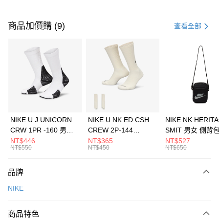
付款方式
信用卡一次付款
商品加價購 (9)
查看全部
信用卡分期付款
3 期 0 利率 每期
NT$2,233
21家銀行
合作金庫商業銀行
第一商業銀行
LINE Pay
華南商業銀行
彰化商業銀行
Apple Pay
上海商業儲蓄銀行
台北富邦商業銀行
國泰世華商業銀行
兆豐國際商業銀行
悠遊付
臺灣中小企業銀行
台中商業銀行
NIKE U J UNICORN
NIKE U NK ED CSH
NIKE NK HERIT
匯豐（台灣）商業銀行
華泰商業銀行
CRW 1PR -160 男女
CREW 2P-144
SMIT 男女 側背
全盈+PAY
聯邦商業銀行
遠東國際商業銀行
中統襪 FZ3393100
EMBRDY 男女 短統襪
BA5871010
NT$446
NT$365
NT$527
元大商業銀行
永豐商業銀行
NT$550
NT$450
NT$650
AFTEE先享後付
FZ3073133
玉山商業銀行
星展（台灣）商業銀行
相關說明
台新國際商業銀行
中國信託商業銀行
品牌
【關於「AFTEE先享後付」】
台灣樂天信用卡公司
AFTEE先享後付是「在收到商品之後才付款」的支付方式。 讓您購物簡單
運送方式
NIKE
便利好安心！
１．簡單：不需註冊會員、不需綁卡、不需儲值。
7-11取貨(快速到店)
２．便利：只要手機號碼，簡訊認證，即可結帳。
商品特色
每筆NT$100，滿NT$1,500(含以上)免運費
３．安心：先確認商品／服務後，再付款。