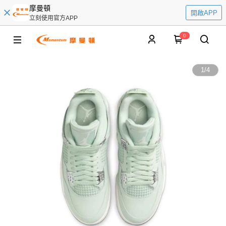
摩曼頓
開啟APP
立刻使用官方APP
0
1
/
4