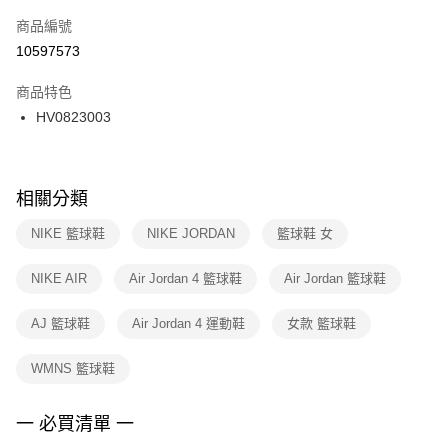
商品編號
宅配
【「AFTEE先享後付」結帳流程】
１．於結帳方式選擇「AFTEE先享後付」後，將跳轉至「AFTEE先享後付」
10597573
每筆NT$100，滿NT$1,500(含以上)免運費
結帳頁面，進行簡訊認證並確認金額後，即可完成結帳。
２．訂單成立數日內，您將收到繳費通知簡訊。
商品特色
付款後門市自取
３．收到繳費通知簡訊後14天內，點擊此簡訊中的連結，可透過四大超商／
HV0823003
每筆NT$100，滿NT$1,500(含以上)免運費
ATM／網路銀行／等多元方式進行付款，方視為交易完成。
※ 請注意：結帳手續完成當下不需立刻繳費，但若您需要取消訂單，請聯絡
購買商品的店家。未經商家同意取消之訂單仍視為有效，需透過AFTEE先享
後付繳納相關費用。
※ 交易是否成功請以「AFTEE先享後付 」之結帳頁面顯示為準，若有關於
相關分類
是否繳費成功／繳費後需取消欲退款等相關疑問，請聯繫「AFTEE先享後付
客戶支援中心」
https://netprotections.freshdesk.com/support/home
NIKE 籃球鞋
NIKE JORDAN
籃球鞋 女
【注意事項】
NIKE AIR
Air Jordan 4 籃球鞋
Air Jordan 籃球鞋
１．透過由恩沛科技股份有限公司提供之「AFTEE先享後付」服務完成之交
易，需依本服務之必要範圍內提供個人資料，並將交易相關給付款項請求債
權轉讓予恩沛科技股份有限公司。
AJ 籃球鞋
Air Jordan 4 運動鞋
女款 籃球鞋
２．關於個人資料處理事宜，請瀏覽以下網址：
https://aftee.tw/terms/#terms3
WMNS 籃球鞋
３．未成年的使用者請事先徵得法定代理人或監護人之同意方可使用
「AFTEE先享後付」，若未經同意申辦者引起之損失，本公司不負相關責
任。
一 必買清單 一
４．使用「AFTEE先享後付」時，將依據個別帳號之用戶狀況，依本公司即
時審查核予不同之上限額度；若仍有額度不足之情形，本公司將視審查結果