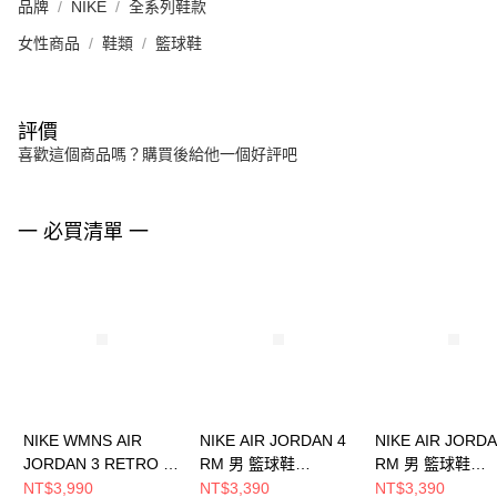
品牌
NIKE
全系列鞋款
女性商品
鞋類
籃球鞋
評價
喜歡這個商品嗎？購買後給他一個好評吧
一 必買清單 一
NIKE WMNS AIR
NIKE AIR JORDAN 4
NIKE AIR JORDA
JORDAN 3 RETRO 女
RM 男 籃球鞋
RM 男 籃球鞋
籃球鞋 CK9246100
FQ7939009
FQ7939104
NT$3,990
NT$3,390
NT$3,390