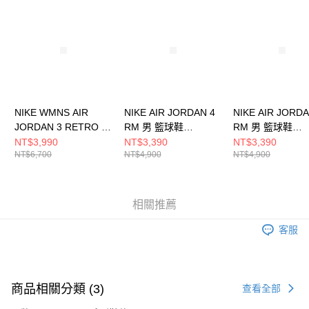
請求用戶進行身份認證。
５．嚴禁一人註冊多個帳號或使用他人資訊註冊。若發現惡意使用之情形，
恩沛科技股份有限公司將有權停止該用戶之使用額度並採取法律行動。
NIKE WMNS AIR
NIKE AIR JORDAN 4
NIKE AIR JORDA
JORDAN 3 RETRO 女
RM 男 籃球鞋
RM 男 籃球鞋
籃球鞋 CK9246100
FQ7939009
FQ7939104
NT$3,990
NT$3,390
NT$3,390
NT$6,700
NT$4,900
NT$4,900
相關推薦
客服
商品相關分類 (3)
查看全部