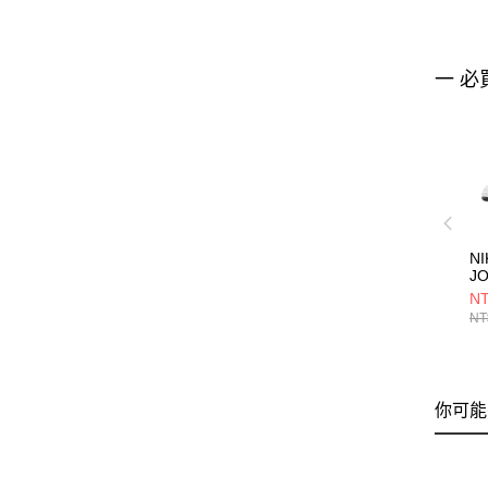
一 必
NI
J
RE
NT
大
NT
H
你可能