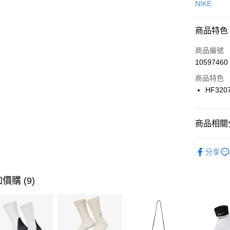
信用卡一
NIKE
信用卡分
商品特色
3 期 
商品編號
合作金
LINE Pay
10597460
華南商
Apple Pay
上海商
商品特色
國泰世
HF320
悠遊付
臺灣中
匯豐（
全盈+PAY
聯邦商
商品相關分
元大商
AFTEE先
玉山商
品牌
NI
相關說明
分享
台新國
【關於「A
兒童/青少
台灣樂
AFTEE
便利好安
運動類型
運送方式
價購 (9)
１．簡單
２．便利
促銷活動
7-11取貨
３．安心
每筆NT$1
【「AFT