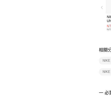
NI
U
1P
NT
統
NT
相關
NIK
NIK
一 必