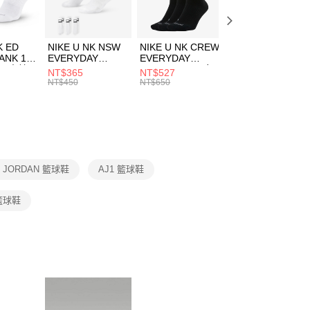
方式選擇「AFTEE先享後付」後，將跳轉至「AFTEE先享後
頁面，進行簡訊認證並確認金額後，即可完成結帳。
00，滿NT$1,500(含以上)免運費
成立數日內，您將收到繳費通知簡訊。
費通知簡訊後14天內，點擊此簡訊中的連結，可透過四大超商
市自取
K ED
NIKE U NK NSW
NIKE U NK CREW
NIKE U NK
網路銀行／等多元方式進行付款，方視為交易完成。
ANK 1P
EVERYDAY
EVERYDAY
EVERYDAY LTW
00，滿NT$1,500(含以上)免運費
：結帳手續完成當下不需立刻繳費，但若您需要取消訂單，請聯
 男 中統
ESSENTIAL CR
BBALL 3PR 男女
ANKLE 3PR 男女
NT$365
NT$527
NT$365
的店家。未經商家同意取消之訂單仍視為有效，需透過AFTEE
8104
男女 短統襪
長統襪
踝襪 SX7677010
NT$450
NT$650
NT$450
繳納相關費用。
DX5089103
DA2123010
否成功請以「AFTEE先享後付 」之結帳頁面顯示為準，若有關於
功／繳費後需取消欲退款等相關疑問，請聯繫「AFTEE先享後
援中心」
https://netprotections.freshdesk.com/support/home
項】
恩沛科技股份有限公司提供之「AFTEE先享後付」服務完成之
R JORDAN 籃球鞋
AJ1 籃球鞋
依本服務之必要範圍內提供個人資料，並將交易相關給付款項請
讓予恩沛科技股份有限公司。
個人資料處理事宜，請瀏覽以下網址：
籃球鞋
ee.tw/terms/#terms3
年的使用者請事先徵得法定代理人或監護人之同意方可使用
E先享後付」，若未經同意申辦者引起之損失，本公司不負相關責
AFTEE先享後付」時，將依據個別帳號之用戶狀況，依本公司
核予不同之上限額度；若仍有額度不足之情形，本公司將視審查
用戶進行身份認證。
一人註冊多個帳號或使用他人資訊註冊。若發現惡意使用之情