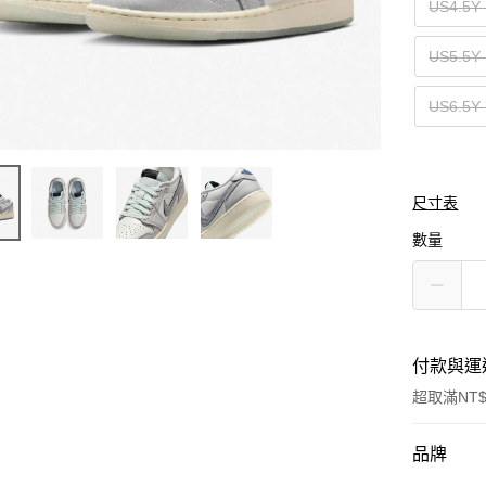
US4.5
US5.5
US6.5
尺寸表
數量
付款與運
超取滿NT$
付款方式
品牌