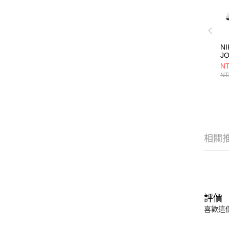
NI
J
RE
NT
大
NT
H
相關
評價
喜歡這