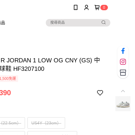
0
商品
AIR JORDAN 1 LOW OG CNY (GS) 中
鞋 HF3207100
1,500免運
390
Y（22.5cm）
US4Y（23cm）