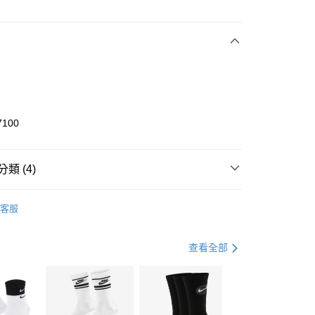
次付款
期付款
0 利率 每期
NT$1,333
21家銀行
庫商業銀行
第一商業銀行
業銀行
彰化商業銀行
業儲蓄銀行
台北富邦商業銀行
華商業銀行
兆豐國際商業銀行
7100
小企業銀行
台中商業銀行
台灣）商業銀行
華泰商業銀行
業銀行
遠東國際商業銀行
類 (4)
業銀行
永豐商業銀行
享後付
業銀行
星展（台灣）商業銀行
KE
全系列鞋款
客服
際商業銀行
中國信託商業銀行
FTEE先享後付」】
年
鞋類
籃球鞋
天信用卡公司
先享後付是「在收到商品之後才付款」的支付方式。 讓您購物簡單
心！
籃球
鞋
查看全部
：不需註冊會員、不需綁卡、不需儲值。
：只要手機號碼，簡訊認證，即可結帳。
兒童/青少年｜鞋服6折起
(快速到店)
：先確認商品／服務後，再付款。
00，滿NT$1,500(含以上)免運費
EE先享後付」結帳流程】