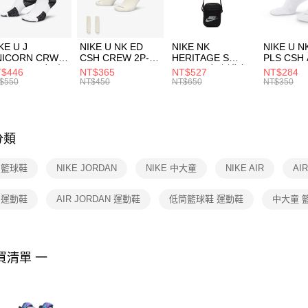
宅配
１．於結帳
付」結帳
每筆NT$1
２．訂單
３．收到繳
付款後門
KE U J
NIKE U NK ED
NIKE NK
NIKE U N
／ATM／
NICORN CRW
CSH CREW 2P-
HERITAGE S
PLS CSH 
每筆NT$1
※ 請注意
R -160 男女 中
144 EMBRDY 男
SMIT 男女 側背包
144 DBL
$446
NT$365
NT$527
NT$284
絡購買商品
襪 FZ3393100
女 短統襪
BA5871010
襪 DH405
$550
NT$450
NT$650
NT$350
先享後付
FZ3073133
※ 交易是
是否繳費成
付客戶支
分類
【注意事
１．透過由
E 籃球鞋
NIKE JORDAN
NIKE 中大童
NIKE AIR
AI
交易，需
求債權轉
２．關於
E 運動鞋
AIR JORDAN 運動鞋
低筒籃球鞋 運動鞋
中大童 
https://aft
３．未成
「AFTE
任。
買清單 一
４．使用「
即時審查
結果請求
５．嚴禁