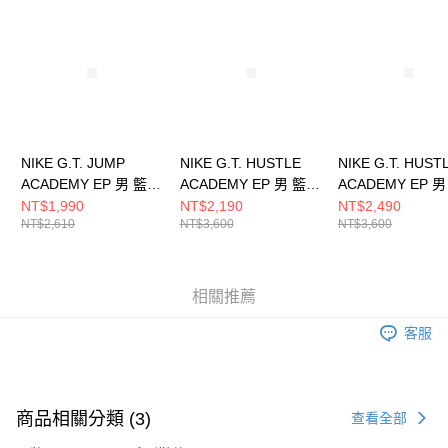
請求用戶進行身份認證。
５．嚴禁一人註冊多個帳號或使用他人資訊註冊。若發現惡意使用之情形，
恩沛科技股份有限公司將有權停止該用戶之使用額度並採取法律行動。
NIKE G.T. JUMP
NIKE G.T. HUSTLE
NIKE G.T. HUST
ACADEMY EP 男 籃球
ACADEMY EP 男 籃球
ACADEMY EP 
鞋 HF1804004
鞋 FJ7808003
鞋 FJ7808103
NT$1,990
NT$2,190
NT$2,490
NT$2,610
NT$3,600
NT$3,600
相關推薦
客服
商品相關分類 (3)
查看全部