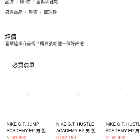
品牌
NIKE
全系列鞋款
男性商品
鞋類
籃球鞋
評價
喜歡這個商品嗎？購買後給他一個好評吧
一 必買清單 一
NIKE G.T. JUMP
NIKE G.T. HUSTLE
NIKE G.T. HUST
ACADEMY EP 男 籃球
ACADEMY EP 男 籃球
ACADEMY EP 
鞋 HF1804004
鞋 FJ7808003
鞋 FJ7808103
NT$1,990
NT$2,190
NT$2,490