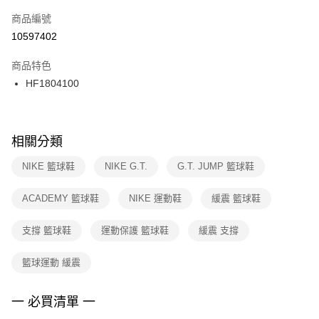
商品編號
宅配
【「AFTEE先享後付」結帳流程】
１．於結帳方式選擇「AFTEE先享後付」後，將跳轉至「AFTEE先享後付」
10597402
每筆NT$100，滿NT$1,500(含以上)免運費
結帳頁面，進行簡訊認證並確認金額後，即可完成結帳。
２．訂單成立數日內，您將收到繳費通知簡訊。
商品特色
付款後門市自取
３．收到繳費通知簡訊後14天內，點擊此簡訊中的連結，可透過四大超商／
HF1804100
每筆NT$100，滿NT$1,500(含以上)免運費
ATM／網路銀行／等多元方式進行付款，方視為交易完成。
※ 請注意：結帳手續完成當下不需立刻繳費，但若您需要取消訂單，請聯絡
購買商品的店家。未經商家同意取消之訂單仍視為有效，需透過AFTEE先享
後付繳納相關費用。
※ 交易是否成功請以「AFTEE先享後付 」之結帳頁面顯示為準，若有關於
相關分類
是否繳費成功／繳費後需取消欲退款等相關疑問，請聯繫「AFTEE先享後付
客戶支援中心」
https://netprotections.freshdesk.com/support/home
NIKE 籃球鞋
NIKE G.T.
G.T. JUMP 籃球鞋
【注意事項】
ACADEMY 籃球鞋
NIKE 運動鞋
緩震 籃球鞋
１．透過由恩沛科技股份有限公司提供之「AFTEE先享後付」服務完成之交
易，需依本服務之必要範圍內提供個人資料，並將交易相關給付款項請求債
權轉讓予恩沛科技股份有限公司。
支撐 籃球鞋
運動保護 籃球鞋
緩震 支撐
２．關於個人資料處理事宜，請瀏覽以下網址：
https://aftee.tw/terms/#terms3
籃球運動 緩震
３．未成年的使用者請事先徵得法定代理人或監護人之同意方可使用
「AFTEE先享後付」，若未經同意申辦者引起之損失，本公司不負相關責
任。
一 必買清單 一
４．使用「AFTEE先享後付」時，將依據個別帳號之用戶狀況，依本公司即
時審查核予不同之上限額度；若仍有額度不足之情形，本公司將視審查結果