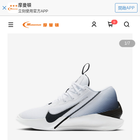
摩曼頓
開啟APP
立刻使用官方APP
0
1
/
7