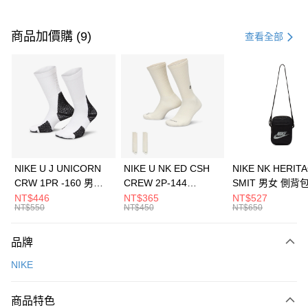
付款方式
信用卡一次付款
商品加價購 (9)
查看全部
信用卡分期付款
3 期 0 利率 每期
NT$966
21家銀行
合作金庫商業銀行
第一商業銀行
LINE Pay
華南商業銀行
彰化商業銀行
Apple Pay
上海商業儲蓄銀行
台北富邦商業銀行
國泰世華商業銀行
兆豐國際商業銀行
悠遊付
臺灣中小企業銀行
台中商業銀行
NIKE U J UNICORN
NIKE U NK ED CSH
NIKE NK HERIT
匯豐（台灣）商業銀行
華泰商業銀行
CRW 1PR -160 男女
CREW 2P-144
SMIT 男女 側背
全盈+PAY
聯邦商業銀行
遠東國際商業銀行
中統襪 FZ3393100
EMBRDY 男女 短統襪
BA5871010
NT$446
NT$365
NT$527
元大商業銀行
永豐商業銀行
NT$550
NT$450
NT$650
AFTEE先享後付
FZ3073133
玉山商業銀行
星展（台灣）商業銀行
相關說明
台新國際商業銀行
中國信託商業銀行
品牌
【關於「AFTEE先享後付」】
台灣樂天信用卡公司
AFTEE先享後付是「在收到商品之後才付款」的支付方式。 讓您購物簡單
運送方式
NIKE
便利好安心！
１．簡單：不需註冊會員、不需綁卡、不需儲值。
7-11取貨(快速到店)
２．便利：只要手機號碼，簡訊認證，即可結帳。
商品特色
每筆NT$100，滿NT$1,500(含以上)免運費
３．安心：先確認商品／服務後，再付款。