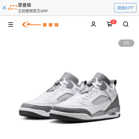
摩曼頓
開啟APP
立刻使用官方APP
0
1
/
5