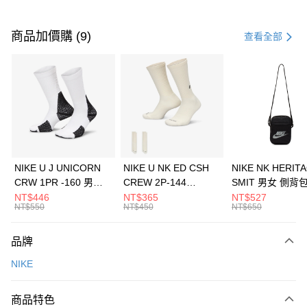
付款方式
信用卡一次付款
商品加價購 (9)
查看全部
信用卡分期付款
3 期 0 利率 每期
NT$1,800
21家銀行
合作金庫商業銀行
第一商業銀行
LINE Pay
華南商業銀行
彰化商業銀行
Apple Pay
上海商業儲蓄銀行
台北富邦商業銀行
國泰世華商業銀行
兆豐國際商業銀行
悠遊付
臺灣中小企業銀行
台中商業銀行
NIKE U J UNICORN
NIKE U NK ED CSH
NIKE NK HERIT
匯豐（台灣）商業銀行
華泰商業銀行
CRW 1PR -160 男女
CREW 2P-144
SMIT 男女 側背
全盈+PAY
聯邦商業銀行
遠東國際商業銀行
中統襪 FZ3393100
EMBRDY 男女 短統襪
BA5871010
NT$446
NT$365
NT$527
元大商業銀行
永豐商業銀行
NT$550
NT$450
NT$650
AFTEE先享後付
FZ3073133
玉山商業銀行
星展（台灣）商業銀行
相關說明
台新國際商業銀行
中國信託商業銀行
品牌
【關於「AFTEE先享後付」】
台灣樂天信用卡公司
AFTEE先享後付是「在收到商品之後才付款」的支付方式。 讓您購物簡單
運送方式
NIKE
便利好安心！
１．簡單：不需註冊會員、不需綁卡、不需儲值。
7-11取貨(快速到店)
２．便利：只要手機號碼，簡訊認證，即可結帳。
商品特色
每筆NT$100，滿NT$1,500(含以上)免運費
３．安心：先確認商品／服務後，再付款。