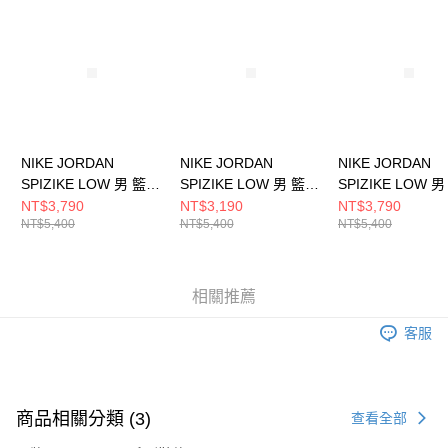
請求用戶進行身份認證。
５．嚴禁一人註冊多個帳號或使用他人資訊註冊。若發現惡意使用之情形，
恩沛科技股份有限公司將有權停止該用戶之使用額度並採取法律行動。
NIKE JORDAN
NIKE JORDAN
NIKE JORDAN
SPIZIKE LOW 男 籃球
SPIZIKE LOW 男 籃球
SPIZIKE LOW 
鞋 FQ1759116
鞋 HV6528100
鞋 FQ1759110
NT$3,790
NT$3,190
NT$3,790
NT$5,400
NT$5,400
NT$5,400
相關推薦
客服
商品相關分類 (3)
查看全部