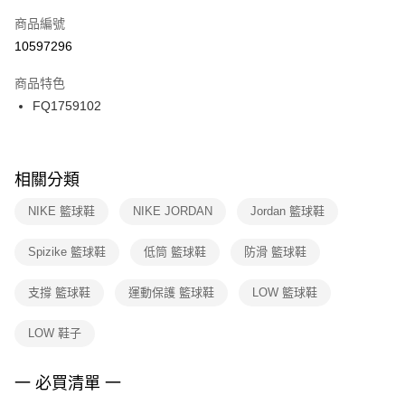
商品編號
宅配
【「AFTEE先享後付」結帳流程】
１．於結帳方式選擇「AFTEE先享後付」後，將跳轉至「AFTEE先享後付」
10597296
每筆NT$100，滿NT$1,500(含以上)免運費
結帳頁面，進行簡訊認證並確認金額後，即可完成結帳。
２．訂單成立數日內，您將收到繳費通知簡訊。
商品特色
付款後門市自取
３．收到繳費通知簡訊後14天內，點擊此簡訊中的連結，可透過四大超商／
FQ1759102
每筆NT$100，滿NT$1,500(含以上)免運費
ATM／網路銀行／等多元方式進行付款，方視為交易完成。
※ 請注意：結帳手續完成當下不需立刻繳費，但若您需要取消訂單，請聯絡
購買商品的店家。未經商家同意取消之訂單仍視為有效，需透過AFTEE先享
後付繳納相關費用。
※ 交易是否成功請以「AFTEE先享後付 」之結帳頁面顯示為準，若有關於
相關分類
是否繳費成功／繳費後需取消欲退款等相關疑問，請聯繫「AFTEE先享後付
客戶支援中心」
https://netprotections.freshdesk.com/support/home
NIKE 籃球鞋
NIKE JORDAN
Jordan 籃球鞋
【注意事項】
Spizike 籃球鞋
低筒 籃球鞋
防滑 籃球鞋
１．透過由恩沛科技股份有限公司提供之「AFTEE先享後付」服務完成之交
易，需依本服務之必要範圍內提供個人資料，並將交易相關給付款項請求債
權轉讓予恩沛科技股份有限公司。
支撐 籃球鞋
運動保護 籃球鞋
LOW 籃球鞋
２．關於個人資料處理事宜，請瀏覽以下網址：
https://aftee.tw/terms/#terms3
LOW 鞋子
３．未成年的使用者請事先徵得法定代理人或監護人之同意方可使用
「AFTEE先享後付」，若未經同意申辦者引起之損失，本公司不負相關責
任。
一 必買清單 一
４．使用「AFTEE先享後付」時，將依據個別帳號之用戶狀況，依本公司即
時審查核予不同之上限額度；若仍有額度不足之情形，本公司將視審查結果