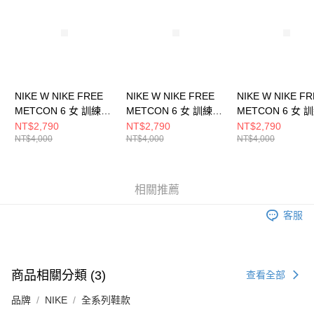
５．嚴禁一人註冊多個帳號或使用他人資訊註冊。若發現惡意使用之情形，
恩沛科技股份有限公司將有權停止該用戶之使用額度並採取法律行動。
NIKE W NIKE FREE
NIKE W NIKE FREE
NIKE W NIKE F
METCON 6 女 訓練鞋
METCON 6 女 訓練鞋
METCON 6 女 
FJ7126012
FJ7126001
FJ7126112
NT$2,790
NT$2,790
NT$2,790
NT$4,000
NT$4,000
NT$4,000
相關推薦
客服
商品相關分類 (3)
查看全部
品牌
NIKE
全系列鞋款