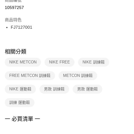
宅配
【「AFTEE先享後付」結帳流程】
１．於結帳方式選擇「AFTEE先享後付」後，將跳轉至「AFTEE先享後付」
10597257
每筆NT$100，滿NT$1,500(含以上)免運費
結帳頁面，進行簡訊認證並確認金額後，即可完成結帳。
２．訂單成立數日內，您將收到繳費通知簡訊。
商品特色
付款後門市自取
３．收到繳費通知簡訊後14天內，點擊此簡訊中的連結，可透過四大超商／
FJ7127001
每筆NT$100，滿NT$1,500(含以上)免運費
ATM／網路銀行／等多元方式進行付款，方視為交易完成。
※ 請注意：結帳手續完成當下不需立刻繳費，但若您需要取消訂單，請聯絡
購買商品的店家。未經商家同意取消之訂單仍視為有效，需透過AFTEE先享
後付繳納相關費用。
※ 交易是否成功請以「AFTEE先享後付 」之結帳頁面顯示為準，若有關於
相關分類
是否繳費成功／繳費後需取消欲退款等相關疑問，請聯繫「AFTEE先享後付
客戶支援中心」
https://netprotections.freshdesk.com/support/home
NIKE METCON
NIKE FREE
NIKE 訓練鞋
【注意事項】
FREE METCON 訓練鞋
METCON 訓練鞋
１．透過由恩沛科技股份有限公司提供之「AFTEE先享後付」服務完成之交
易，需依本服務之必要範圍內提供個人資料，並將交易相關給付款項請求債
權轉讓予恩沛科技股份有限公司。
NIKE 運動鞋
男款 訓練鞋
男款 運動鞋
２．關於個人資料處理事宜，請瀏覽以下網址：
https://aftee.tw/terms/#terms3
訓練 運動鞋
３．未成年的使用者請事先徵得法定代理人或監護人之同意方可使用
「AFTEE先享後付」，若未經同意申辦者引起之損失，本公司不負相關責
任。
一 必買清單 一
４．使用「AFTEE先享後付」時，將依據個別帳號之用戶狀況，依本公司即
時審查核予不同之上限額度；若仍有額度不足之情形，本公司將視審查結果
請求用戶進行身份認證。