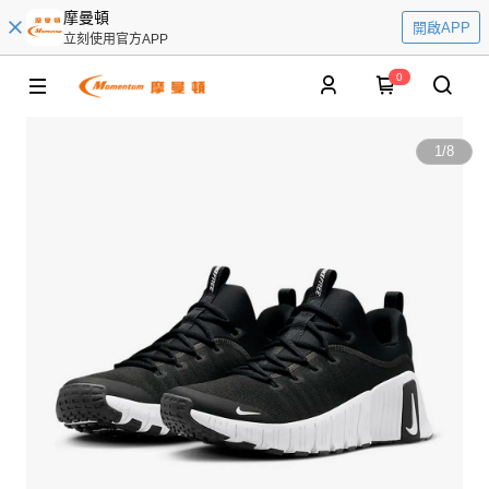
摩曼頓
開啟APP
立刻使用官方APP
0
1
/
8