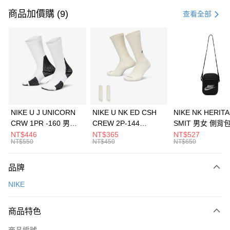
信用卡一次付款
商品加價購 (9)
查看全部
信用卡分期付款
3 期 0 利率 每期
NT$1,266
21家銀行
合作金庫商業銀行
第一商業銀行
LINE Pay
華南商業銀行
彰化商業銀行
Apple Pay
上海商業儲蓄銀行
台北富邦商業銀行
國泰世華商業銀行
兆豐國際商業銀行
悠遊付
臺灣中小企業銀行
台中商業銀行
NIKE U J UNICORN
NIKE U NK ED CSH
NIKE NK HERIT
匯豐（台灣）商業銀行
華泰商業銀行
CRW 1PR -160 男女
CREW 2P-144
SMIT 男女 側背
全盈+PAY
聯邦商業銀行
遠東國際商業銀行
中統襪 FZ3393100
EMBRDY 男女 短統襪
BA5871010
NT$446
NT$365
NT$527
元大商業銀行
永豐商業銀行
NT$550
NT$450
NT$650
AFTEE先享後付
FZ3073133
玉山商業銀行
星展（台灣）商業銀行
相關說明
台新國際商業銀行
中國信託商業銀行
品牌
【關於「AFTEE先享後付」】
台灣樂天信用卡公司
AFTEE先享後付是「在收到商品之後才付款」的支付方式。 讓您購物簡單
運送方式
NIKE
便利好安心！
１．簡單：不需註冊會員、不需綁卡、不需儲值。
7-11取貨(快速到店)
２．便利：只要手機號碼，簡訊認證，即可結帳。
商品特色
每筆NT$100，滿NT$1,500(含以上)免運費
３．安心：先確認商品／服務後，再付款。
商品編號