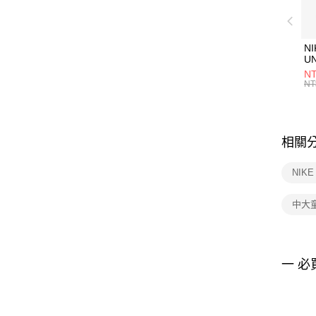
NI
U
1P
NT
統
NT
相關
NIK
中大
一 必