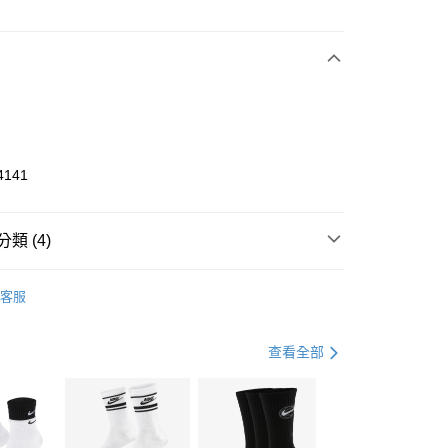
次付款
期付款
0 利率 每期
NT$1,266
21家銀行
庫商業銀行
第一商業銀行
業銀行
彰化商業銀行
業儲蓄銀行
台北富邦商業銀行
華商業銀行
兆豐國際商業銀行
4141
小企業銀行
台中商業銀行
台灣）商業銀行
華泰商業銀行
業銀行
遠東國際商業銀行
類 (4)
業銀行
永豐商業銀行
享後付
業銀行
星展（台灣）商業銀行
KE
全系列鞋款
客服
際商業銀行
中國信託商業銀行
FTEE先享後付」】
年
鞋類
籃球鞋
天信用卡公司
先享後付是「在收到商品之後才付款」的支付方式。 讓您購物簡單
心！
籃球
鞋
查看全部
：不需註冊會員、不需綁卡、不需儲值。
：只要手機號碼，簡訊認證，即可結帳。
兒童/青少年｜鞋服6折起
(快速到店)
：先確認商品／服務後，再付款。
00，滿NT$1,500(含以上)免運費
EE先享後付」結帳流程】