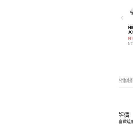
NI
J
3
NT
鞋 
NT
相關
評價
喜歡這