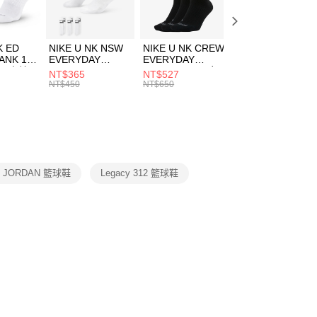
方式選擇「AFTEE先享後付」後，將跳轉至「AFTEE先享後
頁面，進行簡訊認證並確認金額後，即可完成結帳。
00，滿NT$1,500(含以上)免運費
成立數日內，您將收到繳費通知簡訊。
費通知簡訊後14天內，點擊此簡訊中的連結，可透過四大超商
市自取
K ED
NIKE U NK NSW
NIKE U NK CREW
NIKE U NK
網路銀行／等多元方式進行付款，方視為交易完成。
ANK 1P
EVERYDAY
EVERYDAY
EVERYDAY LTW
00，滿NT$1,500(含以上)免運費
：結帳手續完成當下不需立刻繳費，但若您需要取消訂單，請聯
 男 中統
ESSENTIAL CR
BBALL 3PR 男女
ANKLE 3PR 男女
NT$365
NT$527
NT$365
的店家。未經商家同意取消之訂單仍視為有效，需透過AFTEE
8104
男女 短統襪
長統襪
踝襪 SX7677010
NT$450
NT$650
NT$450
繳納相關費用。
DX5089103
DA2123010
否成功請以「AFTEE先享後付 」之結帳頁面顯示為準，若有關於
功／繳費後需取消欲退款等相關疑問，請聯繫「AFTEE先享後
援中心」
https://netprotections.freshdesk.com/support/home
項】
恩沛科技股份有限公司提供之「AFTEE先享後付」服務完成之
R JORDAN 籃球鞋
Legacy 312 籃球鞋
依本服務之必要範圍內提供個人資料，並將交易相關給付款項請
讓予恩沛科技股份有限公司。
個人資料處理事宜，請瀏覽以下網址：
ee.tw/terms/#terms3
年的使用者請事先徵得法定代理人或監護人之同意方可使用
E先享後付」，若未經同意申辦者引起之損失，本公司不負相關責
AFTEE先享後付」時，將依據個別帳號之用戶狀況，依本公司
核予不同之上限額度；若仍有額度不足之情形，本公司將視審查
用戶進行身份認證。
一人註冊多個帳號或使用他人資訊註冊。若發現惡意使用之情