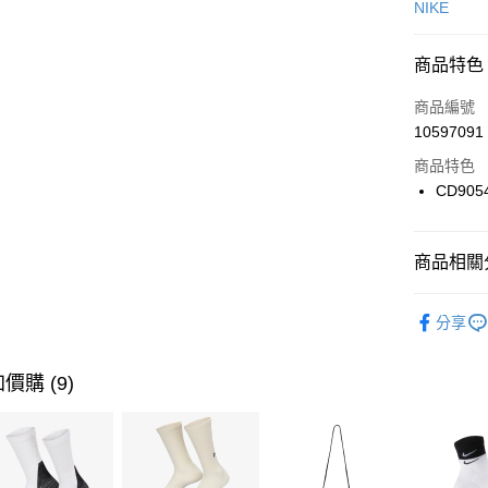
信用卡一
NIKE
信用卡分
商品特色
3 期 
商品編號
合作金
LINE Pay
10597091
華南商
Apple Pay
上海商
商品特色
國泰世
CD905
悠遊付
臺灣中
匯豐（
全盈+PAY
聯邦商
商品相關分
元大商
AFTEE先
玉山商
品牌
NI
相關說明
分享
台新國
【關於「A
兒童/青少
台灣樂
AFTEE
便利好安
運動類型
運送方式
價購 (9)
１．簡單
２．便利
促銷活動
7-11取貨
３．安心
每筆NT$1
【「AFT