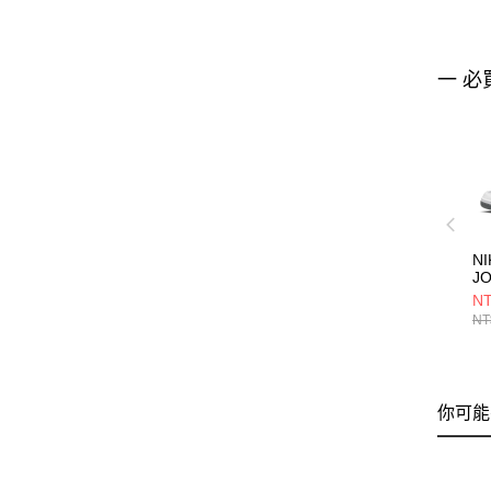
一 必
NI
J
3
NT
鞋 
NT
你可能