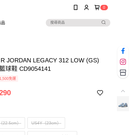
0
商品
AIR JORDAN LEGACY 312 LOW (GS)
籃球鞋 CD9054141
1,500免運
290
Y（22.5cm）
US4Y（23cm）