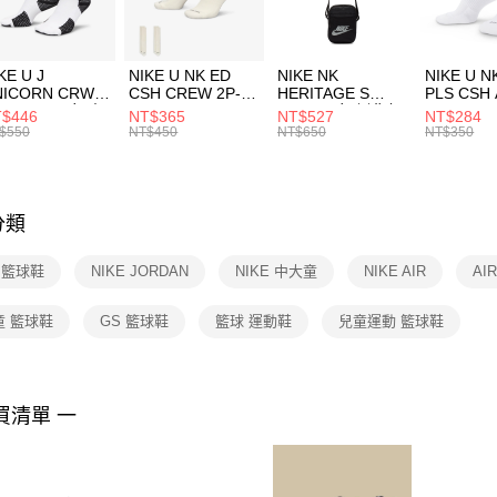
宅配
１．於結帳
付」結帳
每筆NT$1
２．訂單
３．收到繳
付款後門
KE U J
NIKE U NK ED
NIKE NK
NIKE U N
／ATM／
NICORN CRW
CSH CREW 2P-
HERITAGE S
PLS CSH 
每筆NT$1
※ 請注意
R -160 男女 中
144 EMBRDY 男
SMIT 男女 側背包
144 DBL
$446
NT$365
NT$527
NT$284
絡購買商品
襪 FZ3393100
女 短統襪
BA5871010
襪 DH405
$550
NT$450
NT$650
NT$350
先享後付
FZ3073133
※ 交易是
是否繳費成
付客戶支
分類
【注意事
１．透過由
E 籃球鞋
NIKE JORDAN
NIKE 中大童
NIKE AIR
AI
交易，需
求債權轉
２．關於
童 籃球鞋
GS 籃球鞋
籃球 運動鞋
兒童運動 籃球鞋
https://aft
３．未成
「AFTE
任。
買清單 一
４．使用「
即時審查
結果請求
５．嚴禁