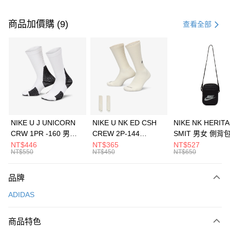
付款方式
信用卡一次付款
商品加價購 (9)
查看全部
信用卡分期付款
3 期 0 利率 每期
NT$53
21家銀行
合作金庫商業銀行
第一商業銀行
LINE Pay
華南商業銀行
彰化商業銀行
Apple Pay
上海商業儲蓄銀行
台北富邦商業銀行
國泰世華商業銀行
兆豐國際商業銀行
悠遊付
臺灣中小企業銀行
台中商業銀行
NIKE U J UNICORN
NIKE U NK ED CSH
NIKE NK HERIT
匯豐（台灣）商業銀行
華泰商業銀行
CRW 1PR -160 男女
CREW 2P-144
SMIT 男女 側背
全盈+PAY
聯邦商業銀行
遠東國際商業銀行
中統襪 FZ3393100
EMBRDY 男女 短統襪
BA5871010
NT$446
NT$365
NT$527
元大商業銀行
永豐商業銀行
NT$550
NT$450
NT$650
AFTEE先享後付
FZ3073133
玉山商業銀行
星展（台灣）商業銀行
相關說明
台新國際商業銀行
中國信託商業銀行
品牌
【關於「AFTEE先享後付」】
台灣樂天信用卡公司
AFTEE先享後付是「在收到商品之後才付款」的支付方式。 讓您購物簡單
運送方式
ADIDAS
便利好安心！
１．簡單：不需註冊會員、不需綁卡、不需儲值。
7-11取貨(快速到店)
２．便利：只要手機號碼，簡訊認證，即可結帳。
商品特色
每筆NT$100，滿NT$1,500(含以上)免運費
３．安心：先確認商品／服務後，再付款。