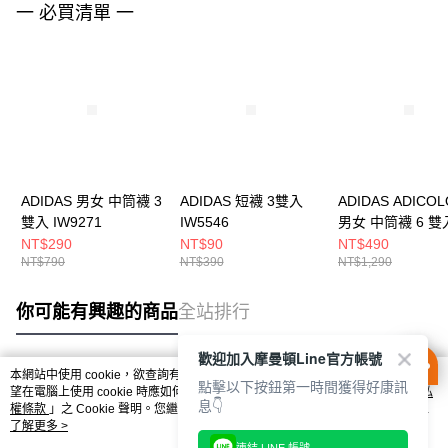
一 必買清單 一
ADIDAS 男女 中筒襪 3
ADIDAS 短襪 3雙入
ADIDAS ADICO
雙入 IW9271
IW5546
男女 中筒襪 6 雙
IT7571
NT$290
NT$90
NT$490
NT$790
NT$390
NT$1,290
你可能有興趣的商品
全站排行
歡迎加入摩曼頓Line官方帳號
本網站中使用 cookie，欲查詢有關本網站使用 cookie 方式之詳情，及若您不希
點擊以下按鈕第一時間獲得好康訊
熱門標籤
望在電腦上使用 cookie 時應如何變更電腦的 cookie 設定，請參閱本網站「
隱私
息👇
權條款
」之 Cookie 聲明。您繼續使用本網站即表示您同意本公司得按本網站使
用條款之 Cookie 聲明使用 cookie。
了解更多 >
連結 LINE 帳號