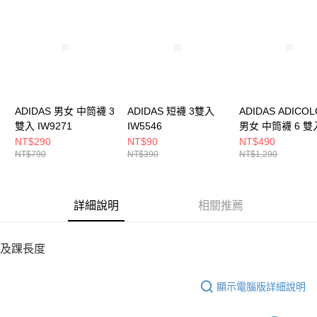
請求用戶進行身份認證。
５．嚴禁一人註冊多個帳號或使用他人資訊註冊。若發現惡意使用之情形，
恩沛科技股份有限公司將有權停止該用戶之使用額度並採取法律行動。
ADIDAS 男女 中筒襪 3
ADIDAS 短襪 3雙入
ADIDAS ADICO
雙入 IW9271
IW5546
男女 中筒襪 6 雙
IT7571
NT$290
NT$90
NT$490
NT$790
NT$390
NT$1,290
詳細說明
相關推薦
及踝長度
顯示電腦版詳細說明