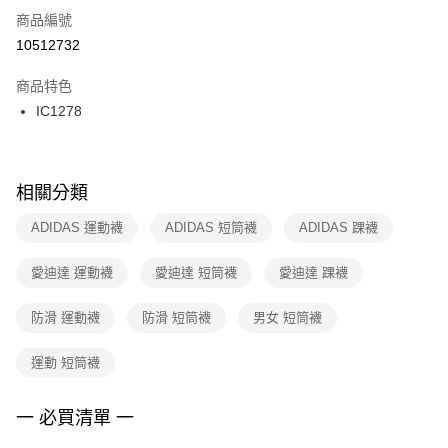
商品編號
宅配
【「AFTEE先享後付」結帳流程】
１．於結帳方式選擇「AFTEE先享後付」後，將跳轉至「AFTEE先享後付」
10512732
每筆NT$100，滿NT$1,500(含以上)免運費
結帳頁面，進行簡訊認證並確認金額後，即可完成結帳。
２．訂單成立數日內，您將收到繳費通知簡訊。
商品特色
付款後門市自取
３．收到繳費通知簡訊後14天內，點擊此簡訊中的連結，可透過四大超商／
IC1278
每筆NT$100，滿NT$1,500(含以上)免運費
ATM／網路銀行／等多元方式進行付款，方視為交易完成。
※ 請注意：結帳手續完成當下不需立刻繳費，但若您需要取消訂單，請聯絡
購買商品的店家。未經商家同意取消之訂單仍視為有效，需透過AFTEE先享
後付繳納相關費用。
※ 交易是否成功請以「AFTEE先享後付 」之結帳頁面顯示為準，若有關於
相關分類
是否繳費成功／繳費後需取消欲退款等相關疑問，請聯繫「AFTEE先享後付
客戶支援中心」
https://netprotections.freshdesk.com/support/home
ADIDAS 運動襪
ADIDAS 短筒襪
ADIDAS 踝襪
【注意事項】
愛迪達 運動襪
愛迪達 短筒襪
愛迪達 踝襪
１．透過由恩沛科技股份有限公司提供之「AFTEE先享後付」服務完成之交
易，需依本服務之必要範圍內提供個人資料，並將交易相關給付款項請求債
權轉讓予恩沛科技股份有限公司。
防滑 運動襪
防滑 短筒襪
男女 短筒襪
２．關於個人資料處理事宜，請瀏覽以下網址：
https://aftee.tw/terms/#terms3
運動 短筒襪
３．未成年的使用者請事先徵得法定代理人或監護人之同意方可使用
「AFTEE先享後付」，若未經同意申辦者引起之損失，本公司不負相關責
任。
一 必買清單 一
４．使用「AFTEE先享後付」時，將依據個別帳號之用戶狀況，依本公司即
時審查核予不同之上限額度；若仍有額度不足之情形，本公司將視審查結果