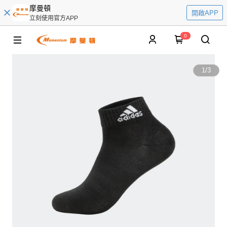
摩曼頓
開啟APP
立刻使用官方APP
0
1
/
3