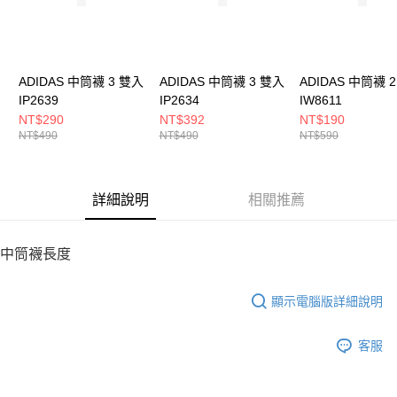
５．嚴禁一人註冊多個帳號或使用他人資訊註冊。若發現惡意使用之情形，
恩沛科技股份有限公司將有權停止該用戶之使用額度並採取法律行動。
ADIDAS 中筒襪 3 雙入
ADIDAS 中筒襪 3 雙入
ADIDAS 中筒襪 
IP2639
IP2634
IW8611
NT$290
NT$392
NT$190
NT$490
NT$490
NT$590
詳細說明
相關推薦
中筒襪長度
顯示電腦版詳細說明
客服