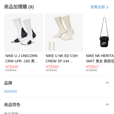
信用卡一次付款
商品加價購 (9)
查看全部
信用卡分期付款
3 期 0 利率 每期
NT$163
21家銀行
合作金庫商業銀行
第一商業銀行
LINE Pay
華南商業銀行
彰化商業銀行
Apple Pay
上海商業儲蓄銀行
台北富邦商業銀行
國泰世華商業銀行
兆豐國際商業銀行
悠遊付
臺灣中小企業銀行
台中商業銀行
NIKE U J UNICORN
NIKE U NK ED CSH
NIKE NK HERIT
匯豐（台灣）商業銀行
華泰商業銀行
CRW 1PR -160 男女
CREW 2P-144
SMIT 男女 側背
全盈+PAY
聯邦商業銀行
遠東國際商業銀行
中統襪 FZ3393100
EMBRDY 男女 短統襪
BA5871010
NT$446
NT$365
NT$527
元大商業銀行
永豐商業銀行
NT$550
NT$450
NT$650
AFTEE先享後付
FZ3073133
玉山商業銀行
星展（台灣）商業銀行
相關說明
台新國際商業銀行
中國信託商業銀行
品牌
【關於「AFTEE先享後付」】
台灣樂天信用卡公司
AFTEE先享後付是「在收到商品之後才付款」的支付方式。 讓您購物簡單
運送方式
ADIDAS
便利好安心！
１．簡單：不需註冊會員、不需綁卡、不需儲值。
7-11取貨(快速到店)
２．便利：只要手機號碼，簡訊認證，即可結帳。
商品特色
每筆NT$100，滿NT$1,500(含以上)免運費
３．安心：先確認商品／服務後，再付款。
商品編號