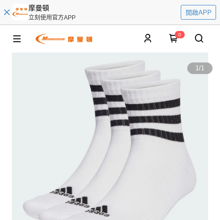
摩曼頓
開啟APP
立刻使用官方APP
0
1
/
1