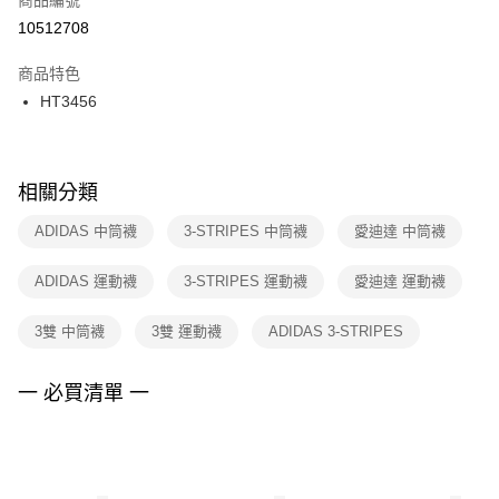
宅配
【「AFTEE先享後付」結帳流程】
１．於結帳方式選擇「AFTEE先享後付」後，將跳轉至「AFTEE先享後付」
10512708
每筆NT$100，滿NT$1,500(含以上)免運費
結帳頁面，進行簡訊認證並確認金額後，即可完成結帳。
２．訂單成立數日內，您將收到繳費通知簡訊。
商品特色
付款後門市自取
３．收到繳費通知簡訊後14天內，點擊此簡訊中的連結，可透過四大超商／
HT3456
每筆NT$100，滿NT$1,500(含以上)免運費
ATM／網路銀行／等多元方式進行付款，方視為交易完成。
※ 請注意：結帳手續完成當下不需立刻繳費，但若您需要取消訂單，請聯絡
購買商品的店家。未經商家同意取消之訂單仍視為有效，需透過AFTEE先享
後付繳納相關費用。
※ 交易是否成功請以「AFTEE先享後付 」之結帳頁面顯示為準，若有關於
相關分類
是否繳費成功／繳費後需取消欲退款等相關疑問，請聯繫「AFTEE先享後付
客戶支援中心」
https://netprotections.freshdesk.com/support/home
ADIDAS 中筒襪
3-STRIPES 中筒襪
愛迪達 中筒襪
【注意事項】
ADIDAS 運動襪
3-STRIPES 運動襪
愛迪達 運動襪
１．透過由恩沛科技股份有限公司提供之「AFTEE先享後付」服務完成之交
易，需依本服務之必要範圍內提供個人資料，並將交易相關給付款項請求債
權轉讓予恩沛科技股份有限公司。
3雙 中筒襪
3雙 運動襪
ADIDAS 3-STRIPES
２．關於個人資料處理事宜，請瀏覽以下網址：
https://aftee.tw/terms/#terms3
３．未成年的使用者請事先徵得法定代理人或監護人之同意方可使用
一 必買清單 一
「AFTEE先享後付」，若未經同意申辦者引起之損失，本公司不負相關責
任。
４．使用「AFTEE先享後付」時，將依據個別帳號之用戶狀況，依本公司即
時審查核予不同之上限額度；若仍有額度不足之情形，本公司將視審查結果
請求用戶進行身份認證。