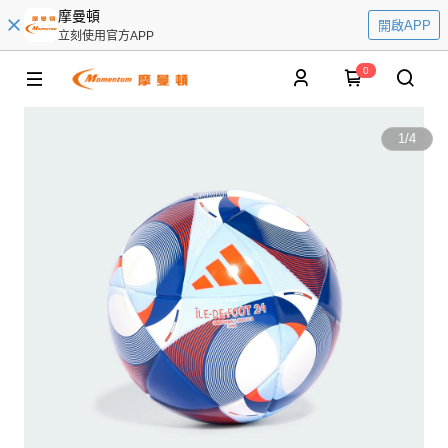
摩曼頓
開啟APP
立刻使用官方APP
0
1
/
4