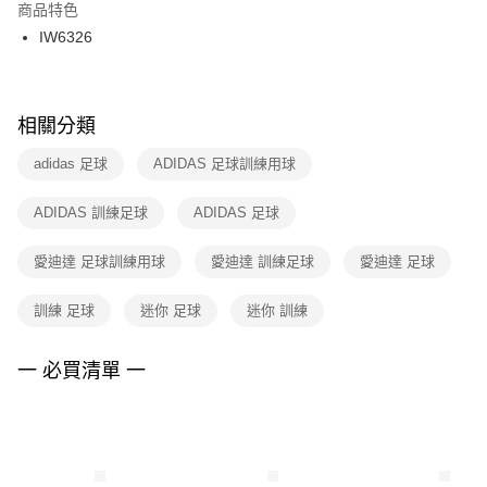
２．訂單成立數日內，您將收到繳費通知簡訊。
商品特色
付款後門市自取
３．收到繳費通知簡訊後14天內，點擊此簡訊中的連結，可透過四大超商／
IW6326
每筆NT$100，滿NT$1,500(含以上)免運費
ATM／網路銀行／等多元方式進行付款，方視為交易完成。
※ 請注意：結帳手續完成當下不需立刻繳費，但若您需要取消訂單，請聯絡
購買商品的店家。未經商家同意取消之訂單仍視為有效，需透過AFTEE先享
後付繳納相關費用。
※ 交易是否成功請以「AFTEE先享後付 」之結帳頁面顯示為準，若有關於
相關分類
是否繳費成功／繳費後需取消欲退款等相關疑問，請聯繫「AFTEE先享後付
客戶支援中心」
https://netprotections.freshdesk.com/support/home
adidas 足球
ADIDAS 足球訓練用球
【注意事項】
ADIDAS 訓練足球
ADIDAS 足球
１．透過由恩沛科技股份有限公司提供之「AFTEE先享後付」服務完成之交
易，需依本服務之必要範圍內提供個人資料，並將交易相關給付款項請求債
權轉讓予恩沛科技股份有限公司。
愛迪達 足球訓練用球
愛迪達 訓練足球
愛迪達 足球
２．關於個人資料處理事宜，請瀏覽以下網址：
https://aftee.tw/terms/#terms3
訓練 足球
迷你 足球
迷你 訓練
３．未成年的使用者請事先徵得法定代理人或監護人之同意方可使用
「AFTEE先享後付」，若未經同意申辦者引起之損失，本公司不負相關責
任。
一 必買清單 一
４．使用「AFTEE先享後付」時，將依據個別帳號之用戶狀況，依本公司即
時審查核予不同之上限額度；若仍有額度不足之情形，本公司將視審查結果
請求用戶進行身份認證。
５．嚴禁一人註冊多個帳號或使用他人資訊註冊。若發現惡意使用之情形，
恩沛科技股份有限公司將有權停止該用戶之使用額度並採取法律行動。