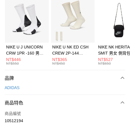
信用卡分期付款
3 期 0 利率 每期
NT$163
21家銀行
合作金庫商業銀行
第一商業銀行
LINE Pay
華南商業銀行
彰化商業銀行
Apple Pay
上海商業儲蓄銀行
台北富邦商業銀行
國泰世華商業銀行
兆豐國際商業銀行
悠遊付
臺灣中小企業銀行
台中商業銀行
NIKE U J UNICORN
NIKE U NK ED CSH
NIKE NK HERIT
匯豐（台灣）商業銀行
華泰商業銀行
CRW 1PR -160 男女
CREW 2P-144
SMIT 男女 側背
全盈+PAY
聯邦商業銀行
遠東國際商業銀行
中統襪 FZ3393100
EMBRDY 男女 短統襪
BA5871010
NT$446
NT$365
NT$527
元大商業銀行
永豐商業銀行
NT$550
NT$450
NT$650
AFTEE先享後付
FZ3073133
玉山商業銀行
星展（台灣）商業銀行
相關說明
台新國際商業銀行
中國信託商業銀行
品牌
【關於「AFTEE先享後付」】
台灣樂天信用卡公司
AFTEE先享後付是「在收到商品之後才付款」的支付方式。 讓您購物簡單
運送方式
ADIDAS
便利好安心！
１．簡單：不需註冊會員、不需綁卡、不需儲值。
7-11取貨(快速到店)
２．便利：只要手機號碼，簡訊認證，即可結帳。
商品特色
每筆NT$100，滿NT$1,500(含以上)免運費
３．安心：先確認商品／服務後，再付款。
商品編號
宅配
【「AFTEE先享後付」結帳流程】
１．於結帳方式選擇「AFTEE先享後付」後，將跳轉至「AFTEE先享後付」
10512194
每筆NT$100，滿NT$1,500(含以上)免運費
結帳頁面，進行簡訊認證並確認金額後，即可完成結帳。