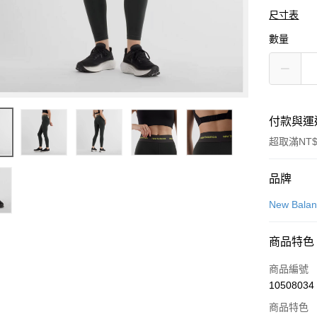
尺寸表
數量
付款與運
超取滿NT$
付款方式
品牌
信用卡一
New Bala
信用卡分
商品特色
3 期 
商品編號
合作金
LINE Pay
10508034
華南商
Apple Pay
上海商
商品特色