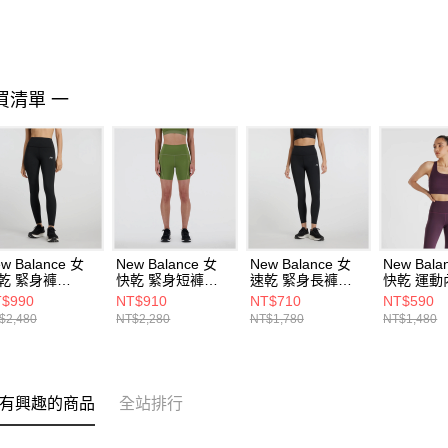
買清單 一
w Balance 女
New Balance 女
New Balance 女
New Bala
乾 緊身褲
快乾 緊身短褲
速乾 緊身長褲
快乾 運動
P41237BK-F
WS41271DEK-F
WP41112BK-F
AWB4303
$990
NT$910
NT$710
NT$590
$2,480
NT$2,280
NT$1,780
NT$1,480
有興趣的商品
全站排行