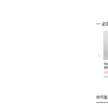
一 必
Ne
快
AW
NT
NT
你可能