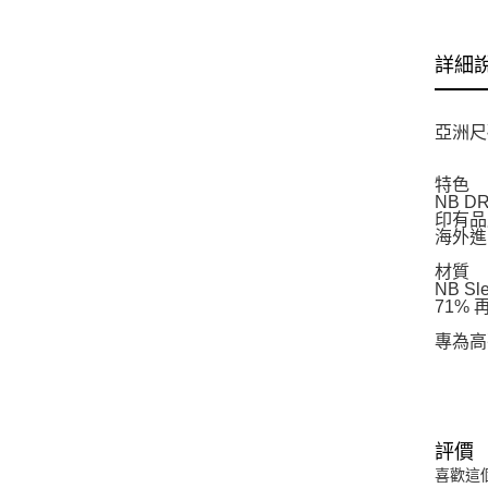
詳細
亞洲尺
特色
NB 
印有品
海外進
材質
NB 
71%
專為高
評價
喜歡這