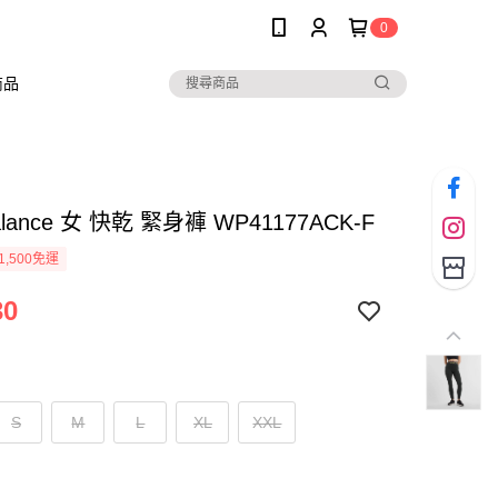
0
商品
alance 女 快乾 緊身褲 WP41177ACK-F
1,500免運
30
S
M
L
XL
XXL