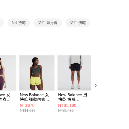
援中心」
https://netprotections.freshdesk.com/support/home
項】
恩沛科技股份有限公司提供之「AFTEE先享後付」服務完成之
NB 快乾
女性 緊身褲
女性 快乾
依本服務之必要範圍內提供個人資料，並將交易相關給付款項請
讓予恩沛科技股份有限公司。
個人資料處理事宜，請瀏覽以下網址：
ee.tw/terms/#terms3
年的使用者請事先徵得法定代理人或監護人之同意方可使用
E先享後付」，若未經同意申辦者引起之損失，本公司不負相關責
AFTEE先享後付」時，將依據個別帳號之用戶狀況，依本公司
核予不同之上限額度；若仍有額度不足之情形，本公司將視審查
用戶進行身份認證。
一人註冊多個帳號或使用他人資訊註冊。若發現惡意使用之情
科技股份有限公司將有權停止該用戶之使用額度並採取法律行
nce 女
New Balance 女
New Balance 男
New Balance 女
內衣
快乾 運動內衣
快乾 短褲
快乾 短褲
0PLN-F
AWB41048ACK-F
MS41286BK-F
WS41286OUK-F
NT$670
NT$1,180
NT$590
NT$1,680
NT$1,480
NT$1,480