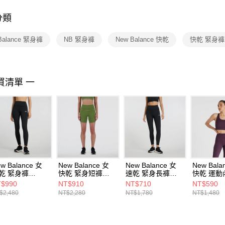
付客戶支
分類
【注意事
１．透過由
Balance 緊身褲
NB 緊身褲
New Balance 快乾
快乾 緊身褲
交易，需
求債權轉
２．關於
https://aft
３．未成
買清單 一
「AFTE
任。
４．使用「
即時審查
結果請求
５．嚴禁
形，恩沛
動。
w Balance 女
New Balance 女
New Balance 女
New Bala
乾 緊身褲
快乾 緊身短褲
速乾 緊身長褲
快乾 運動
P41237BK-F
WS41271DEK-F
WP41112BK-F
AWB4303
$990
NT$910
NT$710
NT$590
$2,480
NT$2,280
NT$1,780
NT$1,480