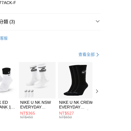
華商業銀行
兆豐國際商業銀行
77ACK-F
小企業銀行
台中商業銀行
台灣）商業銀行
華泰商業銀行
業銀行
遠東國際商業銀行
類 (3)
業銀行
永豐商業銀行
享後付
業銀行
星展（台灣）商業銀行
w Balance
服飾
客服
際商業銀行
中國信託商業銀行
FTEE先享後付」】
年
下著
長褲
天信用卡公司
先享後付是「在收到商品之後才付款」的支付方式。 讓您購物簡單
心！
跑步訓練
服飾
查看全部
：不需註冊會員、不需綁卡、不需儲值。
：只要手機號碼，簡訊認證，即可結帳。
(快速到店)
：先確認商品／服務後，再付款。
00，滿NT$1,500(含以上)免運費
EE先享後付」結帳流程】
方式選擇「AFTEE先享後付」後，將跳轉至「AFTEE先享後
頁面，進行簡訊認證並確認金額後，即可完成結帳。
00，滿NT$1,500(含以上)免運費
成立數日內，您將收到繳費通知簡訊。
費通知簡訊後14天內，點擊此簡訊中的連結，可透過四大超商
市自取
K ED
NIKE U NK NSW
NIKE U NK CREW
NIKE U NK
網路銀行／等多元方式進行付款，方視為交易完成。
ANK 1P
EVERYDAY
EVERYDAY
EVERYDAY LTW
00，滿NT$1,500(含以上)免運費
：結帳手續完成當下不需立刻繳費，但若您需要取消訂單，請聯
 男 中統
ESSENTIAL CR
BBALL 3PR 男女
ANKLE 3PR 男女
NT$365
NT$527
NT$365
的店家。未經商家同意取消之訂單仍視為有效，需透過AFTEE
8104
男女 短統襪
長統襪
踝襪 SX7677010
NT$450
NT$650
NT$450
繳納相關費用。
DX5089103
DA2123010
否成功請以「AFTEE先享後付 」之結帳頁面顯示為準，若有關於
功／繳費後需取消欲退款等相關疑問，請聯繫「AFTEE先享後