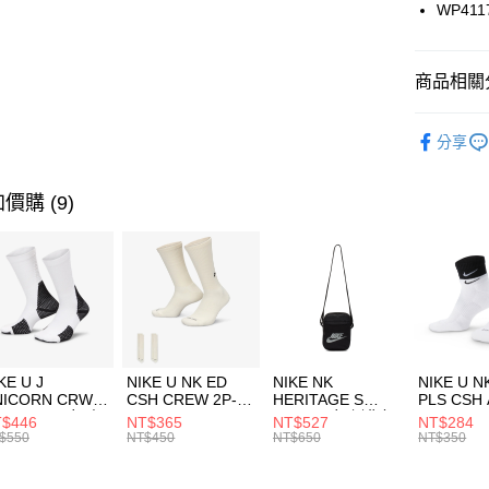
國泰世
WP411
悠遊付
臺灣中
匯豐（
全盈+PAY
聯邦商
商品相關分
元大商
AFTEE先
玉山商
品牌
Ne
相關說明
分享
台新國
【關於「A
兒童/青少
台灣樂
AFTEE
便利好安
運動類型
運送方式
價購 (9)
１．簡單
２．便利
7-11取貨
３．安心
每筆NT$1
【「AFT
宅配
１．於結帳
付」結帳
每筆NT$1
２．訂單
３．收到繳
付款後門
KE U J
NIKE U NK ED
NIKE NK
NIKE U N
／ATM／
NICORN CRW
CSH CREW 2P-
HERITAGE S
PLS CSH 
每筆NT$1
※ 請注意
R -160 男女 中
144 EMBRDY 男
SMIT 男女 側背包
144 DBL
$446
NT$365
NT$527
NT$284
絡購買商品
襪 FZ3393100
女 短統襪
BA5871010
襪 DH405
$550
NT$450
NT$650
NT$350
先享後付
FZ3073133
※ 交易是
是否繳費成