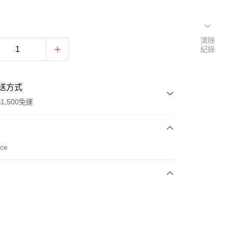
清除
紀錄
送方式
1,500免運
次付款
nce
期付款
0 利率 每期
NT$693
21家銀行
庫商業銀行
第一商業銀行
業銀行
彰化商業銀行
業儲蓄銀行
台北富邦商業銀行