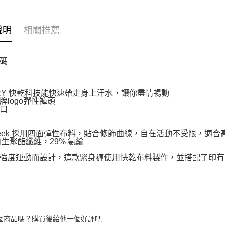
說明
相關推薦
碼
DRY 快乾科技能快速帶走身上汗水，讓你盡情暢動
牌logo彈性褲頭
口
Sleek 採用四面彈性布料，貼合修飾曲線，自在活動不受限，適
 再生聚酯纖維，29% 氨綸
強度運動而設計，這款緊身褲使用快乾布料製作，並搭配了印有
個商品嗎？購買後給他一個好評吧