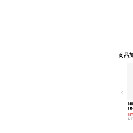
商品加
NI
U
1P
NT
統
NT