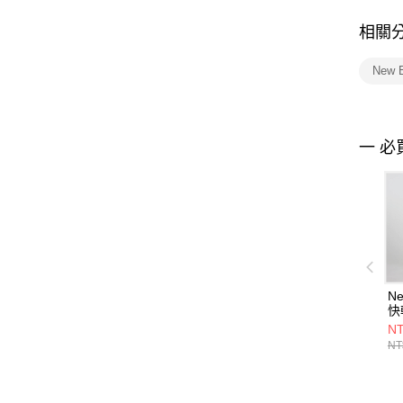
相關
New 
一 必
Ne
快
AW
NT
NT