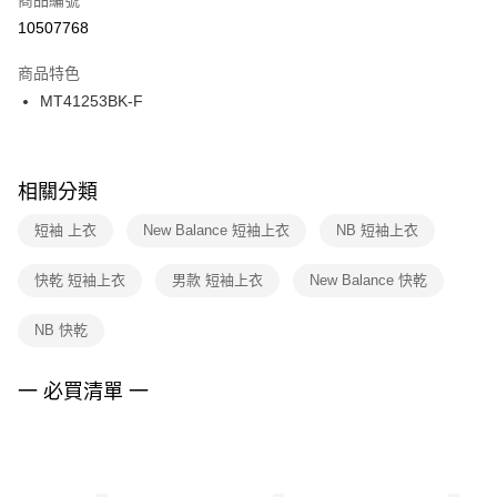
宅配
【「AFTEE先享後付」結帳流程】
１．於結帳方式選擇「AFTEE先享後付」後，將跳轉至「AFTEE先享後付」
10507768
每筆NT$100，滿NT$1,500(含以上)免運費
結帳頁面，進行簡訊認證並確認金額後，即可完成結帳。
２．訂單成立數日內，您將收到繳費通知簡訊。
商品特色
付款後門市自取
３．收到繳費通知簡訊後14天內，點擊此簡訊中的連結，可透過四大超商／
MT41253BK-F
每筆NT$100，滿NT$1,500(含以上)免運費
ATM／網路銀行／等多元方式進行付款，方視為交易完成。
※ 請注意：結帳手續完成當下不需立刻繳費，但若您需要取消訂單，請聯絡
購買商品的店家。未經商家同意取消之訂單仍視為有效，需透過AFTEE先享
後付繳納相關費用。
※ 交易是否成功請以「AFTEE先享後付 」之結帳頁面顯示為準，若有關於
相關分類
是否繳費成功／繳費後需取消欲退款等相關疑問，請聯繫「AFTEE先享後付
客戶支援中心」
https://netprotections.freshdesk.com/support/home
短袖 上衣
New Balance 短袖上衣
NB 短袖上衣
【注意事項】
快乾 短袖上衣
男款 短袖上衣
New Balance 快乾
１．透過由恩沛科技股份有限公司提供之「AFTEE先享後付」服務完成之交
易，需依本服務之必要範圍內提供個人資料，並將交易相關給付款項請求債
權轉讓予恩沛科技股份有限公司。
NB 快乾
２．關於個人資料處理事宜，請瀏覽以下網址：
https://aftee.tw/terms/#terms3
３．未成年的使用者請事先徵得法定代理人或監護人之同意方可使用
一 必買清單 一
「AFTEE先享後付」，若未經同意申辦者引起之損失，本公司不負相關責
任。
４．使用「AFTEE先享後付」時，將依據個別帳號之用戶狀況，依本公司即
時審查核予不同之上限額度；若仍有額度不足之情形，本公司將視審查結果
請求用戶進行身份認證。