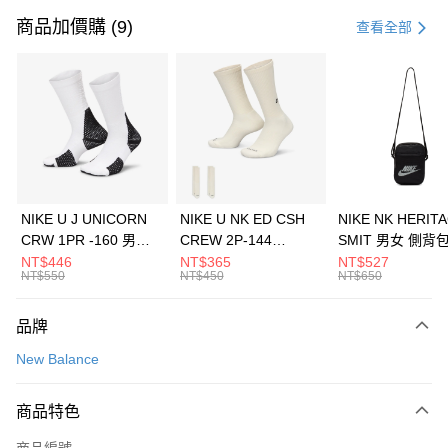
信用卡一次付款
商品加價購 (9)
查看全部
信用卡分期付款
3 期 0 利率 每期
NT$326
21家銀行
合作金庫商業銀行
第一商業銀行
LINE Pay
華南商業銀行
彰化商業銀行
Apple Pay
上海商業儲蓄銀行
台北富邦商業銀行
國泰世華商業銀行
兆豐國際商業銀行
悠遊付
臺灣中小企業銀行
台中商業銀行
NIKE U J UNICORN
NIKE U NK ED CSH
NIKE NK HERIT
匯豐（台灣）商業銀行
華泰商業銀行
CRW 1PR -160 男女
CREW 2P-144
SMIT 男女 側背
全盈+PAY
聯邦商業銀行
遠東國際商業銀行
中統襪 FZ3393100
EMBRDY 男女 短統襪
BA5871010
NT$446
NT$365
NT$527
元大商業銀行
永豐商業銀行
NT$550
NT$450
NT$650
AFTEE先享後付
FZ3073133
玉山商業銀行
星展（台灣）商業銀行
相關說明
台新國際商業銀行
中國信託商業銀行
品牌
【關於「AFTEE先享後付」】
台灣樂天信用卡公司
AFTEE先享後付是「在收到商品之後才付款」的支付方式。 讓您購物簡單
運送方式
New Balance
便利好安心！
１．簡單：不需註冊會員、不需綁卡、不需儲值。
7-11取貨(快速到店)
２．便利：只要手機號碼，簡訊認證，即可結帳。
商品特色
每筆NT$100，滿NT$1,500(含以上)免運費
３．安心：先確認商品／服務後，再付款。
商品編號