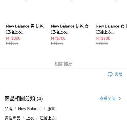
５．嚴禁一人註冊多個帳號或使用他人資訊註冊。若發現惡意使用之情形，
恩沛科技股份有限公司將有權停止該用戶之使用額度並採取法律行動。
New Balance 男 快乾
New Balance 快乾 女
New Balance 女
短袖上衣
短袖上衣
短袖上衣
MT41071DEK-F
WT41222BK-F
WT41253NNH-F
NT$390
NT$700
NT$700
NT$980
NT$880
NT$880
相關推薦
客服
商品相關分類 (4)
查看全部
品牌
New Balance
服飾
男性商品
上衣
短袖上衣