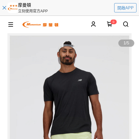
摩曼頓
開啟APP
立刻使用官方APP
0
1
/
5