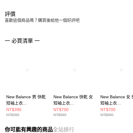
評價
喜歡這個商品嗎？購買後給他一個好評吧
一 必買清單 一
New Balance 男 快乾
New Balance 快乾 女
New Balance 女
短袖上衣
短袖上衣
短袖上衣
MT41071DEK-F
WT41222BK-F
WT41253NNH-F
NT$390
NT$700
NT$700
NT$980
NT$880
NT$880
你可能有興趣的商品
全站排行