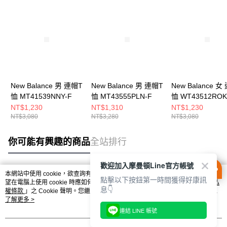
New Balance 男 連帽T
New Balance 男 連帽T
New Balance 女
恤 MT41539NNY-F
恤 MT43555PLN-F
恤 WT43512ROK
NT$1,230
NT$1,310
NT$1,230
NT$3,080
NT$3,280
NT$3,080
你可能有興趣的商品
全站排行
歡迎加入摩曼頓Line官方帳號
本網站中使用 cookie，欲查詢有關本網站使用 cookie 方式之詳情，及若您不希
點擊以下按鈕第一時間獲得好康訊
熱門標籤
望在電腦上使用 cookie 時應如何變更電腦的 cookie 設定，請參閱本網站「
隱私
息👇
權條款
」之 Cookie 聲明。您繼續使用本網站即表示您同意本公司得按本網站使
用條款之 Cookie 聲明使用 cookie。
了解更多 >
連結 LINE 帳號