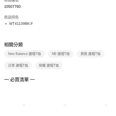
宅配
【「AFTEE先享後付」結帳流程】
１．於結帳方式選擇「AFTEE先享後付」後，將跳轉至「AFTEE先享後付」
10507760
每筆NT$100，滿NT$1,500(含以上)免運費
結帳頁面，進行簡訊認證並確認金額後，即可完成結帳。
２．訂單成立數日內，您將收到繳費通知簡訊。
商品特色
付款後門市自取
３．收到繳費通知簡訊後14天內，點擊此簡訊中的連結，可透過四大超商／
MT41139BK-F
每筆NT$100，滿NT$1,500(含以上)免運費
ATM／網路銀行／等多元方式進行付款，方視為交易完成。
※ 請注意：結帳手續完成當下不需立刻繳費，但若您需要取消訂單，請聯絡
購買商品的店家。未經商家同意取消之訂單仍視為有效，需透過AFTEE先享
後付繳納相關費用。
※ 交易是否成功請以「AFTEE先享後付 」之結帳頁面顯示為準，若有關於
相關分類
是否繳費成功／繳費後需取消欲退款等相關疑問，請聯繫「AFTEE先享後付
客戶支援中心」
https://netprotections.freshdesk.com/support/home
New Balance 連帽T恤
NB 連帽T恤
男款 連帽T恤
【注意事項】
日常 連帽T恤
保暖 連帽T恤
１．透過由恩沛科技股份有限公司提供之「AFTEE先享後付」服務完成之交
易，需依本服務之必要範圍內提供個人資料，並將交易相關給付款項請求債
權轉讓予恩沛科技股份有限公司。
一 必買清單 一
２．關於個人資料處理事宜，請瀏覽以下網址：
https://aftee.tw/terms/#terms3
３．未成年的使用者請事先徵得法定代理人或監護人之同意方可使用
「AFTEE先享後付」，若未經同意申辦者引起之損失，本公司不負相關責
任。
４．使用「AFTEE先享後付」時，將依據個別帳號之用戶狀況，依本公司即
時審查核予不同之上限額度；若仍有額度不足之情形，本公司將視審查結果
請求用戶進行身份認證。