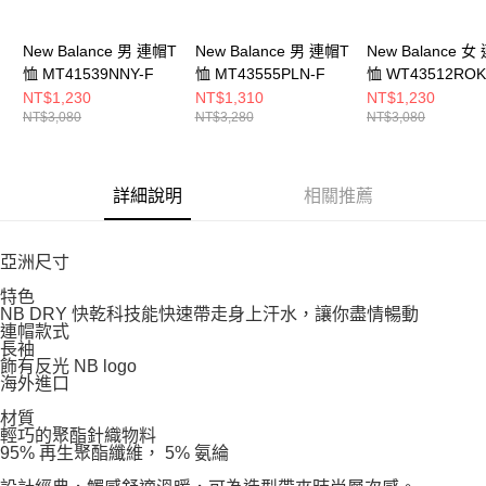
５．嚴禁一人註冊多個帳號或使用他人資訊註冊。若發現惡意使用之情形，
恩沛科技股份有限公司將有權停止該用戶之使用額度並採取法律行動。
New Balance 男 連帽T
New Balance 男 連帽T
New Balance 女
恤 MT41539NNY-F
恤 MT43555PLN-F
恤 WT43512ROK
NT$1,230
NT$1,310
NT$1,230
NT$3,080
NT$3,280
NT$3,080
詳細說明
相關推薦
亞洲尺寸
特色
NB DRY 快乾科技能快速帶走身上汗水，讓你盡情暢動
連帽款式
長袖
飾有反光 NB logo
海外進口
材質
輕巧的聚酯針織物料
95% 再生聚酯纖維， 5% 氨綸