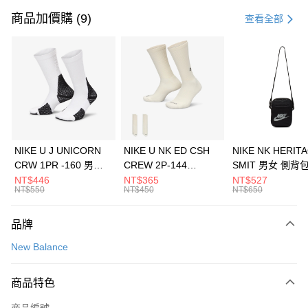
信用卡一次付款
商品加價購 (9)
查看全部
信用卡分期付款
3 期 0 利率 每期
NT$1,026
21家銀行
合作金庫商業銀行
第一商業銀行
LINE Pay
華南商業銀行
彰化商業銀行
Apple Pay
上海商業儲蓄銀行
台北富邦商業銀行
國泰世華商業銀行
兆豐國際商業銀行
悠遊付
臺灣中小企業銀行
台中商業銀行
NIKE U J UNICORN
NIKE U NK ED CSH
NIKE NK HERIT
匯豐（台灣）商業銀行
華泰商業銀行
CRW 1PR -160 男女
CREW 2P-144
SMIT 男女 側背
全盈+PAY
聯邦商業銀行
遠東國際商業銀行
中統襪 FZ3393100
EMBRDY 男女 短統襪
BA5871010
NT$446
NT$365
NT$527
元大商業銀行
永豐商業銀行
NT$550
NT$450
NT$650
AFTEE先享後付
FZ3073133
玉山商業銀行
星展（台灣）商業銀行
相關說明
台新國際商業銀行
中國信託商業銀行
品牌
【關於「AFTEE先享後付」】
台灣樂天信用卡公司
AFTEE先享後付是「在收到商品之後才付款」的支付方式。 讓您購物簡單
運送方式
New Balance
便利好安心！
１．簡單：不需註冊會員、不需綁卡、不需儲值。
7-11取貨(快速到店)
２．便利：只要手機號碼，簡訊認證，即可結帳。
商品特色
每筆NT$100，滿NT$1,500(含以上)免運費
３．安心：先確認商品／服務後，再付款。
商品編號