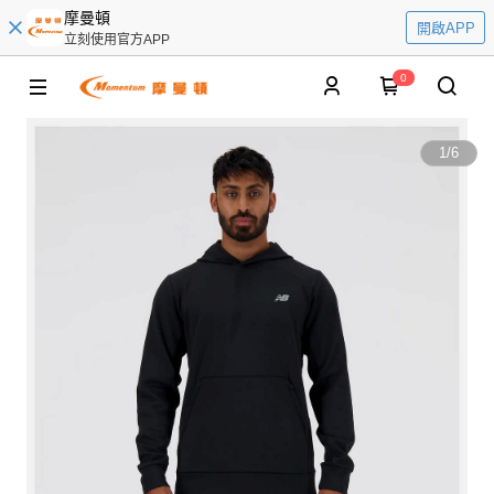
摩曼頓
開啟APP
立刻使用官方APP
0
1
/
6