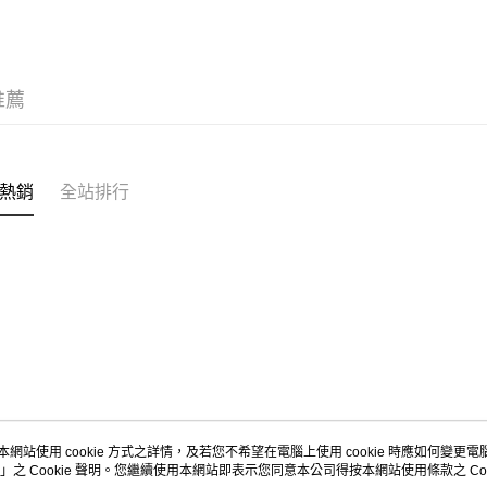
聯邦商
元大商
運動類型
AFTEE先
玉山商
相關說明
台新國
【關於「A
推薦
台灣樂
AFTEE
便利好安
運送方式
１．簡單
２．便利
7-11取貨
３．安心
熱銷
全站排行
每筆NT$1
【「AFT
宅配
１．於結帳
付」結帳
每筆NT$1
２．訂單
３．收到繳
付款後門
／ATM／
每筆NT$1
※ 請注意
絡購買商品
先享後付
※ 交易是
是否繳費成
付客戶支
本網站使用 cookie 方式之詳情，及若您不希望在電腦上使用 cookie 時應如何變更電腦的
」之 Cookie 聲明。您繼續使用本網站即表示您同意本公司得按本網站使用條款之 Coo
關於我們
客服資訊
【注意事