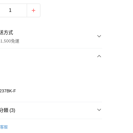
送方式
1,500免運
次付款
期付款
0 利率 每期
NT$826
21家銀行
237BK-F
庫商業銀行
第一商業銀行
業銀行
彰化商業銀行
業儲蓄銀行
台北富邦商業銀行
類 (3)
華商業銀行
兆豐國際商業銀行
w Balance
服飾
小企業銀行
台中商業銀行
客服
台灣）商業銀行
華泰商業銀行
年
下著
長褲