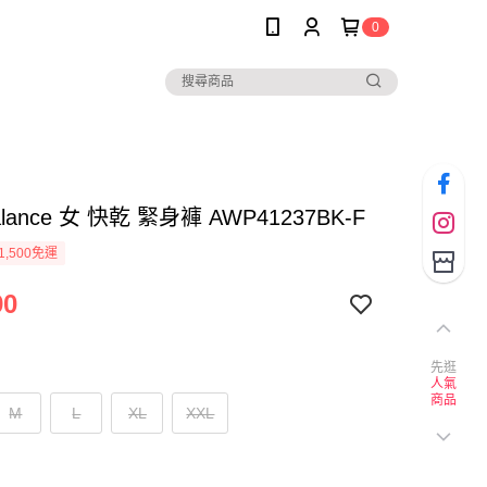
0
alance 女 快乾 緊身褲 AWP41237BK-F
1,500免運
90
先逛
人氣
商品
M
L
XL
XXL