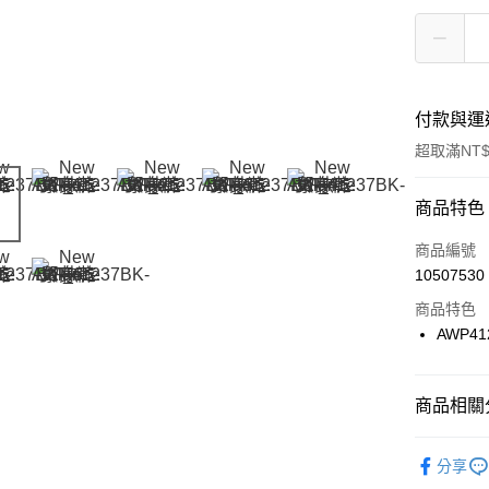
付款與運
超取滿NT$
付款方式
商品特色
信用卡一
商品編號
10507530
信用卡分
商品特色
3 期 
AWP41
合作金
LINE Pay
華南商
Apple Pay
上海商
商品相關分
國泰世
悠遊付
品牌
Ne
臺灣中
分享
匯豐（
兒童/青少
全盈+PAY