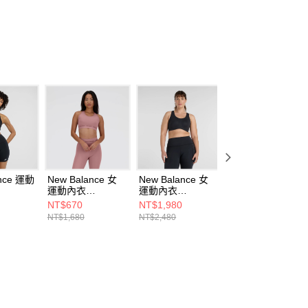
ance 運動
New Balance 女
New Balance 女
New Balance 運
運動內衣
運動內衣
內衣 女
BK-F
AWB41048RSE-F
WB51052BK-F
WB51052GAB-F
NT$670
NT$1,980
NT$1,480
NT$1,680
NT$2,480
NT$2,480