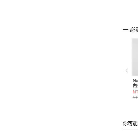
一 必
Ne
內
W
NT
NT
你可能