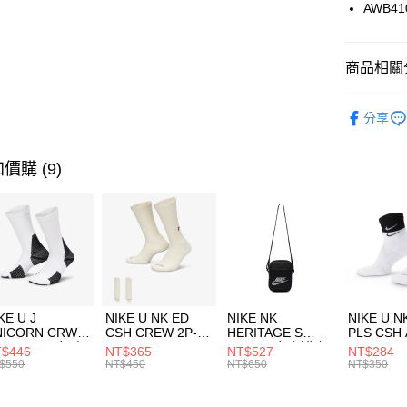
國泰世
AWB41
悠遊付
臺灣中
匯豐（
全盈+PAY
聯邦商
商品相關分
元大商
AFTEE先
玉山商
品牌
Ne
相關說明
分享
台新國
【關於「A
女性商品
台灣樂
AFTEE
便利好安
運動類型
運送方式
價購 (9)
１．簡單
２．便利
7-11取貨
３．安心
每筆NT$1
【「AFT
宅配
１．於結帳
付」結帳
每筆NT$1
２．訂單
３．收到繳
付款後門
KE U J
NIKE U NK ED
NIKE NK
NIKE U N
／ATM／
NICORN CRW
CSH CREW 2P-
HERITAGE S
PLS CSH 
每筆NT$1
※ 請注意
R -160 男女 中
144 EMBRDY 男
SMIT 男女 側背包
144 DBL
$446
NT$365
NT$527
NT$284
絡購買商品
襪 FZ3393100
女 短統襪
BA5871010
襪 DH405
$550
NT$450
NT$650
NT$350
先享後付
FZ3073133
※ 交易是
是否繳費成