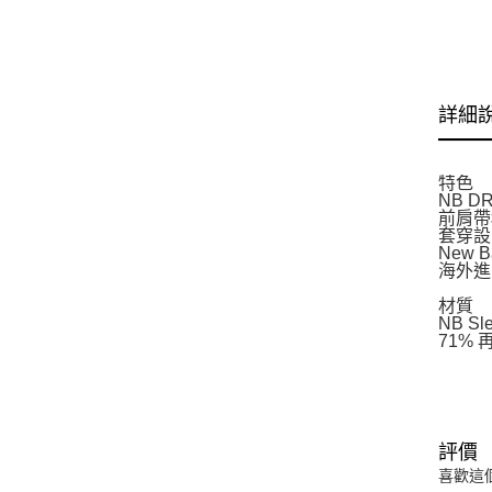
詳細
特色
NB 
前肩帶
套穿設
New 
海外進
材質
NB 
71%
評價
喜歡這