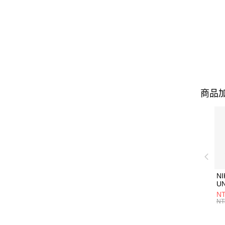
商品加
NI
U
1P
NT
統
NT