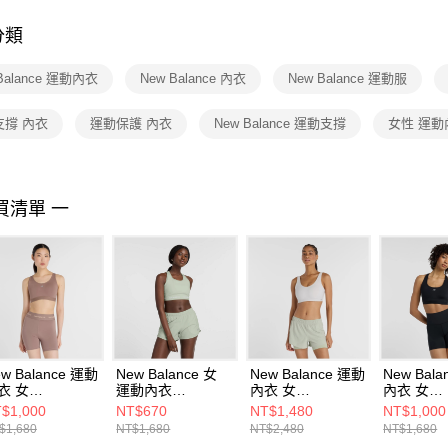
付客戶支
分類
【注意事
１．透過由
Balance 運動內衣
New Balance 內衣
New Balance 運動服
交易，需
求債權轉
２．關於
支撐 內衣
運動保護 內衣
New Balance 運動支撐
女性 運動
https://aft
３．未成
「AFTE
任。
買清單 一
４．使用「
即時審查
結果請求
５．嚴禁
形，恩沛
動。
w Balance 運動
New Balance 女
New Balance 運動
New Bal
衣 女
運動內衣
內衣 女
內衣 女
B51032EAS-F
AWB41048NUM-F
WB51052GYM-F
WB51032
$1,000
NT$670
NT$1,480
NT$1,000
$1,680
NT$1,680
NT$2,480
NT$1,680