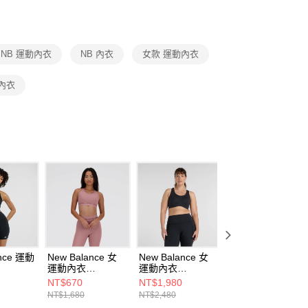
援中心」
https://netprotections.freshdesk.com/support/home
項】
恩沛科技股份有限公司提供之「AFTEE先享後付」服務完成之
NB 運動內衣
NB 內衣
女款 運動內衣
依本服務之必要範圍內提供個人資料，並將交易相關給付款項請
讓予恩沛科技股份有限公司。
個人資料處理事宜，請瀏覽以下網址：
內衣
ee.tw/terms/#terms3
年的使用者請事先徵得法定代理人或監護人之同意方可使用
E先享後付」，若未經同意申辦者引起之損失，本公司不負相關責
AFTEE先享後付」時，將依據個別帳號之用戶狀況，依本公司
核予不同之上限額度；若仍有額度不足之情形，本公司將視審查
用戶進行身份認證。
一人註冊多個帳號或使用他人資訊註冊。若發現惡意使用之情
科技股份有限公司將有權停止該用戶之使用額度並採取法律行
ance 運動
New Balance 女
New Balance 女
New Balance 運
運動內衣
運動內衣
內衣 女
BK-F
AWB41048RSE-F
WB51052BK-F
WB51052GAB-F
NT$670
NT$1,980
NT$1,480
NT$1,680
NT$2,480
NT$2,480