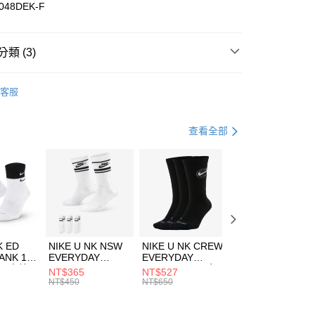
華商業銀行
兆豐國際商業銀行
048DEK-F
小企業銀行
台中商業銀行
台灣）商業銀行
華泰商業銀行
業銀行
遠東國際商業銀行
類 (3)
業銀行
永豐商業銀行
享後付
業銀行
星展（台灣）商業銀行
w Balance
服飾
客服
際商業銀行
中國信託商業銀行
FTEE先享後付」】
上衣
運動內衣
天信用卡公司
先享後付是「在收到商品之後才付款」的支付方式。 讓您購物簡單
心！
跑步訓練
服飾
查看全部
：不需註冊會員、不需綁卡、不需儲值。
：只要手機號碼，簡訊認證，即可結帳。
(快速到店)
：先確認商品／服務後，再付款。
00，滿NT$1,500(含以上)免運費
EE先享後付」結帳流程】
方式選擇「AFTEE先享後付」後，將跳轉至「AFTEE先享後
頁面，進行簡訊認證並確認金額後，即可完成結帳。
00，滿NT$1,500(含以上)免運費
成立數日內，您將收到繳費通知簡訊。
費通知簡訊後14天內，點擊此簡訊中的連結，可透過四大超商
市自取
K ED
NIKE U NK NSW
NIKE U NK CREW
NIKE U NK
網路銀行／等多元方式進行付款，方視為交易完成。
ANK 1P
EVERYDAY
EVERYDAY
EVERYDAY LTW
00，滿NT$1,500(含以上)免運費
：結帳手續完成當下不需立刻繳費，但若您需要取消訂單，請聯
 男 中統
ESSENTIAL CR
BBALL 3PR 男女
ANKLE 3PR 男女
NT$365
NT$527
NT$365
的店家。未經商家同意取消之訂單仍視為有效，需透過AFTEE
8104
男女 短統襪
長統襪
踝襪 SX7677010
NT$450
NT$650
NT$450
繳納相關費用。
DX5089103
DA2123010
否成功請以「AFTEE先享後付 」之結帳頁面顯示為準，若有關於
功／繳費後需取消欲退款等相關疑問，請聯繫「AFTEE先享後