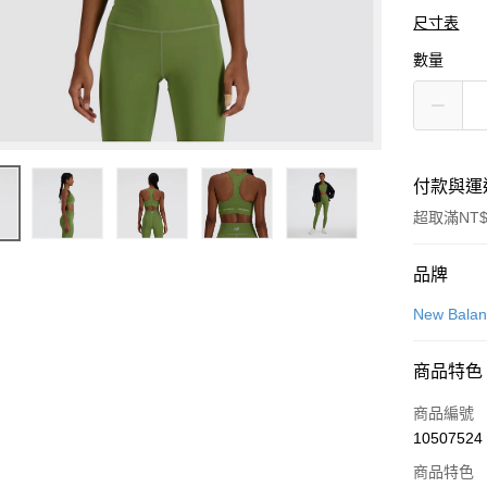
尺寸表
數量
付款與運
超取滿NT$
付款方式
品牌
信用卡一
New Bala
信用卡分
商品特色
3 期 
商品編號
合作金
LINE Pay
10507524
華南商
Apple Pay
上海商
商品特色