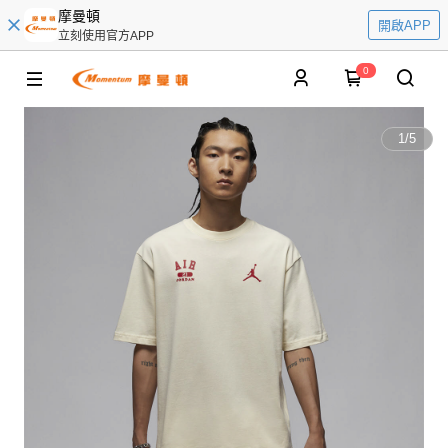
摩曼頓
開啟APP
立刻使用官方APP
0
1
/
5