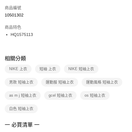
商品編號
宅配
【「AFTEE先享後付」結帳流程】
１．於結帳方式選擇「AFTEE先享後付」後，將跳轉至「AFTEE先享後付」
10501302
每筆NT$100，滿NT$1,500(含以上)免運費
結帳頁面，進行簡訊認證並確認金額後，即可完成結帳。
２．訂單成立數日內，您將收到繳費通知簡訊。
商品特色
付款後門市自取
３．收到繳費通知簡訊後14天內，點擊此簡訊中的連結，可透過四大超商／
HQ1575113
每筆NT$100，滿NT$1,500(含以上)免運費
ATM／網路銀行／等多元方式進行付款，方視為交易完成。
※ 請注意：結帳手續完成當下不需立刻繳費，但若您需要取消訂單，請聯絡
購買商品的店家。未經商家同意取消之訂單仍視為有效，需透過AFTEE先享
後付繳納相關費用。
※ 交易是否成功請以「AFTEE先享後付 」之結帳頁面顯示為準，若有關於
相關分類
是否繳費成功／繳費後需取消欲退款等相關疑問，請聯繫「AFTEE先享後付
客戶支援中心」
https://netprotections.freshdesk.com/support/home
NIKE 上衣
短袖 上衣
NIKE 短袖上衣
【注意事項】
男款 短袖上衣
運動服 短袖上衣
運動風格 短袖上衣
１．透過由恩沛科技股份有限公司提供之「AFTEE先享後付」服務完成之交
易，需依本服務之必要範圍內提供個人資料，並將交易相關給付款項請求債
權轉讓予恩沛科技股份有限公司。
as m j 短袖上衣
gcel 短袖上衣
os 短袖上衣
２．關於個人資料處理事宜，請瀏覽以下網址：
https://aftee.tw/terms/#terms3
白色 短袖上衣
３．未成年的使用者請事先徵得法定代理人或監護人之同意方可使用
「AFTEE先享後付」，若未經同意申辦者引起之損失，本公司不負相關責
任。
一 必買清單 一
４．使用「AFTEE先享後付」時，將依據個別帳號之用戶狀況，依本公司即
時審查核予不同之上限額度；若仍有額度不足之情形，本公司將視審查結果