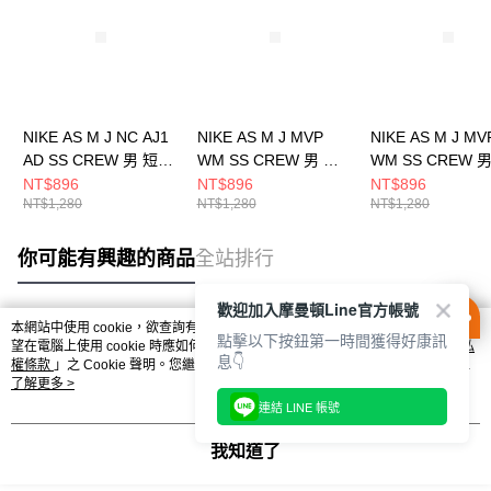
NIKE AS M J NC AJ1
NIKE AS M J MVP
NIKE AS M J MV
AD SS CREW 男 短袖
WM SS CREW 男 短
WM SS CREW 
上衣 HQ8973427
袖上衣 IB7525010
袖上衣 IB752530
NT$896
NT$896
NT$896
NT$1,280
NT$1,280
NT$1,280
你可能有興趣的商品
全站排行
歡迎加入摩曼頓Line官方帳號
本網站中使用 cookie，欲查詢有關本網站使用 cookie 方式之詳情，及若您不希
點擊以下按鈕第一時間獲得好康訊
熱門標籤
望在電腦上使用 cookie 時應如何變更電腦的 cookie 設定，請參閱本網站「
隱私
息👇
權條款
」之 Cookie 聲明。您繼續使用本網站即表示您同意本公司得按本網站使
用條款之 Cookie 聲明使用 cookie。
了解更多 >
連結 LINE 帳號
我知道了