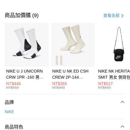
付款方式
信用卡一次付款
商品加價購 (9)
查看全部
信用卡分期付款
3 期 0 利率 每期
NT$526
21家銀行
合作金庫商業銀行
第一商業銀行
LINE Pay
華南商業銀行
彰化商業銀行
Apple Pay
上海商業儲蓄銀行
台北富邦商業銀行
國泰世華商業銀行
兆豐國際商業銀行
悠遊付
臺灣中小企業銀行
台中商業銀行
NIKE U J UNICORN
NIKE U NK ED CSH
NIKE NK HERIT
匯豐（台灣）商業銀行
華泰商業銀行
CRW 1PR -160 男女
CREW 2P-144
SMIT 男女 側背
全盈+PAY
聯邦商業銀行
遠東國際商業銀行
中統襪 FZ3393100
EMBRDY 男女 短統襪
BA5871010
NT$446
NT$365
NT$527
元大商業銀行
永豐商業銀行
NT$550
NT$450
NT$650
AFTEE先享後付
FZ3073133
玉山商業銀行
星展（台灣）商業銀行
相關說明
台新國際商業銀行
中國信託商業銀行
品牌
【關於「AFTEE先享後付」】
台灣樂天信用卡公司
AFTEE先享後付是「在收到商品之後才付款」的支付方式。 讓您購物簡單
運送方式
NIKE
便利好安心！
１．簡單：不需註冊會員、不需綁卡、不需儲值。
7-11取貨(快速到店)
２．便利：只要手機號碼，簡訊認證，即可結帳。
商品特色
每筆NT$100，滿NT$1,500(含以上)免運費
３．安心：先確認商品／服務後，再付款。