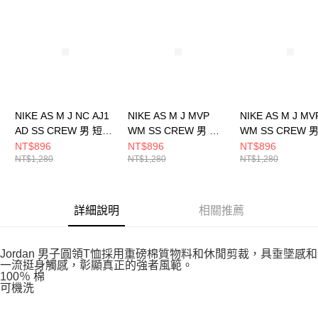
請求用戶進行身份認證。
５．嚴禁一人註冊多個帳號或使用他人資訊註冊。若發現惡意使用之情形，
恩沛科技股份有限公司將有權停止該用戶之使用額度並採取法律行動。
NIKE AS M J NC AJ1
NIKE AS M J MVP
NIKE AS M J MV
AD SS CREW 男 短袖
WM SS CREW 男 短
WM SS CREW 
上衣 HQ8973427
袖上衣 IB7525010
袖上衣 IB752530
NT$896
NT$896
NT$896
NT$1,280
NT$1,280
NT$1,280
詳細說明
相關推薦
Jordan 男子圓領T恤採用重磅棉質物料和休閒剪裁，具垂墜感和
一流挺身觸感，彰顯真正的強者風範。
100％ 棉
可機洗