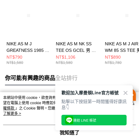
NIKE AS M J
NIKE AS M NK SS
NIKE AS M J AIR
GREATNESS 1985 SS
TEE OS GCEL 男 短
WM 85 SS TEE 
TEE G 男 短袖上衣 白
袖上衣 IH9269010
袖上衣 HF34481
NT$790
NT$1,106
NT$890
NT$1,580
NT$1,580
NT$1,780
HM4901110
你可能有興趣的商品
全站排行
歡迎加入摩曼頓Line官方帳號
本網站中使用 cookie，欲查詢有關本網站使用 cookie 方式之詳情，及若您不希
點擊以下按鈕第一時間獲得好康訊
熱門標籤
望在電腦上使用 cookie 時應如何變更電腦的 cookie 設定，請參閱本網站「
隱私
息👇
權條款
」之 Cookie 聲明。您繼續使用本網站即表示您同意本公司得按本網站使
用條款之 Cookie 聲明使用 cookie。
了解更多 >
連結 LINE 帳號
我知道了