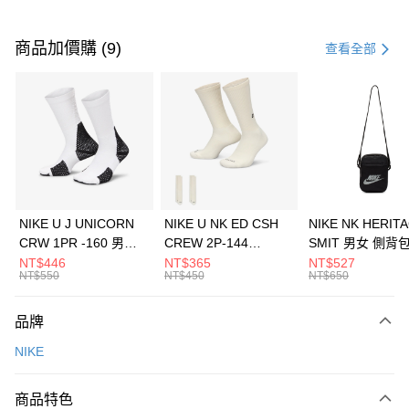
付款方式
信用卡一次付款
商品加價購 (9)
查看全部
信用卡分期付款
3 期 0 利率 每期
NT$526
21家銀行
合作金庫商業銀行
第一商業銀行
LINE Pay
華南商業銀行
彰化商業銀行
Apple Pay
上海商業儲蓄銀行
台北富邦商業銀行
國泰世華商業銀行
兆豐國際商業銀行
悠遊付
臺灣中小企業銀行
台中商業銀行
NIKE U J UNICORN
NIKE U NK ED CSH
NIKE NK HERIT
匯豐（台灣）商業銀行
華泰商業銀行
CRW 1PR -160 男女
CREW 2P-144
SMIT 男女 側背
全盈+PAY
聯邦商業銀行
遠東國際商業銀行
中統襪 FZ3393100
EMBRDY 男女 短統襪
BA5871010
NT$446
NT$365
NT$527
元大商業銀行
永豐商業銀行
NT$550
NT$450
NT$650
AFTEE先享後付
FZ3073133
玉山商業銀行
星展（台灣）商業銀行
相關說明
台新國際商業銀行
中國信託商業銀行
品牌
【關於「AFTEE先享後付」】
台灣樂天信用卡公司
AFTEE先享後付是「在收到商品之後才付款」的支付方式。 讓您購物簡單
運送方式
NIKE
便利好安心！
１．簡單：不需註冊會員、不需綁卡、不需儲值。
7-11取貨(快速到店)
２．便利：只要手機號碼，簡訊認證，即可結帳。
商品特色
每筆NT$100，滿NT$1,500(含以上)免運費
３．安心：先確認商品／服務後，再付款。