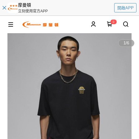
摩曼頓
開啟APP
立刻使用官方APP
0
1
/
6