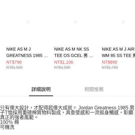
請求用戶進行身份認證。
５．嚴禁一人註冊多個帳號或使用他人資訊註冊。若發現惡意使用之情形，
恩沛科技股份有限公司將有權停止該用戶之使用額度並採取法律行動。
NIKE AS M J
NIKE AS M NK SS
NIKE AS M J AIR
GREATNESS 1985 SS
TEE OS GCEL 男 短
WM 85 SS TEE 
TEE G 男 短袖上衣 白
袖上衣 IH9269010
袖上衣 HF34481
NT$790
NT$1,106
NT$890
NT$1,580
NT$1,580
NT$1,780
HM4901110
詳細說明
相關推薦
只有偉大設計，才配得起偉大成就。 Jordan Greatness 1985 男
子T恤採用重磅棉質物料製成，具垂墜感和一流挺身觸感，彰顯
真正的強者風範。
100％ 棉
可機洗