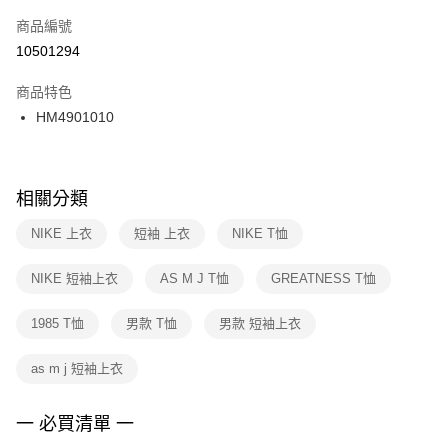
商品編號
宅配
【「AFTEE先享後付」結帳流程】
１．於結帳方式選擇「AFTEE先享後付」後，將跳轉至「AFTEE先享後付」
10501294
每筆NT$100，滿NT$1,500(含以上)免運費
結帳頁面，進行簡訊認證並確認金額後，即可完成結帳。
２．訂單成立數日內，您將收到繳費通知簡訊。
商品特色
付款後門市自取
３．收到繳費通知簡訊後14天內，點擊此簡訊中的連結，可透過四大超商／
HM4901010
每筆NT$100，滿NT$1,500(含以上)免運費
ATM／網路銀行／等多元方式進行付款，方視為交易完成。
※ 請注意：結帳手續完成當下不需立刻繳費，但若您需要取消訂單，請聯絡
購買商品的店家。未經商家同意取消之訂單仍視為有效，需透過AFTEE先享
後付繳納相關費用。
※ 交易是否成功請以「AFTEE先享後付 」之結帳頁面顯示為準，若有關於
相關分類
是否繳費成功／繳費後需取消欲退款等相關疑問，請聯繫「AFTEE先享後付
客戶支援中心」
https://netprotections.freshdesk.com/support/home
NIKE 上衣
短袖 上衣
NIKE T恤
【注意事項】
NIKE 短袖上衣
AS M J T恤
GREATNESS T恤
１．透過由恩沛科技股份有限公司提供之「AFTEE先享後付」服務完成之交
易，需依本服務之必要範圍內提供個人資料，並將交易相關給付款項請求債
權轉讓予恩沛科技股份有限公司。
1985 T恤
男款 T恤
男款 短袖上衣
２．關於個人資料處理事宜，請瀏覽以下網址：
https://aftee.tw/terms/#terms3
as m j 短袖上衣
３．未成年的使用者請事先徵得法定代理人或監護人之同意方可使用
「AFTEE先享後付」，若未經同意申辦者引起之損失，本公司不負相關責
任。
一 必買清單 一
４．使用「AFTEE先享後付」時，將依據個別帳號之用戶狀況，依本公司即
時審查核予不同之上限額度；若仍有額度不足之情形，本公司將視審查結果