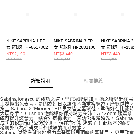
５．嚴禁一人註冊多個帳號或使用他人資訊註冊。若發現惡意使用之情形，
恩沛科技股份有限公司將有權停止該用戶之使用額度並採取法律行動。
NIKE SABRINA 1 EP
NIKE SABRINA 3 EP
NIKE SABRINA 3
女 籃球鞋 HF5517302
女 籃球鞋 HF2882100
女 籃球鞋 HF288
NT$2,190
NT$3,440
NT$3,440
NT$4,300
NT$4,300
NT$4,300
詳細說明
相關推薦
Sabrina Ionescu 的成功之道，早已眾所周知。 她之所以能在場
上發揮出色表現，是因為她日以繼夜不斷重複練習，磨練球技。
穿上 Sabrina 2 ”Mirrored” EP 男女皆宜籃球鞋，準備好在比賽時
大展身手。 Cushlon 泡綿讓你保持精力充沛，Air Zoom 緩震系
統可提升爆發力，結合外底抓地力，有助你遙遙領先。 Sabrina
成功的秘訣現已公諸於世， 現在該你動起來了！ 此版本的耐穿
橡膠外底為你帶來戶外球場的抓地效能。
Sabrina 激勵全球各地努力攀登籃球界頂峰的籃球員， 只要勤奮