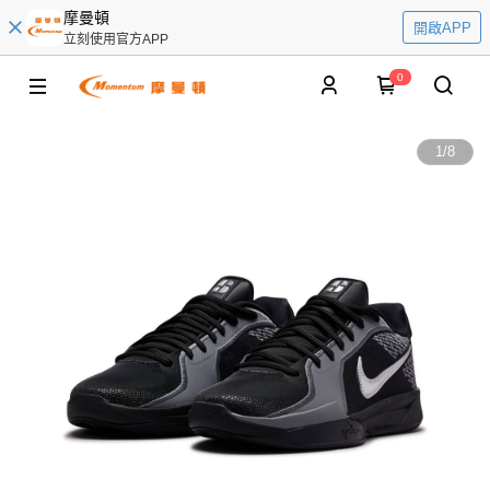
摩曼頓
開啟APP
立刻使用官方APP
0
1
/
8