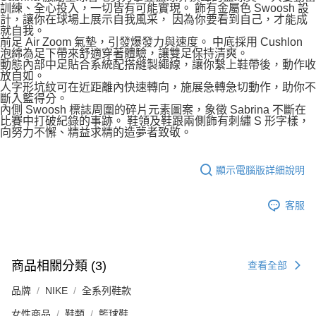
訓練、全心投入，一切皆有可能實現。 飾有金屬色 Swoosh 設
計，讓你在球場上展示自我風采， 因為你要看到自己，才能成
就自我。
前足 Air Zoom 氣墊，引發爆發力與速度。 中底採用 Cushlon
泡綿為足下帶來舒適穿著體驗，讓雙足保持清爽。
動態內部中足貼合系統配搭縫製繩線，讓你繫上鞋帶後，動作收
放自如。
人字形坑紋可在近距離內快速轉向，施展急轉急切動作，助你不
斷入籃得分。
內側 Swoosh 標誌周圍的碎片元素圖案，象徵 Sabrina 不斷在
比賽中打破紀錄的事跡。 鞋領及鞋跟兩側飾有刺繡 S 形字樣，
向努力不懈、精益求精的造夢者致敬。
顯示電腦版詳細說明
客服
商品相關分類 (3)
查看全部
品牌
NIKE
全系列鞋款
女性商品
鞋類
籃球鞋