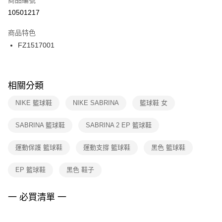
宅配
【「AFTEE先享後付」結帳流程】
１．於結帳方式選擇「AFTEE先享後付」後，將跳轉至「AFTEE先享後付」
10501217
每筆NT$100，滿NT$1,500(含以上)免運費
結帳頁面，進行簡訊認證並確認金額後，即可完成結帳。
２．訂單成立數日內，您將收到繳費通知簡訊。
商品特色
付款後門市自取
３．收到繳費通知簡訊後14天內，點擊此簡訊中的連結，可透過四大超商／
FZ1517001
每筆NT$100，滿NT$1,500(含以上)免運費
ATM／網路銀行／等多元方式進行付款，方視為交易完成。
※ 請注意：結帳手續完成當下不需立刻繳費，但若您需要取消訂單，請聯絡
購買商品的店家。未經商家同意取消之訂單仍視為有效，需透過AFTEE先享
後付繳納相關費用。
※ 交易是否成功請以「AFTEE先享後付 」之結帳頁面顯示為準，若有關於
相關分類
是否繳費成功／繳費後需取消欲退款等相關疑問，請聯繫「AFTEE先享後付
客戶支援中心」
https://netprotections.freshdesk.com/support/home
NIKE 籃球鞋
NIKE SABRINA
籃球鞋 女
【注意事項】
SABRINA 籃球鞋
SABRINA 2 EP 籃球鞋
１．透過由恩沛科技股份有限公司提供之「AFTEE先享後付」服務完成之交
易，需依本服務之必要範圍內提供個人資料，並將交易相關給付款項請求債
權轉讓予恩沛科技股份有限公司。
運動保護 籃球鞋
運動支撐 籃球鞋
黑色 籃球鞋
２．關於個人資料處理事宜，請瀏覽以下網址：
https://aftee.tw/terms/#terms3
EP 籃球鞋
黑色 鞋子
３．未成年的使用者請事先徵得法定代理人或監護人之同意方可使用
「AFTEE先享後付」，若未經同意申辦者引起之損失，本公司不負相關責
任。
一 必買清單 一
４．使用「AFTEE先享後付」時，將依據個別帳號之用戶狀況，依本公司即
時審查核予不同之上限額度；若仍有額度不足之情形，本公司將視審查結果
請求用戶進行身份認證。