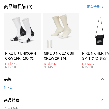
信用卡一次付款
商品加價購 (9)
查看全部
信用卡分期付款
3 期 0 利率 每期
NT$1,333
21家銀行
合作金庫商業銀行
第一商業銀行
LINE Pay
華南商業銀行
彰化商業銀行
Apple Pay
上海商業儲蓄銀行
台北富邦商業銀行
國泰世華商業銀行
兆豐國際商業銀行
悠遊付
臺灣中小企業銀行
台中商業銀行
NIKE U J UNICORN
NIKE U NK ED CSH
NIKE NK HERIT
匯豐（台灣）商業銀行
華泰商業銀行
CRW 1PR -160 男女
CREW 2P-144
SMIT 男女 側背
全盈+PAY
聯邦商業銀行
遠東國際商業銀行
中統襪 FZ3393100
EMBRDY 男女 短統襪
BA5871010
NT$446
NT$365
NT$527
元大商業銀行
永豐商業銀行
NT$550
NT$450
NT$650
AFTEE先享後付
FZ3073133
玉山商業銀行
星展（台灣）商業銀行
相關說明
台新國際商業銀行
中國信託商業銀行
品牌
【關於「AFTEE先享後付」】
台灣樂天信用卡公司
AFTEE先享後付是「在收到商品之後才付款」的支付方式。 讓您購物簡單
運送方式
NIKE
便利好安心！
１．簡單：不需註冊會員、不需綁卡、不需儲值。
7-11取貨(快速到店)
２．便利：只要手機號碼，簡訊認證，即可結帳。
商品特色
每筆NT$100，滿NT$1,500(含以上)免運費
３．安心：先確認商品／服務後，再付款。
商品編號