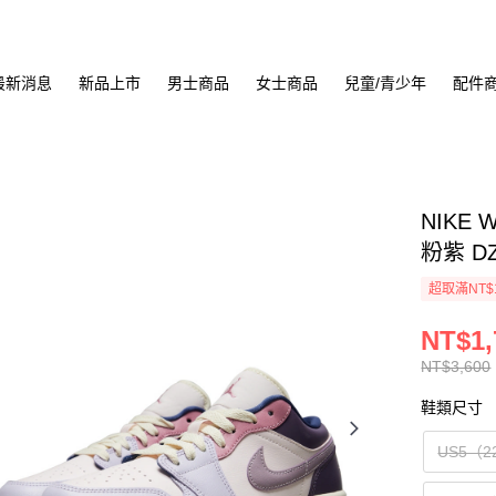
最新消息
新品上市
男士商品
女士商品
兒童/青少年
配件
NIKE 
粉紫 DZ
超取滿NT$
NT$1,
NT$3,600
鞋類尺寸
US5（2