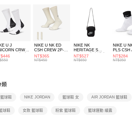
２．便利
7-11取貨
３．安心
每筆NT$1
【「AFT
宅配
１．於結帳
付」結帳
每筆NT$1
２．訂單
３．收到繳
付款後門
KE U J
NIKE U NK ED
NIKE NK
NIKE U N
／ATM／
NICORN CRW
CSH CREW 2P-
HERITAGE S
PLS CSH 
每筆NT$1
※ 請注意
R -160 男女 中
144 EMBRDY 男
SMIT 男女 側背包
144 DBL
$446
NT$365
NT$527
NT$284
絡購買商品
襪 FZ3393100
女 短統襪
BA5871010
襪 DH405
$550
NT$450
NT$650
NT$350
先享後付
FZ3073133
※ 交易是
是否繳費成
付客戶支
分類
【注意事
１．透過由
E 籃球鞋
NIKE JORDAN
籃球鞋 女
AIR JORDAN 籃球鞋
交易，需
求債權轉
２．關於
 籃球鞋
女款 籃球鞋
粉紫 籃球鞋
籃球運動 緩震
https://aft
３．未成
「AFTE
任。