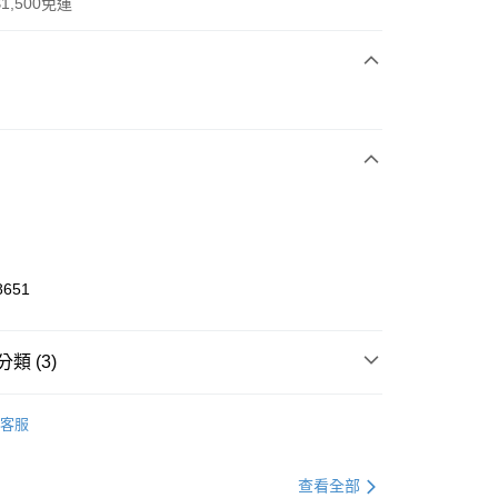
1,500免運
次付款
期付款
0 利率 每期
NT$1,200
21家銀行
庫商業銀行
第一商業銀行
業銀行
彰化商業銀行
業儲蓄銀行
台北富邦商業銀行
華商業銀行
兆豐國際商業銀行
8651
小企業銀行
台中商業銀行
台灣）商業銀行
華泰商業銀行
業銀行
遠東國際商業銀行
類 (3)
業銀行
永豐商業銀行
享後付
業銀行
星展（台灣）商業銀行
KE
全系列鞋款
客服
際商業銀行
中國信託商業銀行
FTEE先享後付」】
鞋類
籃球鞋
天信用卡公司
先享後付是「在收到商品之後才付款」的支付方式。 讓您購物簡單
心！
籃球
鞋
查看全部
：不需註冊會員、不需綁卡、不需儲值。