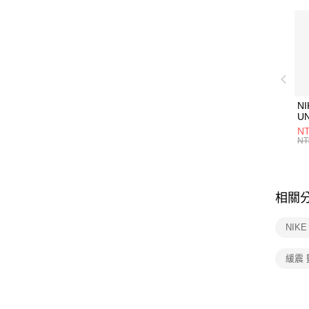
NI
U
1P
NT
統
NT
相關
NIK
緩震