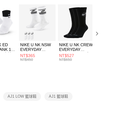
：只要手機號碼，簡訊認證，即可結帳。
(快速到店)
：先確認商品／服務後，再付款。
00，滿NT$1,500(含以上)免運費
EE先享後付」結帳流程】
方式選擇「AFTEE先享後付」後，將跳轉至「AFTEE先享後
頁面，進行簡訊認證並確認金額後，即可完成結帳。
00，滿NT$1,500(含以上)免運費
成立數日內，您將收到繳費通知簡訊。
費通知簡訊後14天內，點擊此簡訊中的連結，可透過四大超商
市自取
K ED
NIKE U NK NSW
NIKE U NK CREW
NIKE U NK
網路銀行／等多元方式進行付款，方視為交易完成。
ANK 1P
EVERYDAY
EVERYDAY
EVERYDAY LTW
00，滿NT$1,500(含以上)免運費
：結帳手續完成當下不需立刻繳費，但若您需要取消訂單，請聯
 男 中統
ESSENTIAL CR
BBALL 3PR 男女
ANKLE 3PR 男女
NT$365
NT$527
NT$365
的店家。未經商家同意取消之訂單仍視為有效，需透過AFTEE
8104
男女 短統襪
長統襪
踝襪 SX7677010
NT$450
NT$650
NT$450
繳納相關費用。
DX5089103
DA2123010
否成功請以「AFTEE先享後付 」之結帳頁面顯示為準，若有關於
功／繳費後需取消欲退款等相關疑問，請聯繫「AFTEE先享後
援中心」
https://netprotections.freshdesk.com/support/home
項】
恩沛科技股份有限公司提供之「AFTEE先享後付」服務完成之
AJ1 LOW 籃球鞋
AJ1 籃球鞋
依本服務之必要範圍內提供個人資料，並將交易相關給付款項請
讓予恩沛科技股份有限公司。
個人資料處理事宜，請瀏覽以下網址：
ee.tw/terms/#terms3
年的使用者請事先徵得法定代理人或監護人之同意方可使用
E先享後付」，若未經同意申辦者引起之損失，本公司不負相關責