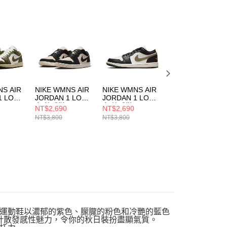
AFTEE先享後付」時，將依據個別帳號之用戶狀況，依本公司
核予不同之上限額度；若仍有額度不足之情形，本公司將視審查
用戶進行身份認證。
一人註冊多個帳號或使用他人資訊註冊。若發現惡意使用之情
科技股份有限公司將有權停止該用戶之使用額度並採取法律行
NS AIR
NIKE WMNS AIR
NIKE WMNS AIR
NIKE WMNS AIR
1 LOW
JORDAN 1 LOW
JORDAN 1 LOW
JORDAN 1 LOW
女 籃球鞋
女 籃球鞋
女 籃球鞋
NT$2,690
NT$2,690
NT$2,690
22
DC0774003
DC0774200
DC0774605
NT$3,800
NT$3,800
NT$3,800
w 女子運動鞋以濃郁的紫色、朦朧的粉色和冷艷的藍色
設計散發感性魅力，令你的秋日裝扮盡顯氣質。