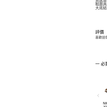
質感豐
鞋跟具
大底結
評價
喜歡這
一 必
NI