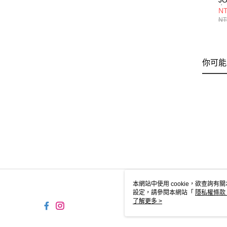
J
女
NT
DC
NT
你可能
本網站中使用 cookie，欲查詢有關
設定，請參閱本網站「
隱私權條款
使用 cookie。
了解更多 >