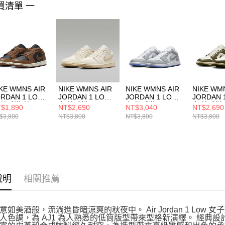
買清單 一
４．使用「
即時審查
結果請求
５．嚴禁
形，恩沛
動。
KE WMNS AIR
NIKE WMNS AIR
NIKE WMNS AIR
NIKE WM
ORDAN 1 LOW
JORDAN 1 LOW
JORDAN 1 LOW
JORDAN 
 籃球鞋 棕
女 籃球鞋
女 籃球鞋
女 籃球鞋
$1,890
NT$2,690
NT$3,040
NT$2,690
0774021
DC0774112
DC0774105
DC07741
$3,800
NT$3,800
NT$3,800
NT$3,800
說明
相關推薦
意如美酒般，流淌進昏暗涼爽的秋夜中。 Air Jordan 1 Lo
人色調，為 AJ1 為人熟悉的低筒版型帶來型格新演繹。 經典