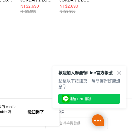
1 LOW
JORDAN 1 LOW
JORDAN 1 LOW
JORDAN 1 LOW
女 籃球鞋
女 籃球鞋
女 籃球鞋
NT$2,690
NT$2,690
NT$2,690
22
DC0774003
DC0774200
DC0774605
NT$3,800
NT$3,800
NT$3,800
歡迎加入摩曼頓Line官方帳號
點擊以下按鈕第一時間獲得好康訊
息👇
連結 LINE 帳號
 cookie
kie 聲明
我知道了
官方APP