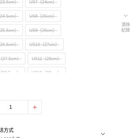
（23.5cm）
US7（24cm）
（24.5cm）
US8（25cm）
清除
紀錄
（25.5cm）
US9（26cm）
（26.5cm）
US10（27cm）
（27.5cm）
US11（28cm）
（28.5cm）
US12（29cm）
送方式