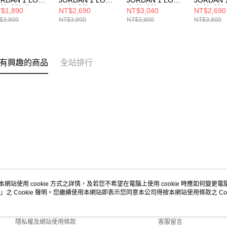
ORDAN 1 LOW
JORDAN 1 LOW
JORDAN 1 LOW
JORDAN 
 籃球鞋 棕
女 籃球鞋
女 籃球鞋
女 籃球鞋
$1,890
NT$2,690
NT$3,040
NT$2,690
0774021
DC0774112
DC0774105
DC07741
$3,800
NT$3,800
NT$3,800
NT$3,800
有興趣的商品
全站排行
本網站使用 cookie 方式之詳情，及若您不希望在電腦上使用 cookie 時應如何變更電腦的
」之 Cookie 聲明。您繼續使用本網站即表示您同意本公司得按本網站使用條款之 Coo
關於我們
客服資訊
商店簡介
購物說明
隱私權及網站使用條款
客服留言