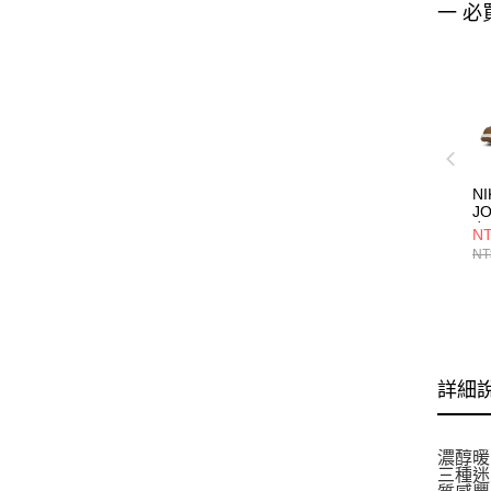
一 必
NI
J
女
NT
DC
NT
詳細
濃醇暖
三種迷