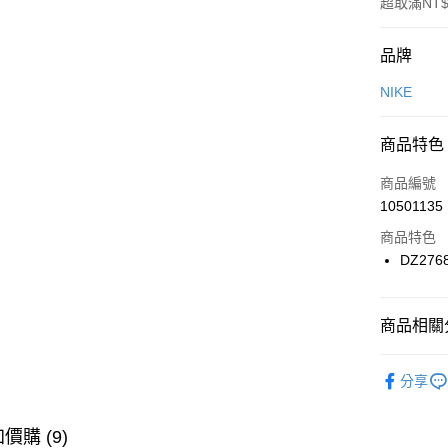
超取滿NT$
付款方式
品牌
信用卡一
NIKE
信用卡分
商品特色
3 期 
商品編號
合作金
LINE Pay
10501135
華南商
Apple Pay
上海商
商品特色
國泰世
DZ276
悠遊付
臺灣中
匯豐（
全盈+PAY
聯邦商
商品相關分
元大商
AFTEE先
玉山商
品牌
NI
相關說明
分享
台新國
【關於「A
女性商品
台灣樂
AFTEE
便利好安
運動類型
運送方式
價購 (9)
１．簡單