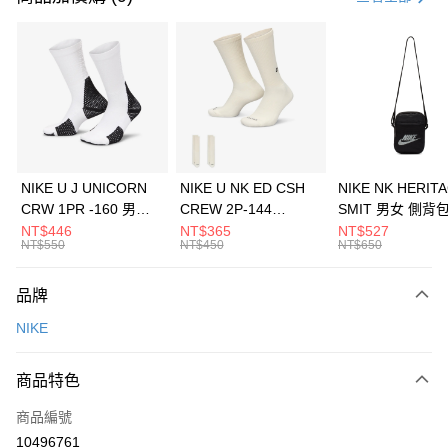
信用卡分期付款
3 期 0 利率 每期
NT$960
21家銀行
合作金庫商業銀行
第一商業銀行
LINE Pay
華南商業銀行
彰化商業銀行
Apple Pay
上海商業儲蓄銀行
台北富邦商業銀行
國泰世華商業銀行
兆豐國際商業銀行
悠遊付
臺灣中小企業銀行
台中商業銀行
NIKE U J UNICORN
NIKE U NK ED CSH
NIKE NK HERIT
匯豐（台灣）商業銀行
華泰商業銀行
CRW 1PR -160 男女
CREW 2P-144
SMIT 男女 側背
全盈+PAY
聯邦商業銀行
遠東國際商業銀行
中統襪 FZ3393100
EMBRDY 男女 短統襪
BA5871010
NT$446
NT$365
NT$527
元大商業銀行
永豐商業銀行
NT$550
NT$450
NT$650
AFTEE先享後付
FZ3073133
玉山商業銀行
星展（台灣）商業銀行
相關說明
台新國際商業銀行
中國信託商業銀行
品牌
【關於「AFTEE先享後付」】
台灣樂天信用卡公司
AFTEE先享後付是「在收到商品之後才付款」的支付方式。 讓您購物簡單
運送方式
NIKE
便利好安心！
１．簡單：不需註冊會員、不需綁卡、不需儲值。
7-11取貨(快速到店)
２．便利：只要手機號碼，簡訊認證，即可結帳。
商品特色
每筆NT$100，滿NT$1,500(含以上)免運費
３．安心：先確認商品／服務後，再付款。
商品編號
宅配
【「AFTEE先享後付」結帳流程】
１．於結帳方式選擇「AFTEE先享後付」後，將跳轉至「AFTEE先享後付」
10496761
每筆NT$100，滿NT$1,500(含以上)免運費