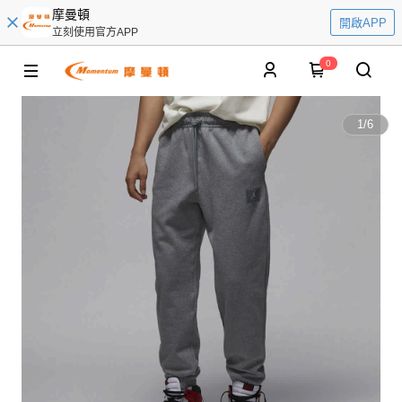
摩曼頓
開啟APP
立刻使用官方APP
0
1
/
6