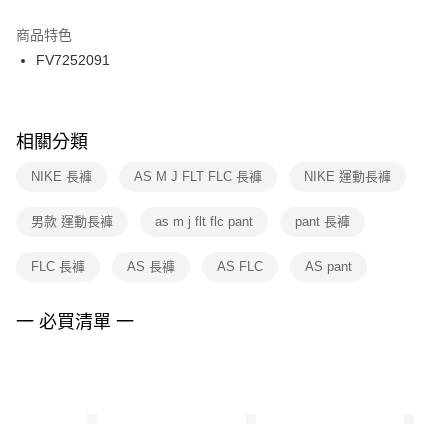
結帳頁面，進行簡訊認證並確認金額後，即可完成結帳。
２．訂單成立數日內，您將收到繳費通知簡訊。
商品特色
付款後門市自取
３．收到繳費通知簡訊後14天內，點擊此簡訊中的連結，可透過四大超商／
FV7252091
每筆NT$100，滿NT$1,500(含以上)免運費
ATM／網路銀行／等多元方式進行付款，方視為交易完成。
※ 請注意：結帳手續完成當下不需立刻繳費，但若您需要取消訂單，請聯絡
購買商品的店家。未經商家同意取消之訂單仍視為有效，需透過AFTEE先享
後付繳納相關費用。
※ 交易是否成功請以「AFTEE先享後付 」之結帳頁面顯示為準，若有關於
相關分類
是否繳費成功／繳費後需取消欲退款等相關疑問，請聯繫「AFTEE先享後付
客戶支援中心」
https://netprotections.freshdesk.com/support/home
NIKE 長褲
AS M J FLT FLC 長褲
NIKE 運動長褲
【注意事項】
男款 運動長褲
as m j flt flc pant
pant 長褲
１．透過由恩沛科技股份有限公司提供之「AFTEE先享後付」服務完成之交
易，需依本服務之必要範圍內提供個人資料，並將交易相關給付款項請求債
權轉讓予恩沛科技股份有限公司。
FLC 長褲
AS 長褲
AS FLC
AS pant
２．關於個人資料處理事宜，請瀏覽以下網址：
https://aftee.tw/terms/#terms3
３．未成年的使用者請事先徵得法定代理人或監護人之同意方可使用
一 必買清單 一
「AFTEE先享後付」，若未經同意申辦者引起之損失，本公司不負相關責
任。
４．使用「AFTEE先享後付」時，將依據個別帳號之用戶狀況，依本公司即
時審查核予不同之上限額度；若仍有額度不足之情形，本公司將視審查結果
請求用戶進行身份認證。
５．嚴禁一人註冊多個帳號或使用他人資訊註冊。若發現惡意使用之情形，
恩沛科技股份有限公司將有權停止該用戶之使用額度並採取法律行動。