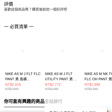
評價
喜歡這個商品嗎？購買後給他一個好評吧
一 必買清單 一
NIKE AS M J FLT FLC
NIKE AS M J FLT
NIKE AS M NK 
PANT 男 長褲
UTILITY PANT 男 長
FLC OH PANT 
FV7252010
褲 HV0531010
FB8013222
NT$2,016
NT$2,772
NT$1,990
NT$2,880
NT$3,080
NT$3,980
你可能有興趣的商品
全站排行