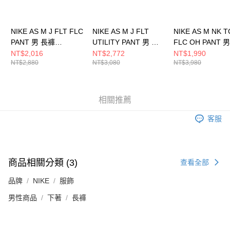
NIKE AS M J FLT FLC
NIKE AS M J FLT
NIKE AS M NK 
PANT 男 長褲
UTILITY PANT 男 長
FLC OH PANT 
FV7252010
褲 HV0531010
FB8013222
NT$2,016
NT$2,772
NT$1,990
NT$2,880
NT$3,080
NT$3,980
相關推薦
客服
商品相關分類 (3)
查看全部
品牌
NIKE
服飾
男性商品
下著
長褲